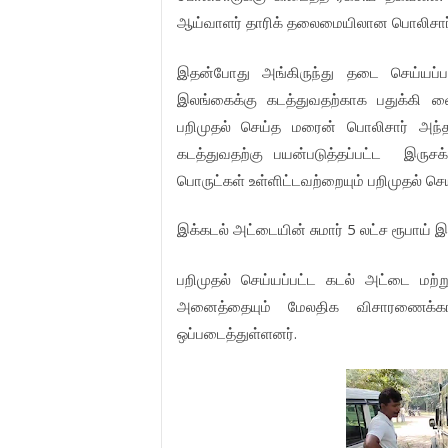
ஆய்வாளர்
தாரிக்
தலைமையிலான
பொலிசார
இதன்போது
அங்கிருந்து
தடை
செய்யப்ப
இலங்கைக்கு
கடத்துவதற்காக
பதுக்கி
வை
பறிமுதல்
செய்த
மரைன்
பொலிசார்
அந்
கடத்துவதற்கு
பயன்படுத்தப்பட்ட
இருசக
பொருட்கள்
உள்ளிட்டவற்றையும்
பறிமுதல்
செய
5
இக்கடல்
அட்டையின்
சுமார்
லட்ச
ரூபாய்
இ
பறிமுதல்
செய்யப்பட்ட
கடல்
அட்டை
மற்ற
அனைத்தையும்
மேலதிக
விசாரணைக்க
.
ஒப்படைத்துள்ளனர்