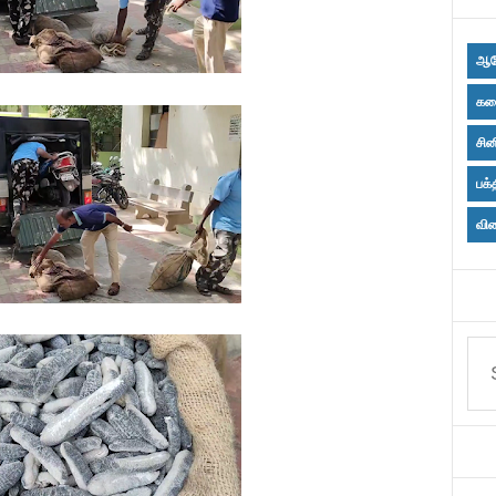
ஆர
கல
சின
பக்
விள