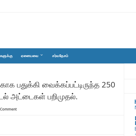
keyboard_arrow_down
களுக்கு
ஏனையவை
சர்வதேசம்
ாக பதுக்கி வைக்கப்பட்டிருந்த 250
டல் அட்டைகள் பறிமுதல்.
 Comment