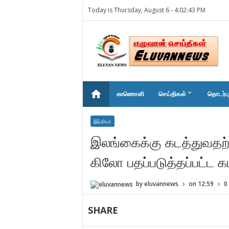
Today is Thursday, August 6 -
4:02:43 PM
home
keyboard_arrow_down
காணொளி
செய்திகள்
தொடர்பு
இந்தியா
இலங்கைக்கு கடத்துவதற்க
கிலோ பதப்படுத்தப்பட்ட க
by
eluvannews
on
12:59
0
SHARE