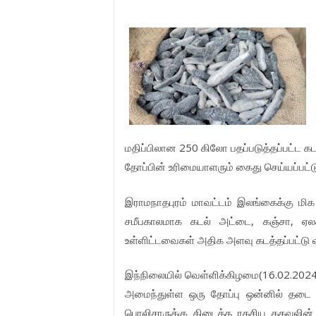
250
மதிப்பிலான
கிலோ
பதப்படுத்தப்பட்ட
கட
தோப்பின்
உரிமையாளரும்
கைது
செய்யப்பட்ட
இராமநாதபுரம்
மாவட்டம்
இலங்கைக்கு
மிக
,
,
சமீபகாலமாக
கடல்
அட்டை
கஞ்சா
ஏல
உள்ளிட்டவைகள்
அதிக
அளவு
கடத்தப்பட்டு
(16.02.202
இந்நிலையில்
வெள்ளிக்கிழமை
அமைந்துள்ள
ஒரு
தோப்பு
ஒன்னில்
தடை
பொலிசாருக்கு
கிடைத்த
ரகசிய
தகவலின்