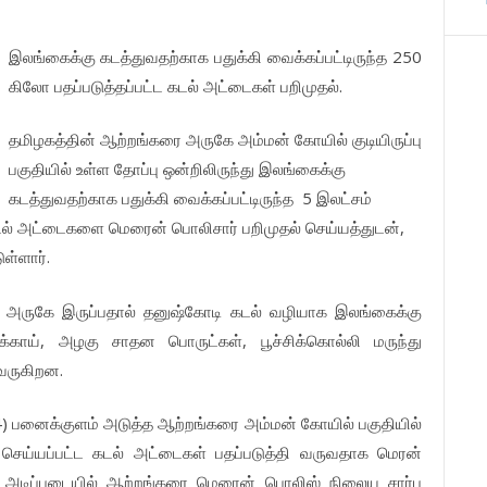
250
இலங்கைக்கு
கடத்துவதற்காக
பதுக்கி
வைக்கப்பட்டிருந்த
.
கிலோ
பதப்படுத்தப்பட்ட
கடல்
அட்டைகள்
பறிமுதல்
தமிழகத்தின்
ஆற்றங்கரை
அருகே
அம்மன்
கோயில்
குடியிருப்பு
பகுதியில்
உள்ள
தோப்பு
ஒன்றிலிருந்து
இலங்கைக்கு
5
கடத்துவதற்காக
பதுக்கி
வைக்கப்பட்டிருந்த
இலட்சம்
,
ல்
அட்டைகளை
மெரைன்
பொலிசார்
பறிமுதல்
செய்யத்துடன்
.
ுள்ளார்
அருகே
இருப்பதால்
தனுஷ்கோடி
கடல்
வழியாக
இலங்கைக்கு
,
,
க்காய்
அழகு
சாதன
பொருட்கள்
பூச்சிக்கொல்லி
மருந்து
.
வருகிறன
4)
பனைக்குளம்
அடுத்த
ஆற்றங்கரை
அம்மன்
கோயில்
பகுதியில்
செய்யப்பட்ட
கடல்
அட்டைகள்
பதப்படுத்தி
வருவதாக
மெரன்
அடிப்படையில்
ஆற்றங்கரை
மெரைன்
பொலிஸ்
நிலைய
சார்பு