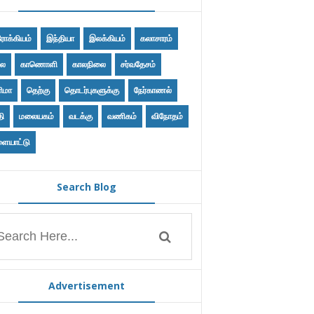
ோக்கியம்
இந்தியா
இலக்கியம்
கலாசாரம்
ை
காணொளி
காலநிலை
சர்வதேசம்
ிமா
தெற்கு
தொடர்புகளுக்கு
நேர்காணல்
தி
மலையகம்
வடக்கு
வணிகம்
விநோதம்
ையாட்டு
Search Blog
Advertisement