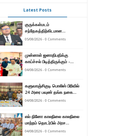
Latest Posts
குருக்கள்மடம்
சந்தேகத்திற்கிடமான
மனிதப்புதைகுழி தொடர்பான
05/08/2026 - 0 Comments
வழங்கு விசாரணை எதிர்வரும் 24
ஆம் திகதிக்கு
முன்னாள் ஜனாதிபதிக்கு
தவணையிடப்பட்டுள்ளது.
காய்ச்சல் பிடித்திருக்கும் -
பாராளுமன்ற உறுப்பினர் ஸ்ரீநேசன்
04/08/2026 - 0 Comments
களுவாஞ்சிகுடி பொலிஸ் பிரிவில்
24 அரை பவுண் தங்க நகை
களவு 24 மணித்தியலத்தில்
04/08/2026 - 0 Comments
பறிமுதல் செய்த பொலிசார்.
எல்-நினோ காலநிலை காலநிலை
மாற்றம் தொடர்பில் அரச
உத்தியோகஸ்த்தர்களுக்கு
04/08/2026 - 0 Comments
தெழிவுபடுத்தல்.