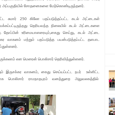
.
்
அப்பகுதியில்
சோதனைகளை
மேற்கொண்டிருந்தனர்
250
ட்ட
சுமார்
கிலோ
பதப்படுத்தப்பட்ட
கடல்
அட்டைகள்
க்கப்பட்டிருந்தது
தெரியவந்த
நிலையில்
கடல்
அட்டைகளை
,
,
த
தோப்பின்
உரிமையாளரையும்
கைது
செய்து
கடல்
அட்டை
்கர
வாகனம்
மற்றும்
பதப்படுத்த
பயன்படுத்தப்பட்ட
தளபாட
.
்துள்ளனர்
.
ருக்கலாம்
என
மெரைன்
பொலிசார்
தெரிவித்துள்ளனர்
,
ும்
இருசக்கர
வாகனம்
கைது
செய்யப்பட்ட
நபர்
உள்ளிட்ட
ாக
பொலிசார்
ராமநாதபுரம்
வனத்துறை
அலுவலகத்தில்