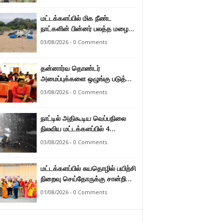
மட்டக்களப்பில் மிக நீண்ட
நாட்களின் பின்னர் பலத்த மழை
47.8 மில்லி மீற்றர் மழை வீழ்ச்சி
03/08/2026 - 0 Comments
பதிவு.
தன்னார்வ தொண்டர்
அமைப்புக்களை ஒழுங்கு படுத்த
வேண்டும் என்ற அடிப்படையில்
03/08/2026 - 0 Comments
அரசாங்கம் கொண்டுவரவுள்ள
சட்டம் - சட்டத்தரணி ஐங்கரன்.
நாட்டில் அதிகூடிய வெப்பநிலை
நிலவிய மட்டக்களப்பில் 4
மாதங்களுக்குப் பின்னர் பலத்த
03/08/2026 - 0 Comments
மழை. அனல் வெப்பக் காலநிலை
தணிந்தது.
மட்டக்களப்பில் சுயதொழில் பயிற்சி
நிறைவு செய்தோருக்கு சான்றிதழ்
வழங்கி வைப்பு.
01/08/2026 - 0 Comments