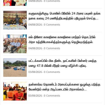
04/08/2026 - 0 Comments
களுவாஞ்சிகுடி பொலிஸ் பிரிவில் 24 அரை பவுண் தங்க
நகை களவு 24 மணித்தியலத்தில் பறிமுதல் செய்த
பொலிசார்.
04/08/2026 - 0 Comments
எல்-நினோ காலநிலை காலநிலை மாற்றம் தொடர்பில்
அரச உத்தியோகஸ்த்தர்களுக்கு தெழிவுபடுத்தல்.
04/08/2026 - 0 Comments
மட்டக்களப்பில் மிக நீண்ட நாட்களின் பின்னர் பலத்த
மழை 47.8 மில்லி மீற்றர் மழை வீழ்ச்சி பதிவு.
03/08/2026 - 0 Comments
தன்னார்வ தொண்டர் அமைப்புக்களை ஒழுங்கு படுத்த
வேண்டும் என்ற அடிப்படையில் அரசாங்கம்
கொண்டுவரவுள்ள சட்டம் - சட்டத்தரணி ஐங்கரன்.
03/08/2026 - 0 Comments