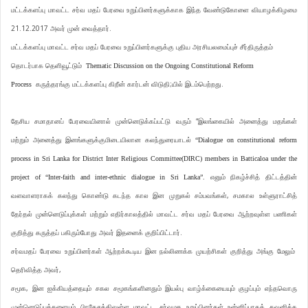
மட்டக்களப்பு மாவட்ட சர்வ மதப் பேரவை உறுப்பினர்களுக்காக இந்த வேண்டுகோளை வியாழக்கிழமை
21.12.2017 அவர் முன் வைத்தார்.
மட்டக்களப்பு மாவட்ட சர்வ மதப் பேரவை உறுப்பினர்களுக்கு புதிய அரசியலமைப்புச் சீர்திருத்தம்
தொடர்பாக தெளிவூட்டும்
Thematic Discussion on the Ongoing Constitutional Reform
கருத்தரங்கு மட்டக்களப்பு கிறீன் கார்டன் விடுதி;யில் இடம்பெற்றது.
Process
தேசிய சமாதானப் பேரவையினால் முன்னெடுக்கப்பட்டு வரும் “இலங்கையில் அனைத்து மதங்கள்
மற்றும் அனைத்து இனங்களுக்குமிடையிலான கலந்துரையாடல்
“Dialogue on constitutional reform
process in Sri Lanka for District Inter Religious Committee(DIRC) members in Batticaloa under the
எனும் நிகழ்ச்சித் திட்டத்தின்
project of “Inter-faith and inter-ethnic dialogue in Sri Lanka”.
வளவாளராகக் கலந்து கொண்டு கடந்த கால இன முறுகல் சம்பவங்கள், சமகால உள்ளுராட்சித்
தேர்தல் முன்னெடுப்புக்கள் மற்றும் எதிர்காலத்தில் மாவட்ட சர்வ மதப் பேரவை ஆற்றவுள்ள பணிகள்
குறித்து கருத்தப் பகிரும்போது அவர் இதனைக் குறிப்பிட்டார்.
சர்வமதப் பேரவை உறுப்பினர்கள் ஆற்றக்கூடிய இன நல்லிணக்க முயற்சிகள் குறித்து அங்கு மேலும்
தெரிவித்த அவர்,
சமூக, இன ஐக்கியத்தையும் சகல சமூகங்களினதும் இயல்பு வாழ்க்கையையும் குழப்பும் எந்தவொரு
முன்னெடுப்புக்களையும் பிரதேசத்திலுள்ள மாவட்ட சர்வமத உறுப்பினர்கள் உன்னிப்பாகக் கவனிக்க