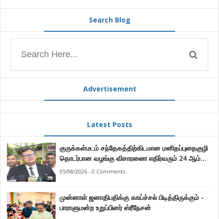
Search Blog
Advertisement
Latest Posts
குருக்கள்மடம் சந்தேகத்திற்கிடமான மனிதப்புதைகுழி
தொடர்பான வழங்கு விசாரணை எதிர்வரும் 24 ஆம்
திகதிக்கு தவணையிடப்பட்டுள்ளது.
05/08/2026 - 0 Comments
முன்னாள் ஜனாதிபதிக்கு காய்ச்சல் பிடித்திருக்கும் -
பாராளுமன்ற உறுப்பினர் ஸ்ரீநேசன்