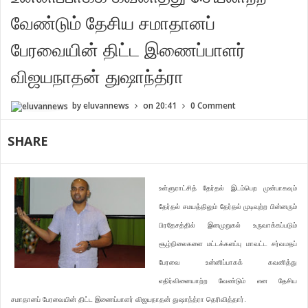
வேண்டும் தேசிய சமாதானப்
பேரவையின் திட்ட இணைப்பாளர்
விஜயநாதன் துஷாந்த்ரா
by
eluvannews
on
20:41
0 Comment
SHARE
உள்ளுராட்சித் தேர்தல் இடம்பெற முன்பாகவும்
தேர்தல் சமயத்திலும் தேர்தல் முடிவுற்ற பின்னரும்
பிரதேசத்தில் இனமுறுகல் உருவாக்கப்படும்
சூழ்நிலைகளை மட்டக்களப்பு மாவட்ட சர்வமதப்
பேரவை உன்னிப்பாகக் கவனித்து
எதிர்வினையாற்ற வேண்டும் என தேசிய
சமாதானப் பேரவையின் திட்ட இணைப்பாளர் விஜயநாதன் துஷாந்த்ரா தெரிவித்தார்.