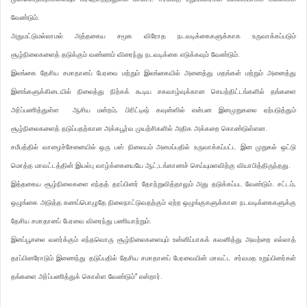
வேண்டும்.
அதுமட்டுமல்லாமல் அத்தகைய சமூக விரோத நடவடிக்கைகளுக்காக உருவாக்கப்படும்
சூழ்நிலைகளைத் தடுக்கும் வண்ணம் விரைந்து நடவடிக்கை எடுக்கவும் வேண்டும்.
இலங்கை தேசிய சமாதானப் பேரவை மற்றும் இலங்கையில் அனைத்து மதங்கள் மற்றும் அனைத்து
இனங்களுக்கிடையில் நிலைத்து நிற்கக் கூடிய சகவாழ்வுக்கான செயற்திட்டங்களில் தங்களை
அர்ப்பணித்துள்ள ஆசிய மன்றம், பிரிட்டிஷ் கவுன்ஸில் என்பன இனமுறுகலை ஏற்படுத்தும்
சூழ்நிலைகளைத் தடுப்பதற்கான அக்கபூர்வ முயற்சிகளில் அதிக அக்கறை கொண்டுள்ளன.
சமீபத்தில் வாழைச்சேனையில் ஒரு பஸ் நிலையம் அமைப்பதில் உருவாக்கப்பட்ட இன முறுகல் ஒட்டு
மொத்த மாவட்டத்தின் இயல்பு வாழ்க்கையையே ஆட்;டங்காணச் செய்யுமளவிற்கு வியாபித்திருந்தது.
இத்தகைய சூழ்நிலைகளை எந்தத் தரப்பினர் தோற்றுவித்தாலும் அது தடுக்கப்பட வேண்டும். சட்டம்,
ஒழுங்கை அடுத்த கணப்பொழுதே நிலைநாட்டுவதற்கும் ஏற்ற ஒழுங்குகளுக்கான நடவடிக்கைகளுக்கு
தேசிய சமாதானப் பேரவை விரைந்து பணியாற்றும்.
இனப்பூசலை வளர்க்கும் எந்தவொரு சூழ்நிலைகளையும் உன்னிப்பாகக் கவனித்து அவற்றை எல்லாத்
தரப்பினரோடும் இணைந்து தடுப்பதில் தேசிய சமாதானப் பேரவையின் மாவட்ட சர்வமத உறுப்பினர்கள்
தங்களை அர்ப்பணித்துக் கொள்ள வேண்டும்” என்றார்.