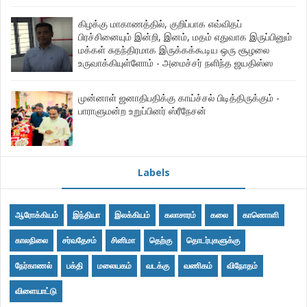
கிழக்கு மாகாணத்தில், குறிப்பாக எவ்விதப்
பிரச்சினையும் இன்றி, இனம், மதம் எதுவாக இருப்பினும்
மக்கள் சுதந்திரமாக இருக்கக்கூடிய ஒரு சூழலை
உருவாக்கியுள்ளோம் - அமைச்சர் நளிந்த ஜயதிஸ்ஸ
முன்னாள் ஜனாதிபதிக்கு காய்ச்சல் பிடித்திருக்கும் -
பாராளுமன்ற உறுப்பினர் ஸ்ரீநேசன்
Labels
ஆரோக்கியம்
இந்தியா
இலக்கியம்
கலாசாரம்
கலை
காணொளி
காலநிலை
சர்வதேசம்
சினிமா
தெற்கு
தொடர்புகளுக்கு
நேர்காணல்
பக்தி
மலையகம்
வடக்கு
வணிகம்
விநோதம்
விளையாட்டு