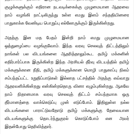
குழுக்களுக்கும்
எதிரான
நடவடிக்கைக்கு
முழுமையான
ஆதரவை
நாம்
வழங்கி
நாட்டிலிருந்து
உள்ள
எமது
இளம்
சந்ததியினரை
.
பாதுகாக்க
வேண்டிய
பொறுப்பு
எல்லோருக்கும்
இருக்கின்றது
அதற்கு
இன
மத
பேதம்
இன்றி
நாம்
எமது
முழுமையான
.
ஒத்துழைப்பை
வழங்குவோம்
இந்த
வரவு
செலவுத்
திட்டத்திலும்
நாங்கள்
பல
விடயங்களை
ஆதரித்தாலும்கூட
தமிழ்
மக்களின்
எதிர்பார்ப்பாக
இருக்கின்ற
இந்த
அரசியல்
தீர்வு
விடயத்தில்
தமிழ்
,
மக்களுக்கான
நீதி
தமிழ்
மக்களுக்கான
மொழி
பாதுகாப்பு
நிலம்
சம்பந்தப்பட்ட
உறுதிப்பாடுகள்
இல்லாத
பட்சத்தில்
அதற்கு
எவ்வாறு
.
ஆதரவளிக்கின்றது
என்கின்றதொரு
வினா
எழும்புகின்றது
ஆகவே
நாம்
நிதானமாக
வரவு
செலவுத்
திட்டம்
சம்பந்தமாக
ஒரு
.
தீர்மானத்தை
வாக்கெடுப்பு
முன்
எடுப்போம்
இதிலுள்ள
நல்ல
விடயங்களை
பாராட்டுவதோடு
தமிழ்
மக்களுக்கு
தேவையான
விடயங்களுக்கு
தொடர்ந்துகுரல்
கொடுப்போம்
என
அவர்
.
இதன்போது
தெரிவித்தார்