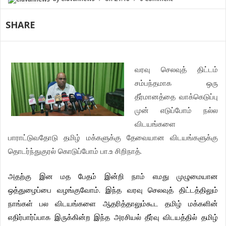
SHARE
வரவு
செலவுத்
திட்டம்
சம்பந்தமாக
ஒரு
தீர்மானத்தை
வாக்கெடுப்பு
முன்
எடுப்போம்
நல்ல
விடயங்களை
பாராட்டுவதோடு
தமிழ்
மக்களுக்கு
தேவையான
விடயங்களுக்கு
.
.
தொடர்ந்துகுரல்
கொடுப்போம்
பா
உ
சிறிநாத்
அதற்கு
இன
மத
பேதம்
இன்றி
நாம்
எமது
முழுமையான
.
ஒத்துழைப்பை
வழங்குவோம்
இந்த
வரவு
செலவுத்
திட்டத்திலும்
நாங்கள்
பல
விடயங்களை
ஆதரித்தாலும்கூட
தமிழ்
மக்களின்
எதிர்பார்ப்பாக
இருக்கின்ற
இந்த
அரசியல்
தீர்வு
விடயத்தில்
தமிழ்