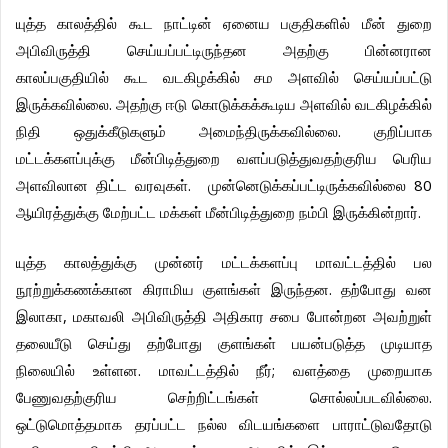
யுத்த
காலத்தில்
கூட
நாட்டின்
ஏனைய
பகுதிகளில்
மீன்
துறை
அபிவிருத்தி
செய்யப்பட்டிருந்தன
அதற்கு
பின்னரான
காலப்பகுதியில்
கூட
வடகிழக்கில்
சம
அளவில்
செய்யப்பட்டு
.
இருக்கவில்லை
அதற்கு
ஈடு
கொடுக்கக்கூடிய
அளவில்
வடகிழக்கில்
.
நிதி
ஒதுக்கீடுகளும்
அமைந்திருக்கவில்லை
குறிப்பாக
மட்டக்களப்புக்கு
மீன்பிடித்துறை
வளப்படுத்துவதற்குரிய
பெரிய
.
80
அளவிலான
திட்ட
வரவுகள்
முன்னெடுக்கப்பட்டிருக்கவில்லை
.
ஆயிரத்துக்கு
மேற்பட்ட
மக்கள்
மீன்பிடித்துறை
நம்பி
இருக்கின்றார்
யுத்த
காலத்துக்கு
முன்னர்
மட்டக்களப்பு
மாவட்டத்தில்
பல
.
நூற்றுக்கணக்கான
கிராமிய
குளங்கள்
இருந்தன
தற்போது
வன
,
இலாகா
மகாவலி
அபிவிருத்தி
அதிகார
சபை
போன்றன
அவற்றுள்
தலையீடு
செய்து
தற்போது
குளங்கள்
பயன்படுத்த
முடியாத
.
;
நிலையில்
உள்ளன
மாவட்டத்தில்
நீர்
வளத்தை
முறையாக
.
பேணுவதற்குரிய
செற்றிட்டங்கள்
சொல்லப்படவில்லை
ஒட்டுமொத்தமாக
தரப்பட்ட
நல்ல
விடயங்களை
பாராட்டுவதோடு