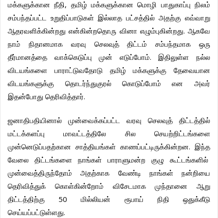
,
மக்களுக்கான
நீதி
தமிழ்
மக்களுக்கான
மொழி
பாதுகாப்பு
நிலம்
சம்பந்தப்பட்ட
உறுதிப்பாடுகள்
இல்லாத
பட்சத்தில்
அதற்கு
எவ்வாறு
.
ஆதரவளிக்கின்றது
என்கின்றதொரு
வினா
எழும்புகின்றது
ஆகவே
நாம்
நிதானமாக
வரவு
செலவுத்
திட்டம்
சம்பந்தமாக
ஒரு
.
தீர்மானத்தை
வாக்கெடுப்பு
முன்
எடுப்போம்
இதிலுள்ள
நல்ல
விடயங்களை
பாராட்டுவதோடு
தமிழ்
மக்களுக்கு
தேவையான
விடயங்களுக்கு
தொடர்ந்துகுரல்
கொடுப்போம்
என
அவர்
.
இதன்போது
தெரிவித்தார்
ஜனாதிபதியினால்
முன்வைக்கப்பட்ட
வரவு
செலவுத்
திட்டத்தில்
மட்டக்களப்பு
மாவட்டத்திலே
சில
செயற்றிட்டங்களை
.
முன்னெடுப்பதற்கான
சாத்தியங்கள்
காணப்பட்டிருக்கின்றன
இந்த
வேலை
திட்டங்களை
நாங்கள்
பாராளுமன்ற
குழு
கூட்டங்களில்
முன்வைத்திருந்தோம்
அதற்காக
வேண்டி
நாங்கள்
நன்றியை
தெரிவித்துக்
கொள்கின்றோம்
விசேடமாக
முந்தானை
ஆறு
50
திட்டத்திற்கு
மில்லியன்
ரூபாய்
நிதி
ஒதுக்கீடு
.
செய்யப்பட்டுள்ளது