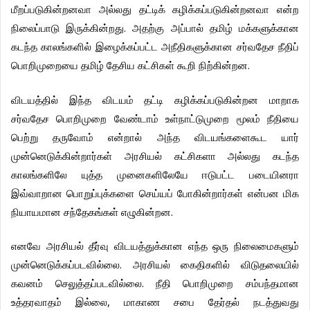
மீறப்படுகின்றனவா
அல்லது
தட்டிக்
கழிக்கப்படுகின்றனவா
என்ற
.
நிலைப்பாடு
இருக்கின்றது
அதற்கு
அப்பால்
தமிழ்
மக்களுக்கான
கடந்த
காலங்களில்
இழைக்கப்பட்ட
அநீதிகளுக்கான
சர்வதேச
நீதிப்
.
பொறிமுறையை
தமிழ்
தேசிய
கட்சிகள்
கூறி
நிற்கின்றன
விடயத்தில்
இந்த
விடயம்
தட்டி
கழிக்கப்படுகின்றன
மாறாக
சர்வதேச
பொறிமுறை
வேண்டாம்
உள்நாட்டுமுறை
மூலம்
நீதியை
பெற்று
தருவோம்
என்றால்
அந்த
விடயங்களைகூட
யார்
முன்னெடுக்கின்றார்கள்
அரசியல்
கட்சிகளா
அல்லது
கடந்த
காலங்களிலே
யுத்த
முனைகளிலேயே
ஈடுபட்ட
படையினரா
இவ்வாறான
பொறுப்புக்களை
செய்யப்
போகின்றார்கள்
என்பன
மிக
.
நியாயமான
சந்தேகங்கள்
எழுகின்றன
எனவே
அரசியல்
தீர்வு
விடயத்துக்கான
எந்த
ஒரு
நிலைமைகளும்
.
முன்னெடுக்கப்படவில்லை
அரசியல்
கைதிகளில்
விடுதலையில்
.
கவனம்
செலுத்தப்படவில்லை
நீதி
பொறிமுறை
சம்பந்தமான
,
உத்தரவாதம்
இல்லை
மாகாண
சபை
தேர்தல்
நடத்துவது