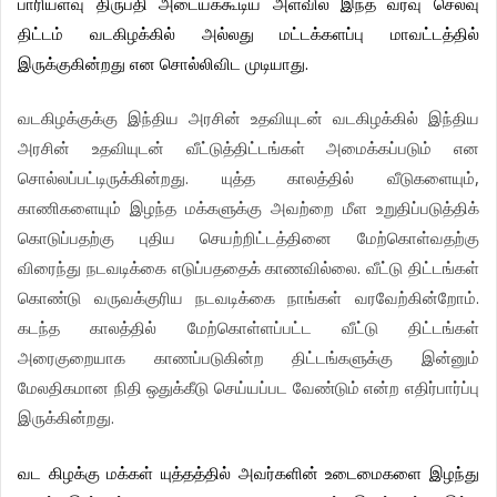
பாரியளவு
திருப்தி
அடையக்கூடிய
அளவில்
இந்த
வரவு
செலவு
திட்டம்
வடகிழக்கில்
அல்லது
மட்டக்களப்பு
மாவட்டத்தில்
.
இருக்குகின்றது
என
சொல்லிவிட
முடியாது
வடகிழக்குக்கு
இந்திய
அரசின்
உதவியுடன்
வடகிழக்கில்
இந்திய
அரசின்
உதவியுடன்
வீட்டுத்திட்டங்கள்
அமைக்கப்படும்
என
.
,
சொல்லப்பட்டிருக்கின்றது
யுத்த
காலத்தில்
வீடுகளையும்
காணிகளையும்
இழந்த
மக்களுக்கு
அவற்றை
மீள
உறுதிப்படுத்திக்
கொடுப்பதற்கு
புதிய
செயற்றிட்டத்தினை
மேற்கொள்வதற்கு
.
விரைந்து
நடவடிக்கை
எடுப்பததைக்
காணவில்லை
வீட்டு
திட்டங்கள்
.
கொண்டு
வருவக்குரிய
நடவடிக்கை
நாங்கள்
வரவேற்கின்றோம்
கடந்த
காலத்தில்
மேற்கொள்ளப்பட்ட
வீட்டு
திட்டங்கள்
அரைகுறையாக
காணப்படுகின்ற
திட்டங்களுக்கு
இன்னும்
மேலதிகமான
நிதி
ஒதுக்கீடு
செய்யப்பட
வேண்டும்
என்ற
எதிர்பார்ப்பு
.
இருக்கின்றது
வட
கிழக்கு
மக்கள்
யுத்தத்தில்
அவர்களின்
உடைமைகளை
இழந்து