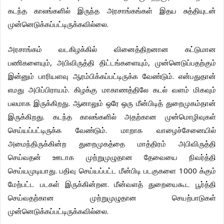
கடந்த
காலங்களில்
இருந்த
அரசாங்கங்கள்
இதய
சுத்தியுடன்
.
முன்னெடுக்கப்பட்டிருக்கவில்லை
அரசாங்கம்
வடகிழக்கில்
வினைத்திறனான
கட்டுமான
,
,
பணிகளையும்
அபிவிருத்தி
திட்டங்களையும்
முன்னெடுப்பதற்கும்
.
இன்னும்
பாரியளவு
ஆரம்பிக்கப்பட்டிருக்க
வேண்டும்
என்பதுதான்
.
எமது
அபிப்பிராயம்
கிழக்கு
மாகாணத்திலே
கடல்
வளம்
மிகவும்
.
பலமாக
இருக்கிறது
ஆனாலும்
ஒரே
ஒரு
மீன்பிடித்
துறைமுகம்தான்
.
இருக்கிறது
கடந்த
காலங்களில்
அதற்கான
முன்மொழிவுகள்
.
செய்யப்பட்டிருக்க
வேண்டும்
மாறாக
வாழைச்சேனையில்
அமைந்திருக்கின்ற
துறைமுகத்தை
மாத்திரம்
அபிவிருத்தி
செய்வதன்
ஊடாக
முற்றுமுழுதான
தேவையை
நிவர்த்தி
.
1000
செய்யமுடியாது
பதிவு
செய்யப்பட்ட
மீன்பிடி
படகுகளை
க்கும்
.
மேற்பட்ட
படகள்
இருக்கின்றன
மீன்வளத்
துறையைகூட
பூர்த்தி
செய்வதற்கான
முற்றுமுழுதான
செயற்பாடுகள்
.
முன்னெடுக்கப்பட்டிருக்கவில்லை