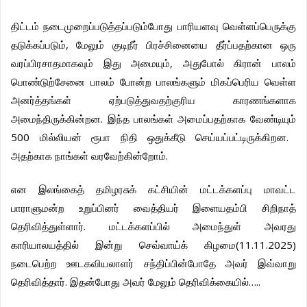
திட்டம்
நடைமுறைப்படுத்தப்படும்போது
பாரியளவு
வெள்ளப்பெருக்கு
,
தடுக்கப்படும்
மேலும்
குடிநீர்
பிரச்சினையை
தீர்ப்பதற்கான
ஒரு
,
வரப்பிரசாதமாகவும்
இது
அமையும்
அதுபோல்
கிரான்
பாலம்
பொண்டுற்சேனை
பாலம்
போன்ற
பாலங்களும்
மிகப்பெரிய
வெள்ள
அனர்த்தங்கள்
ஏற்படுத்துவதற்குரிய
காரணங்களாக
.
அமைந்திருக்கின்றன
இந்த
பாலங்கள்
அமைப்பதற்காக
வேண்டியும்
500
.
மில்லியன்
ரூபா
நிதி
ஒதுக்கீடு
செய்யப்பட்டிருக்கிறன
.
அதற்காக
நாங்கள்
வரவேற்கின்றோம்
என
இலங்கைத்
தமிழரசுக்
கட்சியின்
மட்டக்களப்பு
மாவட்ட
பாராளுமன்ற
உறுப்பினர்
வைத்தியர்
இளையதம்பி
சிறிநாத்
.
தெரிவித்துள்ளார்
மட்டக்களப்பில்
அமைந்துள்
அவரது
(11.11.2025)
காரியாலயத்தில்
இன்று
செவ்வாய்க்
கிழமை
நடைபெற்ற
ஊடகவியலாளர்
சந்திப்பின்போதே
அவர்
இவ்வாறு
.
…..
தெரிவித்தார்
இதன்போது
அவர்
மேலும்
தெரிவிக்கையில்