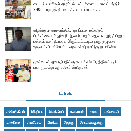
கட்டடப் பணிகள் ஆரம்பம், மட்டக்களப்பு மாவட்டத்தில்
9400 மாற்றுத் திறனாளிகள் உள்ளார்கள்,
கிழக்கு மாகாணத்தில், குறிப்பாக எவ்விதப்
பிரச்சினையும் இன்றி, இனம், மதம் எதுவாக இருப்பினும்
மக்கள் சுதந்திரமாக இருக்கக்கூடிய ஒரு சூழலை
உருவாக்கியுள்ளோம் - அமைச்சர் நளிந்த ஜயதிஸ்ஸ
முன்னாள் ஜனாதிபதிக்கு காய்ச்சல் பிடித்திருக்கும் -
பாராளுமன்ற உறுப்பினர் ஸ்ரீநேசன்
Labels
ஆரோக்கியம்
இந்தியா
இலக்கியம்
கலாசாரம்
கலை
காணொளி
காலநிலை
சர்வதேசம்
சினிமா
தெற்கு
தொடர்புகளுக்கு