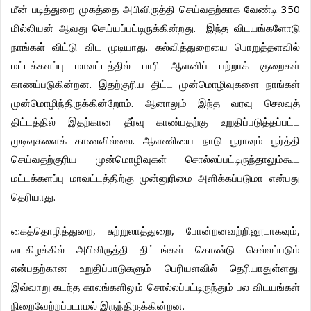
350
மீன்
படித்துறை
முகத்தை
அபிவிருத்தி
செய்வதற்காக
வேண்டி
.
மில்லியன்
ஆவது
செய்யப்பட்டிருக்கின்றது
இந்த
விடயங்களோடு
.
நாங்கள்
விட்டு
விட
முடியாது
கல்வித்துறையை
பொறுத்தளவில்
மட்டக்களப்பு
மாவட்டத்தில்
பாரி
ஆளனிப்
பற்றாக்
குறைகள்
.
காணப்படுகின்றன
இதற்குரிய
திட்ட
முன்மொழிவுகளை
நாங்கள்
.
முன்மொழிந்திருக்கின்றோம்
ஆனாலும்
இந்த
வரவு
செலவுத்
திட்டத்தில்
இதற்கான
தீர்வு
காண்பதற்கு
உறுதிப்படுத்தப்பட்ட
.
முடிவுகளைக்
காணவில்லை
ஆளணியை
நாடு
பூராவும்
பூர்த்தி
செய்வதற்குரிய
முன்மொழிவுகள்
சொல்லப்பட்டிருந்தாலும்கூட
மட்டக்களப்பு
மாவட்டத்திற்கு
முன்னுரிமை
அளிக்கப்படுமா
என்பது
.
தெரியாது
,
,
,
கைத்தொழித்துறை
சுற்றுலாத்துறை
போன்றனவற்றினூடாகவும்
வடகிழக்கில்
அபிவிருத்தி
திட்டங்கள்
கொண்டு
செல்லப்படும்
.
என்பதற்கான
உறுதிப்பாடுகளும்
பெரியளவில்
தெரியாதுள்ளது
இவ்வாறு
கடந்த
காலங்களிலும்
சொல்லப்பட்டிருந்தும்
பல
விடயங்கள்
.
நிறைவேற்றப்படாமல்
இருந்திருக்கின்றன