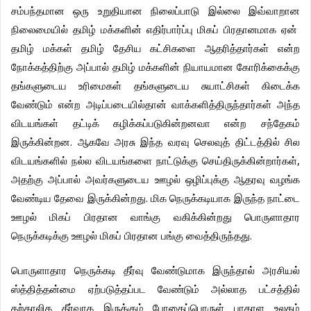
சம்பந்தமான
ஒரு
உறுதியான
நிலைப்பாடு
இல்லை
இவ்வாறான
நிலைமையில்
தமிழ்
மக்களின்
எதிர்பார்ப்பு
மிகப்
பிரதானமாக
ஏன்
தமிழ்
மக்கள்
தமிழ்
தேசிய
கட்சிகளை
ஆதரித்தார்கள்
என்ற
நோக்கத்திற்கு
அப்பால்
தமிழ்
மக்களின்
நியாயமான
கோரிக்கைக்கு
தங்களுடைய
உரிமைகள்
தங்களுடைய
சுயாட்சிகள்
கிடைக்க
வேண்டும்
என்ற
அடிப்படையில்தான்
வாக்களித்திருந்தார்கள்
அந்த
விடயங்கள்
தட்டிக்
கழிக்கப்படுகின்றனவா
என்ற
சந்தேகம்
.
இருக்கின்றன
ஆகவே
அரசு
இந்த
வரவு
செலவுத்
திட்டத்தில்
சில
,
விடயங்களில்
நல்ல
விடயங்களை
நாட்டுக்கு
செய்திருக்கின்றார்கள்
அதற்கு
அப்பால்
அவர்களுடைய
ஊழல்
ஒழிப்புக்கு
ஆதரவு
வழங்க
.
வேண்டிய
தேவை
இருக்கின்றது
மிக
நெருக்கடியாக
இருந்த
நாட்டை
ஊழல்
மிகப்
பிரதான
வாங்கு
வகிக்கின்றது
பொருளாதார
.
நெருக்கடிக்கு
ஊழல்
மிகப்
பிரதான
பங்கு
வைத்திருந்தது
பொருளாதார
நெருக்கடி
தீர்வு
வேண்டுமாக
இருந்தால்
அரசியல்
ஸ்த்தித்தன்மை
ஏற்படுத்தப்பட
வேண்டும்
அல்லாத
பட்சத்தில்
தற்காலிக
தீர்வாக
இருக்கும்
போதைப்பொருள்
பாதாள
உலகம்