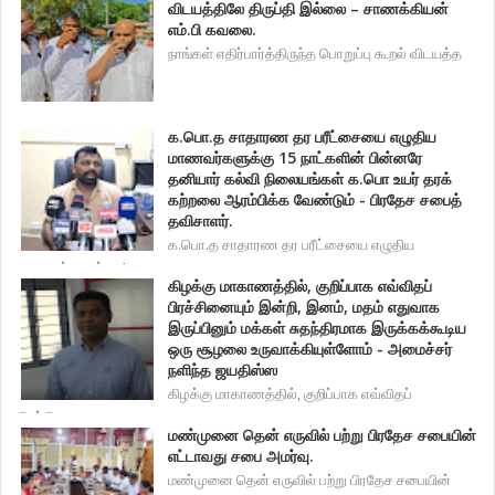
விடயத்திலே திருப்தி இல்லை – சாணக்கியன்
எம்.பி கவலை.
நாங்கள் எதிர்பார்த்திருந்த பொறுப்பு கூறல் விடயத்த
க.பொ.த சாதாரண தர பரீட்சையை எழுதிய
மாணவர்களுக்கு 15 நாட்களின் பின்னரே
தனியார் கல்வி நிலையங்கள் க.பொ உயர் தரக்
கற்றலை ஆரம்பிக்க வேண்டும் - பிரதேச சபைத்
தவிசாளர்.
க.பொ.த சாதாரண தர பரீட்சையை எழுதிய
மாணவர்களுக்கு 1
கிழக்கு மாகாணத்தில், குறிப்பாக எவ்விதப்
பிரச்சினையும் இன்றி, இனம், மதம் எதுவாக
இருப்பினும் மக்கள் சுதந்திரமாக இருக்கக்கூடிய
ஒரு சூழலை உருவாக்கியுள்ளோம் - அமைச்சர்
நளிந்த ஜயதிஸ்ஸ
கிழக்கு மாகாணத்தில், குறிப்பாக எவ்விதப்
பிரச்சினை
மண்முனை தென் எருவில் பற்று பிரதேச சபையின்
எட்டாவது சபை அமர்வு.
மண்முனை தென் எருவில் பற்று பிரதேச சபையின்