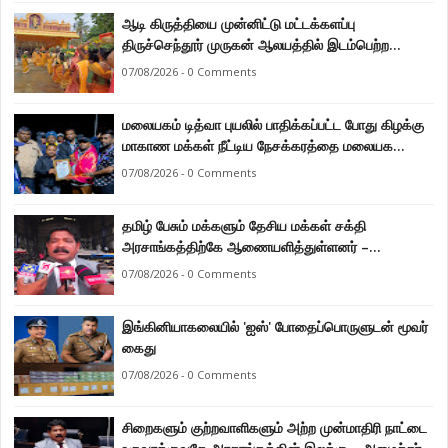
ஆடி கிருத்தியை முன்னிட்டு மட்டக்களப்பு
திருச்செந்தூர் முருகன் ஆலயத்தில் இடம்பெற்ற
பால்குட பவனி 1008 சங்கா ஆபிஷேக நிகழ்வு.
07/08/2026 - 0 Comments
மலையகம் டித்வா புயலில் பாதிக்கப்பட்ட போது கிழக்கு
மாகாண மக்கள் நீட்டிய நேசக்கரத்தை மலையக
மக்கள் ஒருபோதும் மறக்கமாட்டார்கள் : நுவரெலியா
07/08/2026 - 0 Comments
மாநகர சபை பிரதி முதல்வர் எஸ். யோகராஜா
தமிழ் பேசும் மக்களும் தேசிய மக்கள் சக்தி
அரசாங்கத்திற்கே ஆணையளித்துள்ளனர் –
கடற்றொழில் அமைச்சர் இராமலிங்கம் சந்திரசேகர்
07/08/2026 - 0 Comments
இங்கினியாகலையில் 'ஐஸ்' போதைப்பொருளுடன் மூவர்
கைது
07/08/2026 - 0 Comments
சிறைகளும் குற்றவாளிகளும் அற்ற முன்மாதிரி நாட்டை