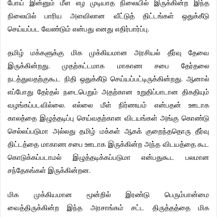
போய்
இன்னும்
மீள
எழ
முடியாத
நிலையில்
இருக்கின்ற
இந்த
நிலையில்
பாரிய
அளவிலான
வீட்டுத்
திட்டங்கள்
ஒதுக்கீடு
.
செய்யப்பட
வேண்டும்
என்பது
எனது
எதிர்பார்ப்பு
தமிழ்
மக்களுக்கு
மிக
முக்கியமான
அரசியல்
தீர்வு
தேவை
.
இருக்கின்றது
முதற்கட்டமாக
மாகாண
சபை
தேர்தலை
.
நடத்துவதற்குகூட
நிதி
ஒதுக்கீடு
செய்யப்பட்டிருக்கின்றது
ஆனால்
எப்போது
தேர்தல்
நடைபெறும்
அதற்கான
உறுதிப்பாடான
திகதியும்
.
வழங்கப்படவில்லை
எல்லை
மீள்
நிர்ணயம்
என்பதன்
ஊடாக
காலத்தை
இழுத்தடிப்பு
செய்வதற்கான
விடயங்கள்
அங்கு
கொண்டு
செல்லப்படுமா
அல்லது
தமிழ்
மக்கள்
ஆகக்
குறைந்ததொரு
தீர்வு
திட்டத்தை
மாகாண
சபை
ஊடாக
இருக்கின்ற
அந்த
விடயத்தை
கூட
கொடுக்கப்படாமல்
இழுத்தடிக்கப்படுமா
என்பதுகூட
பலமான
.
சந்தேகங்கள்
இருக்கின்றன
மிக
முக்கியமான
மூன்றில்
இரண்டு
பெரும்பான்மை
வைத்திருக்கின்ற
இந்த
அரசாங்கம்
சட்ட
திருத்தத்தை
மிக