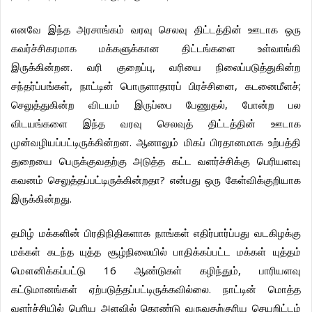
எனவே
இந்த
அரசாங்கம்
வரவு
செலவு
திட்டத்தின்
ஊடாக
ஒரு
கவர்ச்சிகரமாக
மக்களுக்கான
திட்டங்களை
உள்வாங்கி
.
,
இருக்கின்றன
வரி
குறைப்பு
வரியை
நிலைப்படுத்துகின்ற
,
,
;
சந்தர்ப்பங்கள்
நாட்டின்
பொருளாதாரப்
பிரச்சினை
கடனைமீளச்
,
செலுத்துகின்ற
விடயம்
இருப்பை
பேணுதல்
போன்ற
பல
விடயங்களை
இந்த
வரவு
செலவுத்
திட்டத்தின்
ஊடாக
.
முன்வழியப்பட்டிருக்கின்றன
ஆனாலும்
மிகப்
பிரதானமாக
உற்பத்தி
துறையை
பெருக்குவதற்கு
அடுத்த
கட்ட
வளர்ச்சிக்கு
பெரியளவு
?
கவனம்
செலுத்தப்பட்டிருக்கின்றதா
என்பது
ஒரு
கேள்விக்குறியாக
.
இருக்கின்றது
தமிழ்
மக்களின்
பிரதிநிதிகளாக
நாங்கள்
எதிர்பார்ப்பது
வடகிழக்கு
மக்கள்
கடந்த
யுத்த
சூழ்நிலையில்
பாதிக்கப்பட்ட
மக்கள்
யுத்தம்
16
,
மௌனிக்கப்பட்டு
ஆண்டுகள்
கழிந்தும்
பாரியளவு
.
கட்டுமானங்கள்
ஏற்படுத்தப்பட்டிருக்கவில்லை
நாட்டின்
மொத்த
வளர்ச்சியில்
பெரிய
அளவில்
கொண்டு
வருவதற்குரிய
செயறிட்டம்