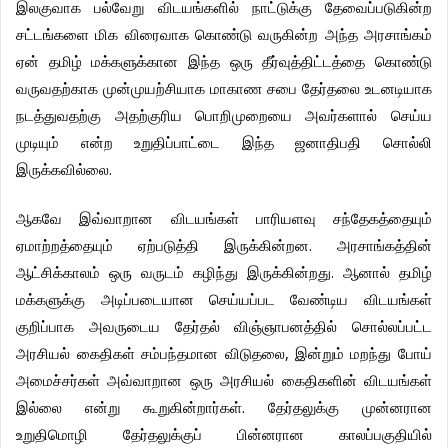
இலகுவாக
பல்வேறு
விடயங்களில்
நாட்டுக்கு
தேவைப்படுகின்ற
சட்டங்களை
மிக
விரைவாக
கொண்டு
வருகின்ற
அந்த
அரசாங்கம்
ஏன்
தமிழ்
மக்களுக்கான
இந்த
ஒரு
தீர்வுத்திட்டத்தை
கொண்டு
வருவதற்காக
முன்முயற்சியாக
மாகாண
சபை
தேர்தலை
உடனடியாக
நடத்துவதற்கு
அதற்குரிய
பொறிமுறையை
அவர்களால்
செய்ய
முடியும்
என்ற
உறுதிப்பாட்டை
இந்த
ஜனாதிபதி
சொல்லி
.
இருக்கவில்லை
ஆகவே
இவ்வாறான
விடயங்கள்
பாரியளவு
சந்தேகத்தையும்
.
ஏமாற்றத்தையும்
ஏற்படுத்தி
இருக்கின்றன
அரசாங்கத்தின்
.
ஆட்சிக்காலம்
ஒரு
வருடம்
கழிந்து
இருக்கின்றது
ஆனால்
தமிழ்
மக்களுக்கு
அடிப்படையான
செய்யப்பட
வேண்டிய
விடயங்கள்
குறிப்பாக
அவருடைய
தேர்தல்
விஞ்ஞாபனத்தில்
சொல்லப்பட்ட
,
அரசியல்
கைதிகள்
சம்பந்தமான
விடுதலை
இன்றும்
மறந்து
போய்
அமைச்சர்கள்
அவ்வாறான
ஒரு
அரசியல்
கைதிகளின்
விடயங்கள்
.
இல்லை
என்று
கூறுகின்றார்கள்
தேர்தலுக்கு
முன்னரான
உறுதிமொழி
தேர்தலுக்குப்
பின்னரான
காலப்பகுதியில்