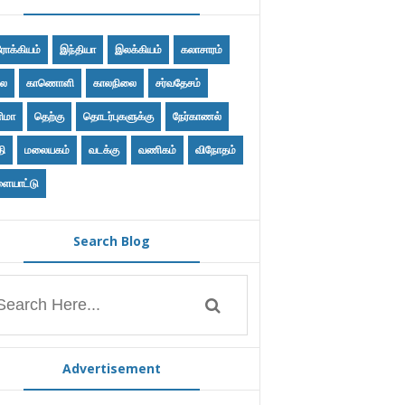
ோக்கியம்
இந்தியா
இலக்கியம்
கலாசாரம்
ை
காணொளி
காலநிலை
சர்வதேசம்
ிமா
தெற்கு
தொடர்புகளுக்கு
நேர்காணல்
தி
மலையகம்
வடக்கு
வணிகம்
விநோதம்
ையாட்டு
Search Blog
Advertisement