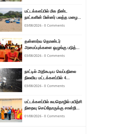
மட்டக்களப்பில் மிக நீண்ட
நாட்களின் பின்னர் பலத்த மழை
47.8 மில்லி மீற்றர் மழை வீழ்ச்சி
03/08/2026 - 0 Comments
பதிவு.
தன்னார்வ தொண்டர்
அமைப்புக்களை ஒழுங்கு படுத்த
வேண்டும் என்ற அடிப்படையில்
03/08/2026 - 0 Comments
அரசாங்கம் கொண்டுவரவுள்ள
சட்டம் - சட்டத்தரணி ஐங்கரன்.
நாட்டில் அதிகூடிய வெப்பநிலை
நிலவிய மட்டக்களப்பில் 4
மாதங்களுக்குப் பின்னர் பலத்த
03/08/2026 - 0 Comments
மழை. அனல் வெப்பக் காலநிலை
தணிந்தது.
மட்டக்களப்பில் சுயதொழில் பயிற்சி
நிறைவு செய்தோருக்கு சான்றிதழ்
வழங்கி வைப்பு.
01/08/2026 - 0 Comments