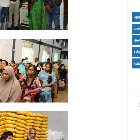
ஆர
கல
சின
பக்
விள