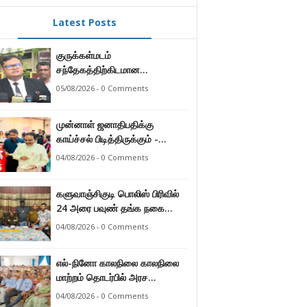
Latest Posts
குருக்கள்மடம்
சந்தேகத்திற்கிடமான
மனிதப்புதைகுழி தொடர்பான
05/08/2026 - 0 Comments
வழங்கு விசாரணை எதிர்வரும் 24
ஆம் திகதிக்கு
முன்னாள் ஜனாதிபதிக்கு
தவணையிடப்பட்டுள்ளது.
காய்ச்சல் பிடித்திருக்கும் -
பாராளுமன்ற உறுப்பினர் ஸ்ரீநேசன்
04/08/2026 - 0 Comments
களுவாஞ்சிகுடி பொலிஸ் பிரிவில்
24 அரை பவுண் தங்க நகை
களவு 24 மணித்தியலத்தில்
04/08/2026 - 0 Comments
பறிமுதல் செய்த பொலிசார்.
எல்-நினோ காலநிலை காலநிலை
மாற்றம் தொடர்பில் அரச
உத்தியோகஸ்த்தர்களுக்கு
04/08/2026 - 0 Comments
தெழிவுபடுத்தல்.