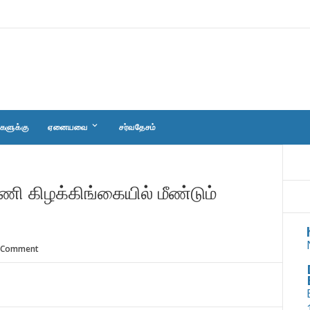
keyboard_arrow_down
களுக்கு
ஏனையவை
சர்வதேசம்
ணி கிழக்கிங்கையில் மீண்டும்
 Comment