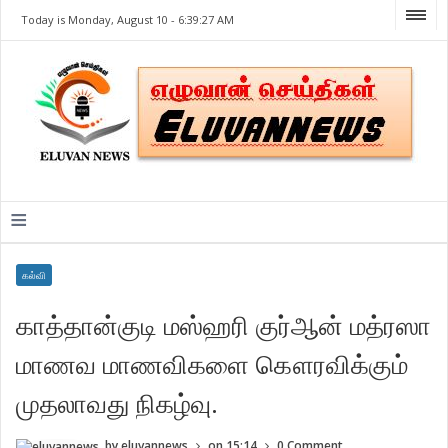
Today is Monday, August 10 -
6:39:27 AM
≡
கல்வி
காத்தான்குடி மஸ்ஹரி குர்ஆன் மத்ரஸா
மாணவ மாணவிகளை கௌரவிக்கும்
முதலாவது நிகழ்வு.
by
eluvannews
on
15:14
0 Comment