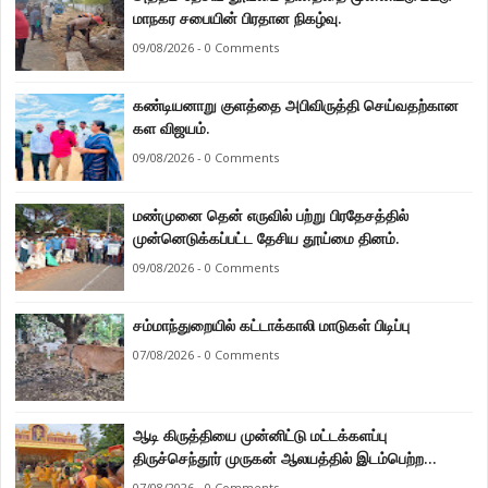
மாநகர சபையின் பிரதான நிகழ்வு.
09/08/2026 - 0 Comments
கண்டியனாறு குளத்தை அபிவிருத்தி செய்வதற்கான
கள விஜயம்.
09/08/2026 - 0 Comments
மண்முனை தென் எருவில் பற்று பிரதேசத்தில்
முன்னெடுக்கப்பட்ட தேசிய தூய்மை தினம்.
09/08/2026 - 0 Comments
சம்மாந்துறையில் கட்டாக்காலி மாடுகள் பிடிப்பு
07/08/2026 - 0 Comments
ஆடி கிருத்தியை முன்னிட்டு மட்டக்களப்பு
திருச்செந்தூர் முருகன் ஆலயத்தில் இடம்பெற்ற
பால்குட பவனி 1008 சங்கா ஆபிஷேக நிகழ்வு.
07/08/2026 - 0 Comments