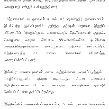
வகைகளில் இங்கு கற்கும் சிறார்களுக்குக் கிடைக்கும்
முன்னோடி
’
செயற்பாடு
என்றும் வலியுறுத்தினார்.
மத்ரஸாவின் உப தலைவர் ஏ. எல். எம். ஷாபாஹிர் தலைமையில்
இடம்பெற்ற இவ்விழாவில் குறித்த குர்ஆன் மதரஸா இறுதிப்
பரீட்சையில் அல்குர்ஆனை சரளமாகவும், தெளிவாகவும் ஓதுதல்,
தொழுகை மற்றும் அன்றாட செயற்பாடுகளில் குர்ஆனை
செயற்படுத்துவதற்கான நடைமுறைப் பரீட்சை என்பவற்றில்
சித்தியடைந்த 20 மாணவ மாணவிகள் பரிசளித்து
கௌரவிக்கப்பட்டனர்.
இவ்விழா மாணவர்களின் கலை ஆற்றல்களை வெளிப்படுத்தும்
நிகழ்ச்சிகளுடன்; மத்ரஸா ஸ்தாபகரும் அதன் தலைமை
ஆசிரியையுமான பி. எம். சுஹைறா மஸ்ஹரினால் ஏற்பாடு
செய்யப்பட்டமை குறிப்பிடத்தக்கது.
இந்நிகழ்வில் மத்ரஸாவின் தலைவர் ஏ. பி. எம். முனாஸ், செயலாளர்