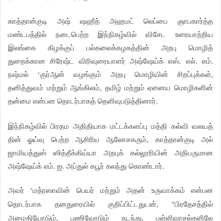
காத்தான்குடி அஷ் ஷஹீத் அஹமட் லெப்பை ஞாபகார்த்த
மண்டபத்தில் நடைபெற்ற இந்நிகழ்வில் விசேட உரையாற்றிய
இலங்கை கிழக்குப் பல்கலைக்கழகத்தின் அறபு மொழித்
துறைக்கான சிரேஷ்ட விரிவுரையாளர் அஷ்ஷேய்க் எஸ். எல். எம்.
நஷ்மல் ‘குர்ஆன் வழங்கும் அறபு மொழியின் சிறப்புக்கள்,
தனித்துவம் மற்றும் ஆங்கிலம், தமிழ் மற்றும் ஏனைய மொழிகளின்
தன்மை என்பன தொடர்பாகத் தெளிவுபடுத்தினார்.
இந்நிகழ்வில் பிரதம அதிதியாக மட்டக்களப்பு மத்தி கல்வி வலயத்
தின் ஓய்வு பெற்ற ஆசிரிய ஆலோசகரும், காத்தான்குடி அல்
ஜாமியத்துஸ் ஸித்தீக்கிய்யா அறபுக் கல்லூரியின் அதிபருமான
அஷ்ஷேய்க் எம். ஐ. அப்துல் கபூர் கலந்து கொண்டார்.
அவர் ‘மத்ரஸாவின் பெயர் மற்றும் அதன் உருவாக்கம் என்பன
தொடர்பாக தனதுரையில் குறிப்பிட்டதுடன், ''பிரதேசத்தில்
அமைதியோடும், பணிவோடும் நடந்து, பள்ளிவாசல்களிலே