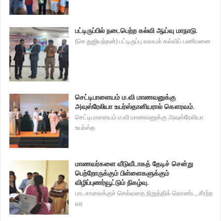
பட்டிருப்பில் நடைபெற்ற கல்வி ஆய்வு மாநாடு.
(செ.துஜியந்தன்) பட்டிருப்பு வலயக் கல்விப் பணிமனை
செட்டிபாளையம் ம.வி மாணவனுக்கு
அவுஸ்ரேலியா உயர்ஸ்தானியரால் கௌரவம்.
செட்டிபாளையம் ம.வி மாணவனுக்கு அவுஸ்ரேலியா
உயர்ஸ்த
மாணவர்களை வீடுவீடாகத் தேடிச் சென்று
பெற்றோருக்கும் பிள்ளைகளுக்கும்
விழிப்புணர்வூட்டும் நிகழ்வு.
பாடசாலைக்குச் செல்வதை நிறுத்திக் கொண்ட, சீரற்ற
வர