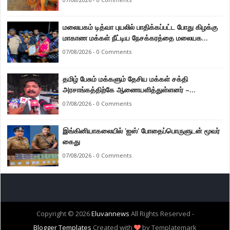
மலையகம் டித்வா புயலில் பாதிக்கப்பட்ட போது கிழக்கு
மாகாண மக்கள் நீட்டிய நேசக்கரத்தை மலையக
மக்கள் ஒருபோதும் மறக்கமாட்டார்கள் : நுவரெலியா
07/08/2026 - 0 Comments
மாநகர சபை பிரதி முதல்வர் எஸ். யோகராஜா
தமிழ் பேசும் மக்களும் தேசிய மக்கள் சக்தி
அரசாங்கத்திற்கே ஆணையளித்துள்ளனர் –
கடற்றொழில் அமைச்சர் இராமலிங்கம் சந்திரசேகர்
07/08/2026 - 0 Comments
இங்கினியாகலையில் 'ஐஸ்' போதைப்பொருளுடன் மூவர்
கைது
07/08/2026 - 0 Comments
Copyright ©
2026
Eluvannews
All Rights Reserved -
Blogger Templates
Created with
by Templatemark