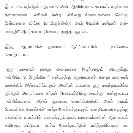
இமாமாக, குர்ஆன் மத்ரஸாக்களில்
ஆசிரியராக, உலமாக்களுக்கான
தன்னாலான பணிகள் என்ற பல்வேறு சேவைகளைச் செய்து
இவ்வுலகை விட்டு போயிருக்கின்ற அஷ் ஷேய்க் மஸ்ஹர் அல்-
பலாஹி'' அவர்களை
நினைவு படுத்தியதுடன்,
இந்த மத்ரஸாவின் தலைமை ஆசிரியையின்
முன்னோடி
செயற்பாடாக
''ஒரு மனைவி தனது கணவனை இழந்தாலும் அவருக்கு,
நன்றியோடு இருக்கிறார் என்பதற்கு ஆதாரமாகத் தனது கணவன்
உலகத்தில் இல்லாவிட்டாலும் அவரின் பெயரை ஒரு மகத்துவமிக்க
குர்ஆன் தொடர்பான கற்றல் நிலையத்திற்கு வைத்து, தன்னுடைய
நன்றிக்கடனை அதன் மூலமாக வெளிப்படுத்தி, அவர் நாமம்
பிரகாசிக்க வேண்டும்'' என்ற நோக்கத்துடனும், பல தியாகங்களுக்கு
மத்தியில் நடாத்திக் கொண்டிருப்பதும், மாணவர்களின் ஆற்றலைக்
கவிதை, கட்டுரை, பேச்சு போன்றவற்றில் பயிற்றுவிப்பதும் பல