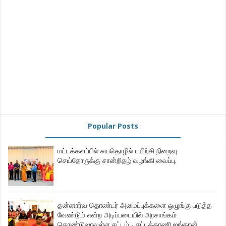
Popular Posts
மட்டக்களப்பில் சுயதொழில் பயிற்சி நிறைவு
செய்தோருக்கு சான்றிதழ் வழங்கி வைப்பு.
தன்னார்வ தொண்டர் அமைப்புக்களை ஒழுங்கு படுத்த
வேண்டும் என்ற அடிப்படையில் அரசாங்கம்
கொண்டுவரவுள்ள சட்டம் - சட்டத்தரணி ஐங்கரன்.