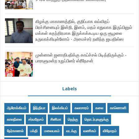
கிழக்கு மாகாணத்தில், குறிப்பாக எவ்விதப்
பிரச்சினையும் இன்றி, இனம், மதம் எதுவாக இருப்பினும்
மக்கள் சுதந்திரமாக இருக்கக்கூடிய ஒரு சூழலை
உருவாக்கியுள்ளோம் - அமைச்சர் நளிந்த ஜயதிஸ்ஸ
முன்னாள் ஜனாதிபதிக்கு காய்ச்சல் பிடித்திருக்கும் -
பாராளுமன்ற உறுப்பினர் ஸ்ரீநேசன்
Labels
ஆரோக்கியம்
இந்தியா
இலக்கியம்
கலாசாரம்
கலை
காணொளி
காலநிலை
சர்வதேசம்
சினிமா
தெற்கு
தொடர்புகளுக்கு
நேர்காணல்
பக்தி
மலையகம்
வடக்கு
வணிகம்
விநோதம்