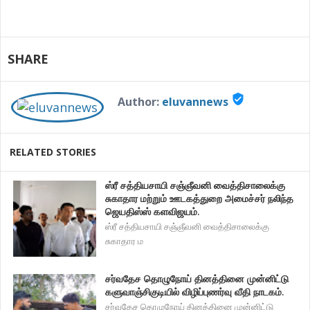
SHARE
verified_user
Author:
eluvannews
RELATED STORIES
ஸ்ரீ சத்தியசாயி சஞ்ஞீவனி வைத்திசாலைக்கு
சுகாதார மற்றும் ஊடகத்துறை அமைச்சர் நலிந்த
ஜெயதிஸ்ஸ் களவிஜயம்.
ஸ்ரீ சத்தியசாயி சஞ்ஞீவனி வைத்திசாலைக்கு
சுகாதார ம
சர்வதேச தொழுநோய் தினத்தினை முன்னிட்டு
களுவாஞ்சிகுடியில் விழிப்புணர்வு வீதி நாடகம்.
சர்வதேச தொழுநோய் தினத்தினை முன்னிட்டு