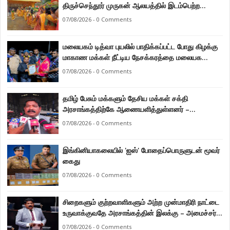
திருச்செந்தூர் முருகன் ஆலயத்தில் இடம்பெற்ற
பால்குட பவனி 1008 சங்கா ஆபிஷேக நிகழ்வு.
07/08/2026 - 0 Comments
மலையகம் டித்வா புயலில் பாதிக்கப்பட்ட போது கிழக்கு
மாகாண மக்கள் நீட்டிய நேசக்கரத்தை மலையக
மக்கள் ஒருபோதும் மறக்கமாட்டார்கள் : நுவரெலியா
07/08/2026 - 0 Comments
மாநகர சபை பிரதி முதல்வர் எஸ். யோகராஜா
தமிழ் பேசும் மக்களும் தேசிய மக்கள் சக்தி
அரசாங்கத்திற்கே ஆணையளித்துள்ளனர் –
கடற்றொழில் அமைச்சர் இராமலிங்கம் சந்திரசேகர்
07/08/2026 - 0 Comments
இங்கினியாகலையில் 'ஐஸ்' போதைப்பொருளுடன் மூவர்
கைது
07/08/2026 - 0 Comments
சிறைகளும் குற்றவாளிகளும் அற்ற முன்மாதிரி நாட்டை
உருவாக்குவதே அரசாங்கத்தின் இலக்கு – அமைச்சர்
இராமலிங்கம் சந்திரசேகர்
07/08/2026 - 0 Comments