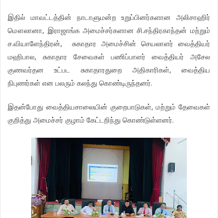
இதில்
மாவட்டத்தின்
நாடாளுமன்ற
உறுப்பினர்களான
அலி
சாஹிர்
,
.
மௌலானா
இராஜாங்க
அமைச்சர்களான
சி
சந்திரகாந்தன்
மற்றும்
.
,
ச
வியாளேந்திரன்
சுகாதார
அமைச்சின்
செயலாளர்
வைத்தியர்
,
மஹிபால
சுகாதார
சேவைகள்
பணிப்பாளர்
வைத்தியர்
அசேல
,
குணவர்தன
உட்பட
சுகாதாரதுறை
அதிகாரிகள்
வைத்திய
.
நிபுணர்கள்
என
பலரும்
கலந்து
கொண்டிருந்தனர்
,
இதன்போது
வைத்தியசாலையின்
குறைபாடுகள்
மற்றும்
தேவைகள்
.
குறித்து
அமைச்சர்
குழாம்
கேட்டறிந்து
கொண்டுள்ளனர்