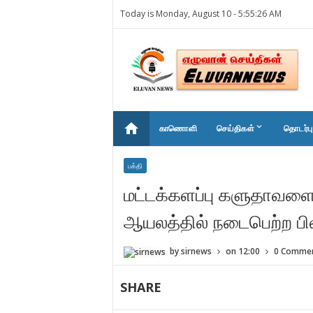
Today is Monday, August 10 -
5:55:26 AM
home
keyboard_arrow_down
காணொளி
செய்திகள்
தொடர்பு
பக்தி
மட்டக்களப்பு களுதாவளை ச
ஆயலத்தில் நடைபெற்ற ப
by
sirnews
on
12:00
0 Comme
SHARE