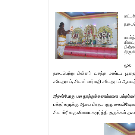
மட்டக
நடைப
மலர்ந
மிகவு
பிள்ள
திருவ
மூல
நடைபெற்று
பின்னர்
வசந்த
மண்டப
பூஜ
சமேதராய்
,
சிவன்
பார்வதி
சமேதராய்
ஆலயத்
இதன்போது
பல
நூற்றுக்கணக்கான
பக்தர்க
பக்தர்களுக்கு
ஆலய
பிரதம
குரு
கைவிஷேஸ
சிவ
ஸ்ரீ
சு
.
கு
.
வினாயகமூர்த்தி
குருக்கள்
தல