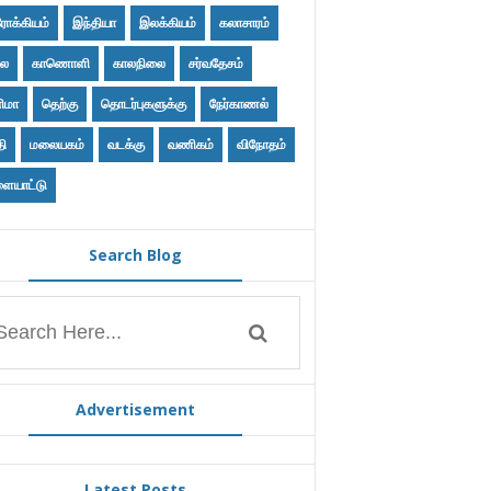
ோக்கியம்
இந்தியா
இலக்கியம்
கலாசாரம்
ை
காணொளி
காலநிலை
சர்வதேசம்
ிமா
தெற்கு
தொடர்புகளுக்கு
நேர்காணல்
தி
மலையகம்
வடக்கு
வணிகம்
விநோதம்
ையாட்டு
Search Blog
Advertisement
Latest Posts