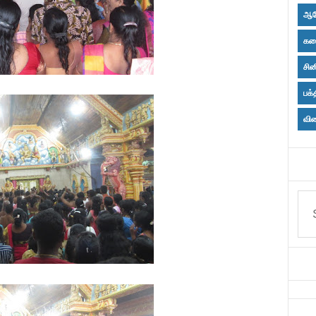
ஆர
கல
சின
பக்
விள