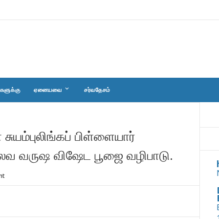
keyboard_arrow_down
களுக்கு
ஏனையவை
சர்வதேசம்
ுயம்புலிங்கப் பிள்ளையார்
ிலவ வருஷ விஷேட பூஜை வழிபாடு.
nt