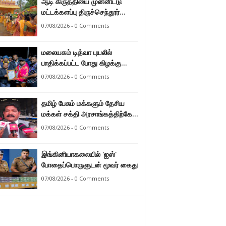
ஆடி கிருத்தியை முன்னிட்டு
மட்டக்களப்பு திருச்செந்தூர்
முருகன் ஆலயத்தில் இடம்பெற்ற
07/08/2026 - 0 Comments
பால்குட பவனி 1008 சங்கா
ஆபிஷேக நிகழ்வு.
மலையகம் டித்வா புயலில்
பாதிக்கப்பட்ட போது கிழக்கு
மாகாண மக்கள் நீட்டிய
07/08/2026 - 0 Comments
நேசக்கரத்தை மலையக மக்கள்
ஒருபோதும் மறக்கமாட்டார்கள் :
தமிழ் பேசும் மக்களும் தேசிய
நுவரெலியா மாநகர சபை பிரதி
மக்கள் சக்தி அரசாங்கத்திற்கே
முதல்வர் எஸ். யோகராஜா
ஆணையளித்துள்ளனர் –
07/08/2026 - 0 Comments
கடற்றொழில் அமைச்சர்
இராமலிங்கம் சந்திரசேகர்
இங்கினியாகலையில் 'ஐஸ்'
போதைப்பொருளுடன் மூவர் கைது
07/08/2026 - 0 Comments