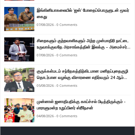
இங்கினியாகலையில் 'ஐஸ்' போதைப்பொருளுடன் மூவர்
கைது
07/08/2026 - 0 Comments
சிறைகளும் குற்றவாளிகளும் அற்ற முன்மாதிரி நாட்டை
உருவாக்குவதே அரசாங்கத்தின் இலக்கு – அமைச்சர்
இராமலிங்கம் சந்திரசேகர்
07/08/2026 - 0 Comments
குருக்கள்மடம் சந்தேகத்திற்கிடமான மனிதப்புதைகுழி
தொடர்பான வழங்கு விசாரணை எதிர்வரும் 24 ஆம்
திகதிக்கு தவணையிடப்பட்டுள்ளது.
05/08/2026 - 0 Comments
முன்னாள் ஜனாதிபதிக்கு காய்ச்சல் பிடித்திருக்கும் -
பாராளுமன்ற உறுப்பினர் ஸ்ரீநேசன்
04/08/2026 - 0 Comments