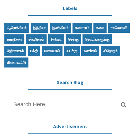
Labels
ஆரோக்கியம்
இந்தியா
இலக்கியம்
கலாசாரம்
கலை
காணொளி
காலநிலை
சர்வதேசம்
சினிமா
தெற்கு
தொடர்புகளுக்கு
நேர்காணல்
பக்தி
மலையகம்
வடக்கு
வணிகம்
விநோதம்
விளையாட்டு
Search Blog
Advertisement