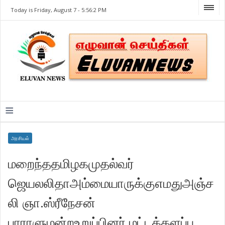
Today is Friday, August 7 -
5:56:2 PM
≡
அரசியல்
மறைந்ததமிழகமுதல்வர்
ஜெயலலிதாஅம்மையாருக்குஎமதுஅஞ்ச
லி ஞா.ஸ்ரீநேசன்
பாராளுமன்றஉறுப்பினர்,மட்டக்களப்பு