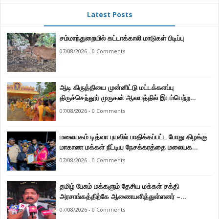
Latest Posts
சம்மாந்துறையில் கட்டாக்காலி மாடுகள் பிடிப்பு
07/08/2026 - 0 Comments
ஆடி கிருத்தியை முன்னிட்டு மட்டக்களப்பு
திருச்செந்தூர் முருகன் ஆலயத்தில் இடம்பெற்ற
பால்குட பவனி 1008 சங்கா ஆபிஷேக நிகழ்வு.
07/08/2026 - 0 Comments
மலையகம் டித்வா புயலில் பாதிக்கப்பட்ட போது கிழக்கு
மாகாண மக்கள் நீட்டிய நேசக்கரத்தை மலையக
மக்கள் ஒருபோதும் மறக்கமாட்டார்கள் : நுவரெலியா
07/08/2026 - 0 Comments
மாநகர சபை பிரதி முதல்வர் எஸ். யோகராஜா
தமிழ் பேசும் மக்களும் தேசிய மக்கள் சக்தி
அரசாங்கத்திற்கே ஆணையளித்துள்ளனர் –
கடற்றொழில் அமைச்சர் இராமலிங்கம் சந்திரசேகர்
07/08/2026 - 0 Comments