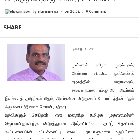
by
eluvannews
on
20:52
0 Comment
SHARE
(துறையூர் தாஸன்)
முன்னாள் தமிழக. முதல்வரும்,
அண்ணா திராவிட முன்னேற்றக்
கழகத்தின் ஸ்தாபகரும்,
தலைவருமான எம்.ஜி.ஆர் அவர்கள்
இலங்கைத் தமிழர்கள் மீதும், அவர்களின் விடுதலைப் போராட்டத்தின் மீதும்
ஆழமான பற்றினைக் கொண்டிருந்தார்.
உதவிகளும் செய்தார். என மறைந்த தமிழக முதலமைச்சர்
ஜெயலலிதாவிற்கு விடுத்துள்ள அஞ்சலியில் தமிழ் தேசியக்
கூட்டமைப்பின் மட்டக்களப்பு மாவட்ட நாடாளுமன்ற உறுப்பினர்