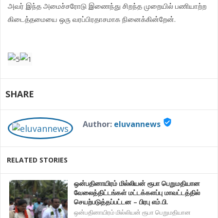
அவர் இந்த அமைச்சரோடு இணைந்து சிறந்த முறையில் பணியாற்ற
கிடைத்தமையை ஒரு வரப்பிரதாசமாக நினைக்கின்றேன்.
SHARE
verified_user
Author:
eluvannews
RELATED STORIES
ஒன்பதினாயிரம் மில்லியன் ரூபா பெறுமதியான
வேலைத்திட்டங்கள் மட்டக்களப்பு மாவட்டத்தில்
செயற்படுத்தப்பட்டன – பிரபு எம்.பி.
ஒன்பதினாயிரம் மில்லியன் ரூபா பெறுமதியான