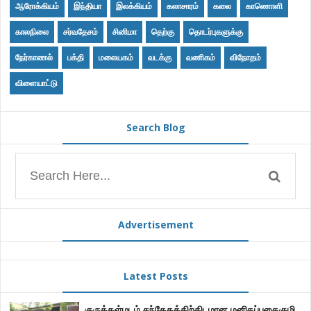
ஆரோக்கியம்
இந்தியா
இலக்கியம்
கலாசாரம்
கலை
காணொளி
காலநிலை
சர்வதேசம்
சினிமா
தெற்கு
தொடர்புகளுக்கு
நேர்காணல்
பக்தி
மலையகம்
வடக்கு
வணிகம்
விநோதம்
விளையாட்டு
Search Blog
Advertisement
Latest Posts
குருக்கள்மடம் சந்தேகத்திற்கிடமான மனிதப்புதைகுழி