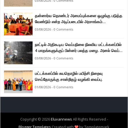
03/08/2026 - 0 Comments
தன்னார்வ தொண்டர் அமைப்புக்களை ஒழுங்கு படுத்த
வேண்டும் என்ற அடிப்படையில் அரசாங்கம்
கொண்டுவரவுள்ள சட்டம் - சட்டத்தரணி ஐங்கரன்.
03/08/2026 - 0 Comments
நாட்டில் அதிகூடிய வெப்பநிலை நிலவிய மட்டக்களப்பில்
4 மாதங்களுக்குப் பின்னர் பலத்த மழை. அனல் வெப்பக்
காலநிலை தணிந்தது.
03/08/2026 - 0 Comments
மட்டக்களப்பில் சுயதொழில் பயிற்சி நிறைவு
செய்தோருக்கு சான்றிதழ் வழங்கி வைப்பு.
01/08/2026 - 0 Comments
Copyright ©
2026
Eluvannews
All Rights Reserved -
Blogger Templates
Created with
by Templatemark