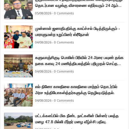
தொடர்பான வழங்கு விசாரணை எதிர்வரும் 24 ஆம்
திகதிக்கு தவணையிடப்பட்டுள்ளது.
05/08/2026 - 0 Comments
முன்னாள் ஜனாதிபதிக்கு காய்ச்சல் பிடித்திருக்கும் -
பாராளுமன்ற உறுப்பினர் ஸ்ரீநேசன்
04/08/2026 - 0 Comments
களுவாஞ்சிகுடி பொலிஸ் பிரிவில் 24 அரை பவுண் தங்க
நகை களவு 24 மணித்தியலத்தில் பறிமுதல் செய்த
பொலிசார்.
04/08/2026 - 0 Comments
எல்-நினோ காலநிலை காலநிலை மாற்றம் தொடர்பில்
அரச உத்தியோகஸ்த்தர்களுக்கு தெழிவுபடுத்தல்.
04/08/2026 - 0 Comments
மட்டக்களப்பில் மிக நீண்ட நாட்களின் பின்னர் பலத்த
மழை 47.8 மில்லி மீற்றர் மழை வீழ்ச்சி பதிவு.