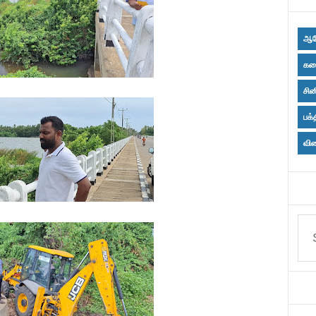
ஆர
கல
சின
பக்
விள