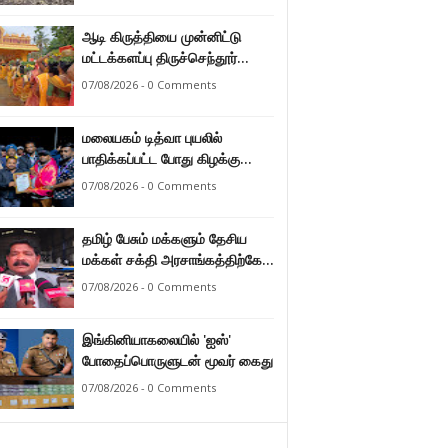
ஆடி கிருத்தியை முன்னிட்டு
மட்டக்களப்பு திருச்செந்தூர்
முருகன் ஆலயத்தில் இடம்பெற்ற
07/08/2026 - 0 Comments
பால்குட பவனி 1008 சங்கா
ஆபிஷேக நிகழ்வு.
மலையகம் டித்வா புயலில்
பாதிக்கப்பட்ட போது கிழக்கு
மாகாண மக்கள் நீட்டிய
07/08/2026 - 0 Comments
நேசக்கரத்தை மலையக மக்கள்
ஒருபோதும் மறக்கமாட்டார்கள் :
தமிழ் பேசும் மக்களும் தேசிய
நுவரெலியா மாநகர சபை பிரதி
மக்கள் சக்தி அரசாங்கத்திற்கே
முதல்வர் எஸ். யோகராஜா
ஆணையளித்துள்ளனர் –
07/08/2026 - 0 Comments
கடற்றொழில் அமைச்சர்
இராமலிங்கம் சந்திரசேகர்
இங்கினியாகலையில் 'ஐஸ்'
போதைப்பொருளுடன் மூவர் கைது
07/08/2026 - 0 Comments