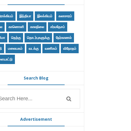
ோக்கியம்
இந்தியா
இலக்கியம்
கலாசாரம்
ை
காணொளி
காலநிலை
சர்வதேசம்
ிமா
தெற்கு
தொடர்புகளுக்கு
நேர்காணல்
தி
மலையகம்
வடக்கு
வணிகம்
விநோதம்
ையாட்டு
Search Blog
Advertisement