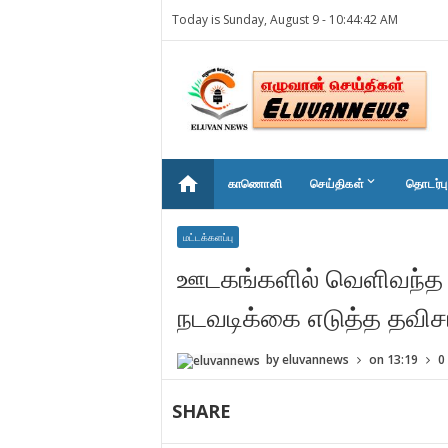
Today is Sunday, August 9 -
10:44:42 AM
home
keyboard_arrow_down
காணொளி
செய்திகள்
தொடர்பு
மட்டக்களப்பு
ஊடகங்களில் வெளிவந்த ச
நடவடிக்கை எடுத்த தவிச
by
eluvannews
on
13:19
0
SHARE