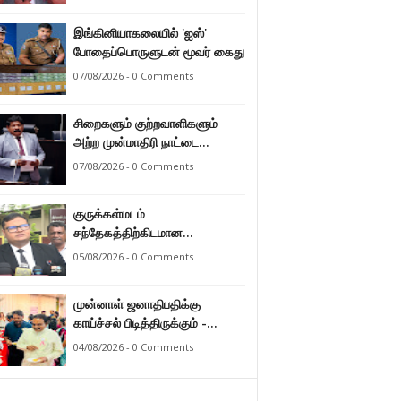
இராமலிங்கம் சந்திரசேகர்
இங்கினியாகலையில் 'ஐஸ்'
போதைப்பொருளுடன் மூவர் கைது
07/08/2026 - 0 Comments
சிறைகளும் குற்றவாளிகளும்
அற்ற முன்மாதிரி நாட்டை
உருவாக்குவதே அரசாங்கத்தின்
07/08/2026 - 0 Comments
இலக்கு – அமைச்சர்
இராமலிங்கம் சந்திரசேகர்
குருக்கள்மடம்
சந்தேகத்திற்கிடமான
மனிதப்புதைகுழி தொடர்பான
05/08/2026 - 0 Comments
வழங்கு விசாரணை எதிர்வரும் 24
ஆம் திகதிக்கு
முன்னாள் ஜனாதிபதிக்கு
தவணையிடப்பட்டுள்ளது.
காய்ச்சல் பிடித்திருக்கும் -
பாராளுமன்ற உறுப்பினர் ஸ்ரீநேசன்
04/08/2026 - 0 Comments