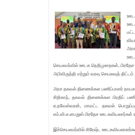
ஊடக
ஊட
மட்
விய
அரச
ஊடக
செயலமர்வில் ஊடக நெறிமுறைகள், பிரதேச ஊ
அபிவிருத்தி மற்றும் வரவு செயலவுத் திட்ட
அரச தகவல் திணைக்கள பணிப்பாளர் நாயகம்
சிறிகாந், தகவல் திணைக்கள பிரதிப் ப
ஏ.நவேஸ்வரன், மாவட்ட தகவல் பொறுப்பத
எம்.வி.எ.பைறுஸ் பிரதேச ஊடகவியலார்கள் 
இச்செயலமர்வில் சிரேஷ்ட ஊடகவியலாளர்கள்