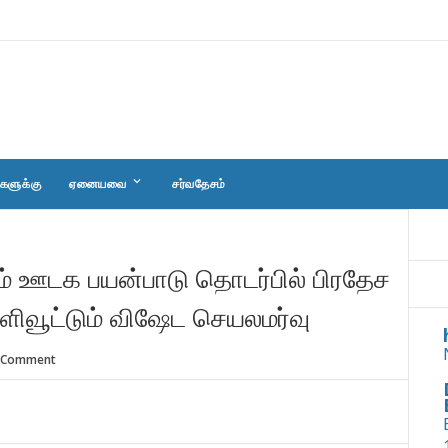
keyboard_arrow_down
களுக்கு
ஏனையவை
சர்வதேசம்
ம் ஊடக பயன்பாடு தொடர்பில் பிரதேச
ூட்டும் விஷேட செயலமர்வு
 Comment