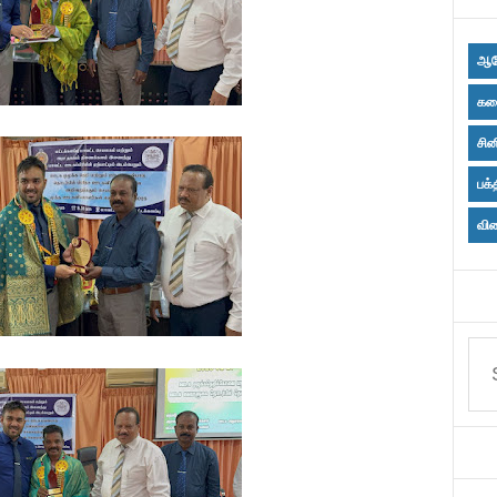
ஆர
கல
சின
பக்
விள