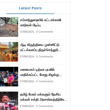
Latest Posts
சம்மாந்துறையில் கட்டாக்காலி
மாடுகள் பிடிப்பு
07/08/2026 - 0 Comments
ஆடி கிருத்தியை முன்னிட்டு
மட்டக்களப்பு திருச்செந்தூர்
முருகன் ஆலயத்தில் இடம்பெற்ற
07/08/2026 - 0 Comments
பால்குட பவனி 1008 சங்கா
ஆபிஷேக நிகழ்வு.
மலையகம் டித்வா புயலில்
பாதிக்கப்பட்ட போது கிழக்கு
மாகாண மக்கள் நீட்டிய
07/08/2026 - 0 Comments
நேசக்கரத்தை மலையக மக்கள்
ஒருபோதும் மறக்கமாட்டார்கள் :
தமிழ் பேசும் மக்களும் தேசிய
நுவரெலியா மாநகர சபை பிரதி
மக்கள் சக்தி அரசாங்கத்திற்கே
முதல்வர் எஸ். யோகராஜா
ஆணையளித்துள்ளனர் –
07/08/2026 - 0 Comments
கடற்றொழில் அமைச்சர்