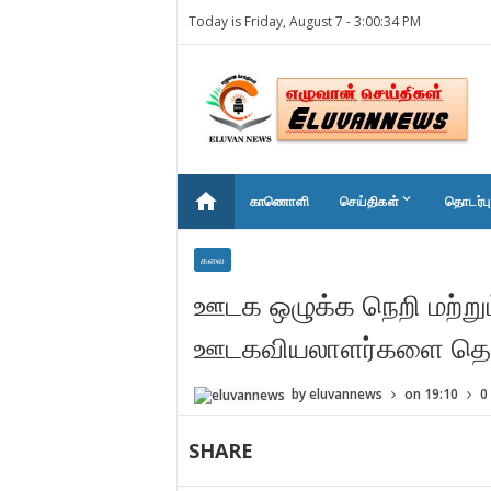
Today is Friday, August 7 -
3:00:34 PM
home
keyboard_arrow_down
காணொளி
செய்திகள்
தொடர்பு
கலை
ஊடக ஒழுக்க நெறி மற்று
ஊடகவியலாளர்களை தெளிவ
by
eluvannews
on
19:10
0
SHARE