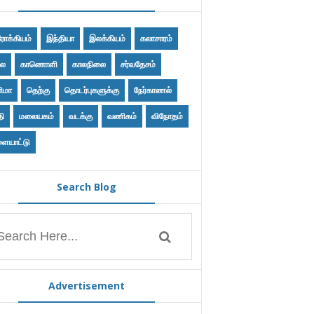
ோக்கியம்
இந்தியா
இலக்கியம்
கலாசாரம்
ை
காணொளி
காலநிலை
சர்வதேசம்
ிமா
தெற்கு
தொடர்புகளுக்கு
நேர்காணல்
தி
மலையகம்
வடக்கு
வணிகம்
விநோதம்
ையாட்டு
Search Blog
Advertisement