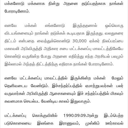
மக்களோடு
மக்களாக
நின்று
அதனை
தடுப்பதற்காக
நாங்கள்
போராடினோம்
.
எனவே
மக்கள்
எங்களோடு
இருந்ததனால்
ஒவ்வொரு
விடயங்களையும்
நாங்கள்
தடுக்கக்
கூடியதாக
இருந்தது
.
வலதுகரை
திட்டம்
என்பதை
வைத்துக்கொண்டு
30,000
ஏக்கர்
நிலப்பரப்பை
மகாவலி
அபிவிருத்தி
அதிகார
சபை
மட்டக்களப்பு
மாவட்டத்திலேயே
கொண்டு
வருகின்ற
போது
அதனை
எதிர்த்து
எந்த
அரசியல்
பலமும்
இல்லாமல்
அந்தத்
திட்டத்திற்கு
எதிராக
நாங்கள்
போராடினோம்
.
எனவே
மட்டக்களப்பு
மாவட்டத்தில்
இருக்கின்ற
மக்கள்
மேலும்
தெளிவடைய
வேண்டும்
.
இச்சந்தர்ப்பத்தில்
ஏமாற்றுபவர்கள்
பலர்
வருவார்கள்
அபிவிருத்தி
ஆசைகளையும்
இச்
சந்தர்ப்பத்தில்
மிகவும்
கவனமாக
செயல்பட
வேண்டிய
காலம்
இதுவாகும்
.
மட்டக்களப்பு
கொக்குவிலில்
1990.09.09.
அன்று
இடம்பெற்ற
படுகொலையை
இலங்கை
இராணுவம்
,
முஸ்லிம்
ஊர்காவல்