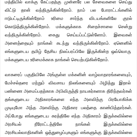
மத்தியில்
வாக்கு
கேட்பதற்கு
முன்னரே
பல
சேவைகளை
செய்து
விட்டு
தான்
வந்திருக்கின்றோம்
.
நாம்
பல
போராட்டங்களில்
ஈடுபட்டிருக்கின்றோம்
உரிமை
சார்ந்த
விடயங்களிலே
குரல்
கொடுத்திருக்கின்றோம்
.
மக்களுக்காக
சிறைச்சாலை
சென்று
வந்திருக்கின்றோம்
.
கைது
செய்யப்பட்டுள்ளோம்
.
இவைகள்
அனைத்தையும்
நாங்கள்
கடந்து
வந்திருக்கின்றோம்
.
ஏனெனில்
எங்களுடைய
தமிழ்
தேசிய
நிலப்பரப்பிலே
இருக்கின்ற
ஒவ்வொரு
மக்களுடைய
உரிமைக்காக
நாங்கள்
செயற்படுகின்றோம்
.
வாகரைப்
பகுதியிலே
அங்குள்ள
மக்களின்
வாழ்வாதாரங்களையும்
,
மேச்சல்தரை
மற்றும்
விவசாய
நிலங்களையும்
அழித்து
இறால்
பண்ணை
அமைப்பதற்காக
அபிவிருத்தி
நாயகர்களாக
திரிந்தவர்கள்
தங்களுடைய
அதிகாரங்களை
எந்த
அளவிற்கு
பிரயோகிக்க
முடியுமோ
அந்த
அளவிற்கு
அதிகார
பலத்தை
காண்பித்தார்கள்
.
அப்போது
எங்களுடைய
கரத்திலே
எந்த
அதிகாரம்
இருக்கவில்லை
அரசியல்
நீரோட்டத்திலே
நாங்கள்
இருக்கவில்லை
அரசியல்வாதிகளின்
ஒத்துழைப்புகளும்
எங்களுக்கு
இருக்கவில்லை