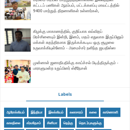
கட்டடப் பணிகள் ஆரம்பம், மட்டக்களப்பு மாவட்டத்தில்
9400 மாற்றுத் திறனாளிகள் உள்ளார்கள்,
கிழக்கு மாகாணத்தில், குறிப்பாக எவ்விதப்
பிரச்சினையும் இன்றி, இனம், மதம் எதுவாக இருப்பினும்
மக்கள் சுதந்திரமாக இருக்கக்கூடிய ஒரு சூழலை
உருவாக்கியுள்ளோம் - அமைச்சர் நளிந்த ஜயதிஸ்ஸ
முன்னாள் ஜனாதிபதிக்கு காய்ச்சல் பிடித்திருக்கும் -
பாராளுமன்ற உறுப்பினர் ஸ்ரீநேசன்
Labels
ஆரோக்கியம்
இந்தியா
இலக்கியம்
கலாசாரம்
கலை
காணொளி
காலநிலை
சர்வதேசம்
சினிமா
தெற்கு
தொடர்புகளுக்கு