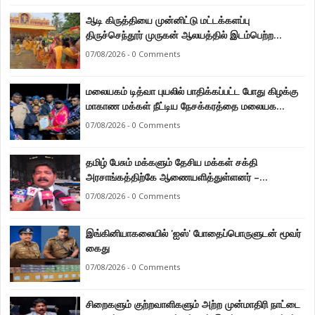
ஆடி கிருத்தியை முன்னிட்டு மட்டக்களப்பு
திருச்செந்தூர் முருகன் ஆலயத்தில் இடம்பெற்ற
பால்குட பவனி 1008 சங்கா ஆபிஷேக நிகழ்வு.
07/08/2026 - 0 Comments
மலையகம் டித்வா புயலில் பாதிக்கப்பட்ட போது கிழக்கு
மாகாண மக்கள் நீட்டிய நேசக்கரத்தை மலையக
மக்கள் ஒருபோதும் மறக்கமாட்டார்கள் : நுவரெலியா
07/08/2026 - 0 Comments
மாநகர சபை பிரதி முதல்வர் எஸ். யோகராஜா
தமிழ் பேசும் மக்களும் தேசிய மக்கள் சக்தி
அரசாங்கத்திற்கே ஆணையளித்துள்ளனர் –
கடற்றொழில் அமைச்சர் இராமலிங்கம் சந்திரசேகர்
07/08/2026 - 0 Comments
இங்கினியாகலையில் 'ஐஸ்' போதைப்பொருளுடன் மூவர்
கைது
07/08/2026 - 0 Comments
சிறைகளும் குற்றவாளிகளும் அற்ற முன்மாதிரி நாட்டை