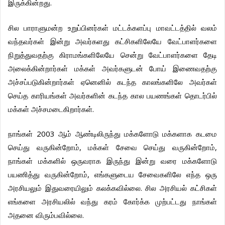
இருக்கின்றது
.
சில
பாராளுமன்ற
உறுப்பினர்கள்
மட்டக்களப்பு
மாவட்டத்தில்
வலம்
வந்தவர்கள்
இன்று
அவர்களது
கட்சிகளிலேயே
வேட்பாளர்களை
நிறுத்துவதற்கு
கிராமங்களிலேயே
சென்று
வேட்பாளர்களை
தேடி
அலைக்கின்றார்கள்
மக்கள்
அவர்களுடன்
போய்
இணைவதற்கு
அச்சப்படுகின்றார்கள்
ஏனெனில்
கடந்த
காலங்களிலே
அவர்கள்
செய்த
காரியங்கள்
அவர்களின்
கடந்த
கால
பயணங்கள்
தொடர்பில்
மக்கள்
அச்சமடைகிறார்கள்
.
நாங்கள்
2003
ஆம்
ஆண்டிலிருந்து
மக்களோடு
மக்களாக
கடமை
செய்து
வருகின்றோம்
,
மக்கள்
சேவை
செய்து
வருகின்றோம்
,
நாங்கள்
மக்களில்
ஒருவராக
இருந்து
இன்று
வரை
மக்களோடு
பயணித்து
வருகின்றோம்
,
எங்களுடைய
சேவைகளிலே
எந்த
ஒரு
அரசியலும்
இதுவரையிலும்
கலக்கவில்லை
.
சில
அரசியல்
கட்சிகள்
எங்களை
அரசியலில்
வந்து
கரம்
கோர்க்க
முற்பட்டது
நாங்கள்
அதனை
விரும்பவில்லை
.