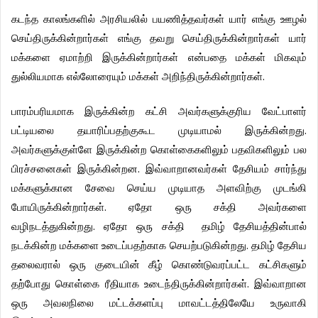
கடந்த
காலங்களில்
அரசியலில்
பயணித்தவர்கள்
யார்
எங்கு
ஊழல்
செய்திருக்கின்றார்கள்
எங்கு
தவறு
செய்திருக்கின்றார்கள்
யார்
மக்களை
ஏமாற்றி
இருக்கின்றார்கள்
என்பதை
மக்கள்
மிகவும்
துல்லியமாக
எல்லோரையும்
மக்கள்
அறிந்திருக்கின்றார்கள்
.
பாரம்பரியமாக
இருக்கின்ற
கட்சி
அவர்களுக்குரிய
வேட்பாளர்
பட்டியலை
தயாரிப்பதற்குகூட
முடியாமல்
இருக்கின்றது
.
அவர்களுக்குள்ளே
இருக்கின்ற
கொள்கைகளிலும்
பதவிகளிலும்
பல
பிரச்சனைகள்
இருக்கின்றன
.
இவ்வாறானவர்கள்
தேசியம்
சார்ந்து
மக்களுக்கான
சேவை
செய்ய
முடியாத
அளவிற்கு
முடங்கி
போயிருக்கின்றார்கள்
.
ஏதோ
ஒரு
சக்தி
அவர்களை
வழிநடத்துகின்றது
.
ஏதோ
ஒரு
சக்தி
தமிழ்
தேசியத்தின்பால்
நடக்கின்ற
மக்களை
உடைப்பதற்காக
செயற்படுகின்றது
.
தமிழ்
தேசிய
தலைவரால்
ஒரு
குடையின்
கீழ்
கொண்டுவரப்பட்ட
கட்சிகளும்
தற்போது
கொள்கை
ரீதியாக
உடைந்திருக்கின்றார்கள்
.
இவ்வாறான
ஒரு
அவலநிலை
மட்டக்களப்பு
மாவட்டத்திலேயே
உருவாகி