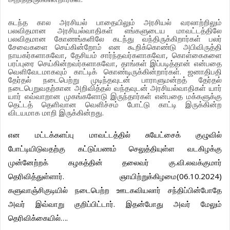
கடந்த
கால
அரசியல்
பாதையிலும்
அரசியல்
வரலாற்றிலும்
பலவிதமான
அரசியல்வாதிகள்
எங்களுடைய
மாவட்டத்திலே
பலவிதமான
கோணங்களிலே
கடந்து
வந்திருக்கிறார்கள்
பலர்
சேவைகளை
செய்கின்றோம்
என
கூறிக்கொண்டு
அபிவிருத்தி
நாயகர்களாகவோ
,
தேசியம்
சார்ந்தவர்களாகவோ
,
கொள்கைகளை
பரப்புரை
செய்கின்றவர்களாகவோ
,
தாங்கள்
இப்படித்தான்
என்பதை
வெளிவேடமாகவும்
காட்டிக்
கொண்டிருக்கின்றார்கள்
.
ஜனாதிபதி
தேர்தல்
நடைபெற்று
முடிந்தவுடன்
பாராளுமன்றத்
தேர்தல்
நடைபெறுவதற்கான
அறிவித்தல்
வந்தவுடன்
அரசியல்வாதிகள்
யார்
யார்
எவ்வாறான
முகங்களோடு
இருந்தார்கள்
என்பதை
மக்களுக்கு
தெட்டத்
தெளிவான
வெளிச்சம்
போட்டு
காட்டி
இருக்கின்ற
விடயமாக
மாறி
இருக்கின்றது
.
என
மட்டக்களப்பு
மாவட்டத்தில்
சுயேட்சைக்
குழுவில்
போட்டியிடுவதற்கு
கட்டுப்பணம்
செலுத்தியுள்ள
வடகிழக்கு
முன்னேற்றக்
கழகத்தின்
தலைவர்
கு
.
வி
.
லவக்குமார்
தெரிவித்துள்ளார்
.
ஞாயிற்றுக்கிழமை
(06.10.2024)
களுவாஞ்சிகுடியில்
நடைபெற்ற
ஊடகவியலார்
சந்திப்பின்போதே
அவர்
இவ்வாறு
குறிப்பிட்டார்
.
இதன்போது
அவர்
மேலும்
தெரிவிக்கையில்
….