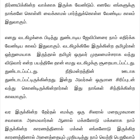
நிர்ணயிக்கின்ற
வாக்காக
இருக்க
வேண்டும்
.
எனவே
எங்களுக்கு
நாங்களே
கொள்ளி
வைக்காமல்
பார்த்துக்கொள்ள
வேண்டிய
காலம்
இதுவாகும்
.
எனது
வடகிழக்கை
பிடித்து
துண்டாடிய
ஜேவிபினரை
நாம்
எதிர்க்க
வேண்டிய
காலம்
இதுவாகும்
.
வடகிழக்கிலே
இருக்கின்ற
தமிழர்கள்
ஒற்றுமையாக
இருந்தால்
தமிழர்
ஒருவர்
முதலமைச்சராக
வந்து
விடுவார்
என்ற
பயத்திலே
தான்
எமது
வடகிழக்கு
சூறையாடப்பட்டது
.
துண்டாடப்பட்டது
.
நீதிமன்றத்தின்
ஊடாக
துண்டாடப்பட்டிருக்கின்றது
.
இன்று
அவர்கள்
ஒருமான
சிரிப்புடன்
வந்து
கொண்டிருக்கின்றார்கள்
இது
நாங்கள்
சிந்திக்கின்ற
காலமாகும்
.
வர
இருக்கின்ற
தேர்தல்
எமக்கு
ஒரு
சிலரால்
மறைமுகமான
சவாலாக
அமைவார்கள்
ஆனால்
மக்களோடு
மக்களாக
நாம்
இருக்கின்ற
காரணத்தினால்
மக்கள்
எங்களோடு
இருக்கிற
காரணத்தினால்
அனைத்தையும்
முறியடித்து
நாம்
வெற்றி
பெறுவோம்