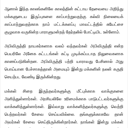
ஆனால்
இந்த
காலங்களிலே
காலத்தின்
கட்டாய
தேவையை
அறிந்து
மக்களுடைய
இருப்புகளை
காப்பாற்றுவதற்கு
கல்வி
நிலையைக்
காப்பாற்றுவதற்காக
நாம்
மட்டக்களப்பு
மாவட்டத்தில்
சுயேட்சை
குழுவாக
வருகின்ற
பாராளுமன்றத்
தேர்தலில்
போட்டியிட
உள்ளோம்
.
அபிவிருத்தி
நாயகர்களாக
வலம்
வந்தவர்கள்
அபிவிருத்தி
என்ற
பெயரிலே
அனேக
கட்டடங்கள்
கட்டி
முடிக்கப்படாத
நிலுவைகளாக
காணப்படுகின்றன
.
அபிவிருத்தி
பற்றி
யாராவது
பேசினால்
அது
பொய்யான
பேச்சாகத்தான்
அமையும்
இன்று
மக்களின்
நலன்
கருதி
செயற்பட
வேண்டி
இருக்கின்றது
.
மக்கள்
சிறை
இருந்தவர்களுக்கு
மீட்புக்காக
வாக்குகளை
அளித்துள்ளார்கள்
.
அரசியலிலே
உரிமைக்காக
பாடுபட்டவர்களுக்கு
வாக்களித்துள்ளார்கள்
.
இவ்வாறு
வாக்களித்தவர்களுக்கு
வெற்றி
பெற்றவர்கள்
சேவை
செய்யவில்லை
.
தங்களுக்காகவே
தான்
அவர்கள்
சேவை
செய்திருக்கின்றார்கள்
.
நாங்கள்
இன்று
மக்கள்