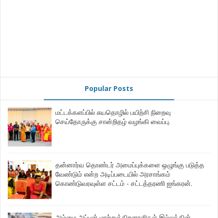
Popular Posts
மட்டக்களப்பில் சுயதொழில் பயிற்சி நிறைவு
செய்தோருக்கு சான்றிதழ் வழங்கி வைப்பு.
தன்னார்வ தொண்டர் அமைப்புக்களை ஒழுங்கு படுத்த
வேண்டும் என்ற அடிப்படையில் அரசாங்கம்
கொண்டுவரவுள்ள சட்டம் - சட்டத்தரணி ஐங்கரன்.
அம்மை அப்பன் மாற்றுத்திறனாளிகள் இல்லத்தின்