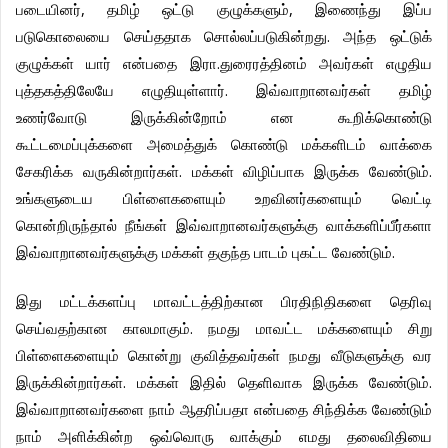
படையினர்
,
தமிழ்
ஒட்டு
குழுக்களும்
,
இணைந்து
இப்ப
படுகொலையை
செய்ததாக
சொல்லப்படுகின்றது
.
அந்த
ஒட்டுக்
குழுக்கள்
யார்
என்பதை
இரா
.
துரைரத்தினம்
அவர்கள்
எழுதிய
புத்தகத்திலேயே
எழுதியுள்ளார்
.
இவ்வாறானவர்கள்
தமிழ்
உணர்வோடு
இருக்கின்றோம்
என
கூறிக்கொண்டு
கூட்டமைப்புக்களை
அமைத்துக்
கொண்டு
மக்களிடம்
வாக்கை
சேகரிக்க
வருகின்றார்கள்
.
மக்கள்
விழிப்பாக
இருக்க
வேண்டும்
.
உங்களுடைய
பிள்ளைகளையும்
உறவினர்களையும்
வெட்டி
கொன்றிருந்தால்
நீங்கள்
இவ்வாறானவர்களுக்கு
வாக்களிப்பீர்களா
இவ்வாறானவர்களுக்கு
மக்கள்
தகுந்த
பாடம்
புகட்ட
வேண்டும்
.
இது
மட்டக்களப்பு
மாவட்டத்திற்கான
பிரதிநிதிகளை
தெரிவு
செய்வதற்கான
காலமாகும்
.
நமது
மாவட்ட
மக்களையும்
சிறு
பிள்ளைகளையும்
கொன்று
குவித்தவர்கள்
நமது
வீடுகளுக்கு
வர
இருக்கின்றார்கள்
.
மக்கள்
இதில்
தெளிவாக
இருக்க
வேண்டும்
.
இவ்வாறானவர்களை
நாம்
ஆதரிப்பதா
என்பதை
சிந்திக்க
வேண்டும்
நாம்
அளிக்கின்ற
ஒவ்வொரு
வாக்கும்
எமது
தலைவிதியை