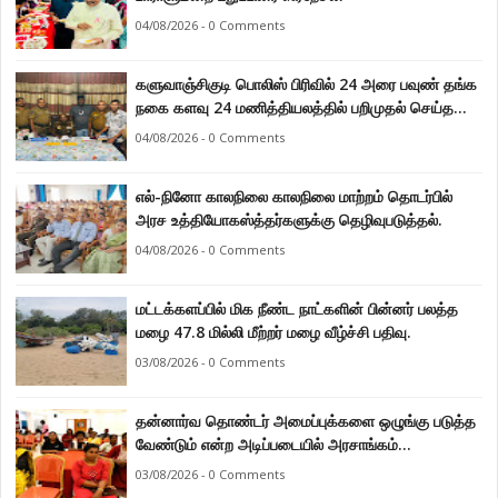
04/08/2026 - 0 Comments
களுவாஞ்சிகுடி பொலிஸ் பிரிவில் 24 அரை பவுண் தங்க
நகை களவு 24 மணித்தியலத்தில் பறிமுதல் செய்த
பொலிசார்.
04/08/2026 - 0 Comments
எல்-நினோ காலநிலை காலநிலை மாற்றம் தொடர்பில்
அரச உத்தியோகஸ்த்தர்களுக்கு தெழிவுபடுத்தல்.
04/08/2026 - 0 Comments
மட்டக்களப்பில் மிக நீண்ட நாட்களின் பின்னர் பலத்த
மழை 47.8 மில்லி மீற்றர் மழை வீழ்ச்சி பதிவு.
03/08/2026 - 0 Comments
தன்னார்வ தொண்டர் அமைப்புக்களை ஒழுங்கு படுத்த
வேண்டும் என்ற அடிப்படையில் அரசாங்கம்
கொண்டுவரவுள்ள சட்டம் - சட்டத்தரணி ஐங்கரன்.
03/08/2026 - 0 Comments