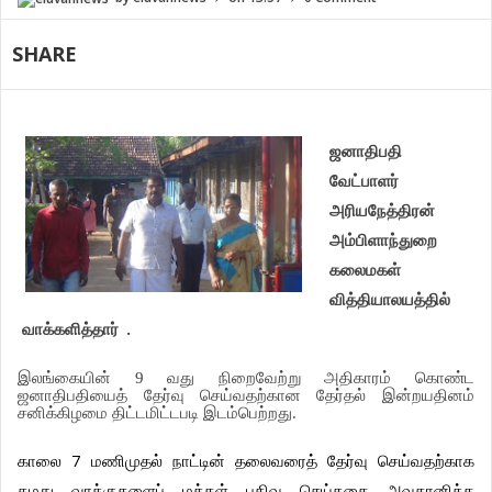
SHARE
ஜனாதிபதி
வேட்பாளர்
அரியநேத்திரன்
அம்பிளாந்துறை
கலைமகள்
வித்தியாலயத்தில்
.
வாக்களித்தார்
இலங்கையின்
9
வது
நிறைவேற்று
அதிகாரம்
கொண்ட
ஜனாதிபதியைத்
தேர்வு
செய்வதற்கான
தேர்தல்
இன்றயதினம்
சனிக்கிழமை
திட்டமிட்டபடி
இடம்பெற்றது
.
7
காலை
மணிமுதல்
நாட்டின்
தலைவரைத்
தேர்வு
செய்வதற்காக
தமது
வாக்குகளைப்
மக்கள்
பதிவு
செய்ததை
அவதானிக்க