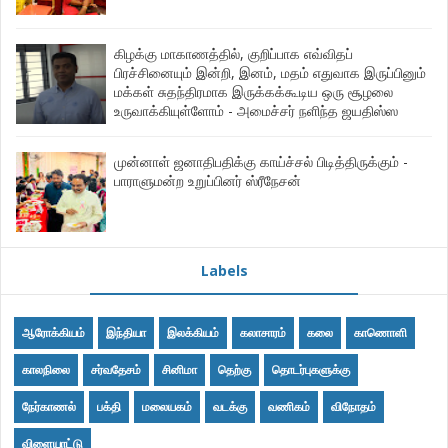
கிழக்கு மாகாணத்தில், குறிப்பாக எவ்விதப்
பிரச்சினையும் இன்றி, இனம், மதம் எதுவாக இருப்பினும்
மக்கள் சுதந்திரமாக இருக்கக்கூடிய ஒரு சூழலை
உருவாக்கியுள்ளோம் - அமைச்சர் நளிந்த ஜயதிஸ்ஸ
முன்னாள் ஜனாதிபதிக்கு காய்ச்சல் பிடித்திருக்கும் -
பாராளுமன்ற உறுப்பினர் ஸ்ரீநேசன்
Labels
ஆரோக்கியம்
இந்தியா
இலக்கியம்
கலாசாரம்
கலை
காணொளி
காலநிலை
சர்வதேசம்
சினிமா
தெற்கு
தொடர்புகளுக்கு
நேர்காணல்
பக்தி
மலையகம்
வடக்கு
வணிகம்
விநோதம்
விளையாட்டு