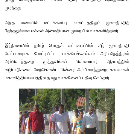
.
முடிந்தது
அந்த
வகையில்
மட்டக்களப்பு
மாவட்டத்திலும்
ஜனாதிபதித்
.
தேர்தலுக்காக
மக்கள்
அமைதியான
முறையில்
வாக்களித்தனர்
இந்நிலையில்
தமிழ்
பொதுக்
கட்டமைப்பின்
கீழ்
ஜனாதிபதி
வேட்பாளராக
போட்டியிட்ட
பாக்கியச்செல்வம்
அரியநேத்திரன்
அம்பிளாந்துறை
முத்துலிங்கப்
பிள்ளையார்
ஆலயத்தின்
வழிபாடுகளை
மேற்கொண்ட
பின்னர்
அம்பிளாந்துறை
கலைமகள்
.
மகாவித்தியாலயத்தில்
தமது
வாக்கினைப்
பதிவு
செய்தார்