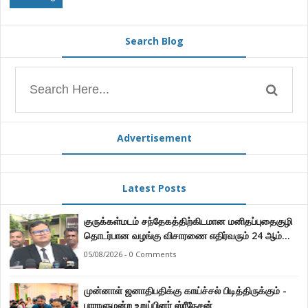
Search Blog
Advertisement
Latest Posts
குருக்கள்மடம் சந்தேகத்திற்கிடமான மனிதப்புதைகுழி
தொடர்பான வழங்கு விசாரணை எதிர்வரும் 24 ஆம்
திகதிக்கு தவணையிடப்பட்டுள்ளது.
05/08/2026 - 0 Comments
முன்னாள் ஜனாதிபதிக்கு காய்ச்சல் பிடித்திருக்கும் -
பாராளுமன்ற உறுப்பினர் ஸ்ரீநேசன்