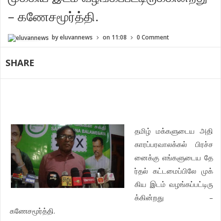
– கணேசமூர்த்தி.
by
eluvannews
on
11:08
0 Comment
SHARE
தமிழ்
மக்களுடைய
அதி
காரப்பரவாலக்கல்
பிரச்ச
னைக்கு
எங்களுடைய
தே
ர்தல்
கட்டமைப்பிலே
முக்
கிய
இடம்
வழங்கப்பட்டிரு
–
க்கின்றது
.
கணேசமூர்த்தி