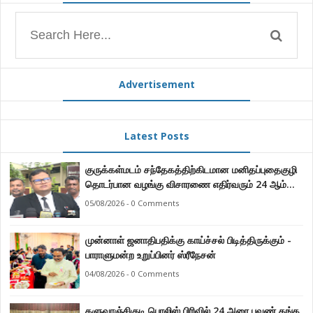
Advertisement
Latest Posts
குருக்கள்மடம் சந்தேகத்திற்கிடமான மனிதப்புதைகுழி
தொடர்பான வழங்கு விசாரணை எதிர்வரும் 24 ஆம்
திகதிக்கு தவணையிடப்பட்டுள்ளது.
05/08/2026 - 0 Comments
முன்னாள் ஜனாதிபதிக்கு காய்ச்சல் பிடித்திருக்கும் -
பாராளுமன்ற உறுப்பினர் ஸ்ரீநேசன்
04/08/2026 - 0 Comments
களுவாஞ்சிகுடி பொலிஸ் பிரிவில் 24 அரை பவுண் தங்க