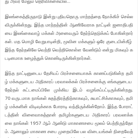
…
து
அவர்
மேலும்
தெரிவிக்கையில்
இலங்கைத்திருநாடு
இன்று
புதியதொரு
மாற்றத்தை
நோக்கிச்
செல்ல
.
விருக்கின்றது
இந்த
மாற்றத்தின்
ஆணிவேராக
நாட்டின்
ஜனாதிபதி
யை
இலங்கைவாழ்
மக்கள்
அனைவரும்
தேர்ந்தெடுக்கப்
போகின்றார்
.
,
கள்
மத
மொழி
வேறுபாடின்றி
மூவின
மக்களும்
ஒரே
குடையின்கீழ்
இந்த
தேர்தலிலே
வெற்றி
வெற்றிகொள்ள
வேண்டும்
என்று
மிகவும்
க
.
டடினமாக
உழைத்துக்
கொண்டிருக்கின்றார்கள்
இந்த
நாட்டினுடைய
தேசியப்
பிரச்சனையாகக்
காணப்படுகின்ற
தமி
ழ்
மக்களுடைய
அதிகாரப்
பரவாலக்கல்
பிரச்சனைக்கு
எங்களுடைய
.
தேர்தல்
கட்டமைப்பிலே
முக்கிய
இடம்
வழங்கப்பட்டிருக்கின்றது
70
,
,
வருடமாக
நாங்கள்
சுதந்திரத்திற்காகவும்
சுயாட்சிக்காகவும்
தமி
.
ழ்
மக்களின்
விடிவுக்காக
போராடி
வந்திருக்கின்றோம்
இந்த
போராட்
டத்தின்
விளைவாகத்தான்
தமிழர்களுடைய
அதிகாரப்
பரவலாக்க
1957
லை
நாங்கள்
ஆம்
ஆண்டு
மாகாணசபை
மூலம்
பெற்றிருந்தோ
.
ம்
ஆனாலும்
மாகாண
சபை
முறையிலே
பல
விடையங்கள்
நிறைவேற்