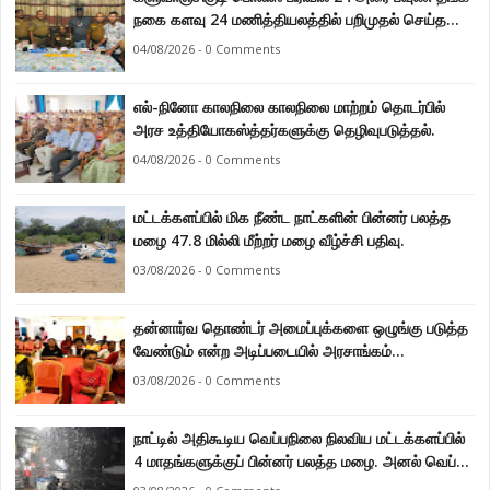
நகை களவு 24 மணித்தியலத்தில் பறிமுதல் செய்த
பொலிசார்.
04/08/2026 - 0 Comments
எல்-நினோ காலநிலை காலநிலை மாற்றம் தொடர்பில்
அரச உத்தியோகஸ்த்தர்களுக்கு தெழிவுபடுத்தல்.
04/08/2026 - 0 Comments
மட்டக்களப்பில் மிக நீண்ட நாட்களின் பின்னர் பலத்த
மழை 47.8 மில்லி மீற்றர் மழை வீழ்ச்சி பதிவு.
03/08/2026 - 0 Comments
தன்னார்வ தொண்டர் அமைப்புக்களை ஒழுங்கு படுத்த
வேண்டும் என்ற அடிப்படையில் அரசாங்கம்
கொண்டுவரவுள்ள சட்டம் - சட்டத்தரணி ஐங்கரன்.
03/08/2026 - 0 Comments
நாட்டில் அதிகூடிய வெப்பநிலை நிலவிய மட்டக்களப்பில்
4 மாதங்களுக்குப் பின்னர் பலத்த மழை. அனல் வெப்பக்
காலநிலை தணிந்தது.