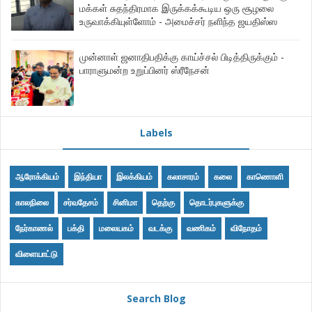
மக்கள் சுதந்திரமாக இருக்கக்கூடிய ஒரு சூழலை
உருவாக்கியுள்ளோம் - அமைச்சர் நளிந்த ஜயதிஸ்ஸ
முன்னாள் ஜனாதிபதிக்கு காய்ச்சல் பிடித்திருக்கும் -
பாராளுமன்ற உறுப்பினர் ஸ்ரீநேசன்
Labels
ஆரோக்கியம்
இந்தியா
இலக்கியம்
கலாசாரம்
கலை
காணொளி
காலநிலை
சர்வதேசம்
சினிமா
தெற்கு
தொடர்புகளுக்கு
நேர்காணல்
பக்தி
மலையகம்
வடக்கு
வணிகம்
விநோதம்
விளையாட்டு
Search Blog