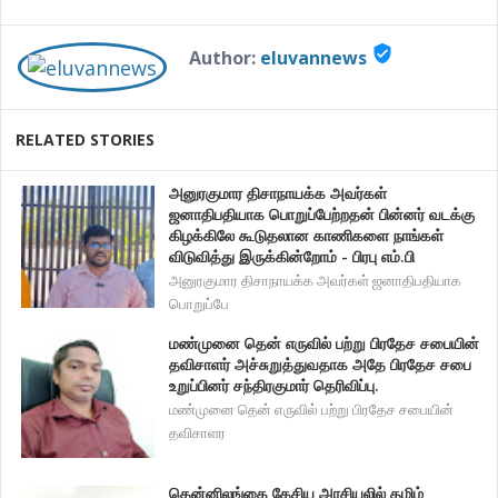
verified_user
Author:
eluvannews
RELATED STORIES
அனுரகுமார திசாநாயக்க அவர்கள்
ஜனாதிபதியாக பொறுப்பேற்றதன் பின்னர் வடக்கு
கிழக்கிலே கூடுதலான காணிகளை நாங்கள்
விடுவித்து இருக்கின்றோம் - பிரபு எம்.பி
அனுரகுமார திசாநாயக்க அவர்கள் ஜனாதிபதியாக
பொறுப்பே
மண்முனை தென் எருவில் பற்று பிரதேச சபையின்
தவிசாளர் அச்சுறுத்துவதாக அதே பிரதேச சபை
உறுப்பினர் சந்திரகுமார் தெரிவிப்பு.
மண்முனை தென் எருவில் பற்று பிரதேச சபையின்
தவிசாளர
தென்னிலங்கை தேசிய அரசியலில் தமிழ்