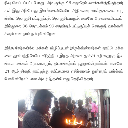
96
ரிவு
செய்யப்பட்டபோது
அவருக்கு
சதவீதம்
வாக்களித்திருந்தார்
கள்
இது
அப்போது
இலங்கைளிலேயே
அதிகளவு
வாக்குக்களை
வழ
.
ங்கிய
தொகுதி
பட்டிருப்புத்
தொகுதியாகும்
எனவே
அதனைவிடவும்
98
99
இம்முறை
தொடக்கம்
சதவிதம்
பட்டிருப்புத்
தொகுதி
வாக்களி
.
க்கும்
என
நாம்
நம்புகின்றேன்
இந்த
தேர்தலிலே
மக்கள்
விழிப்புடன்
இருக்கின்றார்கள்
நாட்டு
மக்க
ளை
துன்பத்திலேயே
வீழ்த்திய
இந்த
அரசை
தூக்கி
எறிவதற்கு
இல
,
.
ங்கை
மக்கள்
அனைவரும்
திடசங்கற்பம்
பூணுகின்றார்கள்
எனவே
21
ஆம்
திகதி
நாட்டிற்கு
சுபீட்சமான
எதிர்காலம்
ஒன்றைப்
பார்க்கப்
.
.
போகின்றோம்
என
அவர்
இதன்போது
தெரிவித்தார்