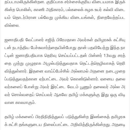
.
றப்படாமலிருக்கின்றன
குறிப்பாக
சர்ச்சைக்குரிய
விடையமாக
இருக்
,
,
கின்ற
பொலிஸ்
காணி
அதிகாரம்
பல்கலைக்
கழக
உயர்
கல்வி
விடை
,
யம்
தொடர்பிரான
பல்வேறு
முக்கிய
விடையங்கள்
நிறைவேற்றப்பட
.
வில்லை
ஜனாதிபதி
வேட்பாளர்
சஜித்
பிரேமதாஸ
அவர்கள்
தமிழரசுக்
கட்சியு
டன்
நடாத்திய
பேச்சுவார்த்தையின்போது
தான்
பதவியேற்று
இந்த
நா
13
ட்டின்
ஜனாதிபதியாக
தெரிவு
செய்யப்பட்டதன்
பின்னர்
வது
சரத்
தை
முற்று
முழுதாக
அமுல்படுத்துவதாக
தெட்டத்தெழிவாகத்
தெரி
.
வித்துள்ளார்
இதனை
வாய்ப்பேச்சில்
அல்லாமல்
அதனை
நடைமுறை
.
ப்படுத்துவதற்கான
ஏற்பாட்டை
அவர்
கொண்டுள்ளார்
ஏனைய
தலை
வர்களைப்
போன்று
அவர்
இரட்டை
வேடம்
பூணும்
தலைவர்
அல்ல
அ
வர்
சொல்வதைப்
செய்பவர்
ஆகவே
தமிழ்
மக்களுக்கு
இது
ஒரு
விடி
.
வான
காலமாகும்
தமிழ்
மக்களைப்
பிரதிநிதித்துவப்
படுத்துகின்ற
இலங்கைத்
தமிழரசு
.
க்
கட்சி
தங்களுடைய
நிலைப்பாட்டை
அறிவித்திருக்கின்றது
அதனடி