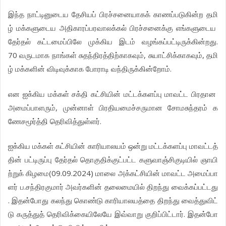
இந்த
நாட்டினுடைய
தேசியப்
பிரச்சனையாகக்
காணப்படுகின்ற
தமி
ழ்
மக்களுடைய
அதிகாரப்பரவாலக்கல்
பிரச்சனைக்கு
எங்களுடைய
தேர்தல்
கட்டமைப்பிலே
முக்கிய
இடம்
வழங்கப்பட்டிருக்கின்றது
.
70
வருடமாக
நாங்கள்
சுதந்திரத்திற்காகவும்
,
சுயாட்சிக்காகவும்
,
தமி
ழ்
மக்களின்
விடிவுக்காக
போராடி
வந்திருக்கின்றோம்
.
என
ஐக்கிய
மக்கள்
சக்தி
கட்சியின்
மட்டக்களப்பு
மாவட்ட
பிரதான
,
அமைப்பாளரும்
முன்னாள்
பிரதியமைச்சருமான
சோமசுந்தரம்
க
.
ணேசமூர்த்தி
தெரிவித்துள்ளர்
ஐக்கிய
மக்கள்
கட்சியின்
காரியாலயம்
ஒன்று
மட்டக்களப்பு
மாவட்டத்
தின்
பட்டிருப்பு
தேர்தல்
தொகுதிக்குட்பட்ட
களுவாஞ்சிகுடியில்
ஞாயி
(09.09.2024)
ற்றுக்
கிழமை
மாலை
அக்கட்சியின்
மாவட்ட
அமைப்பா
.
ளர்
ப
சந்திரகுமார்
அவர்களின்
தலைமையில்
திறந்து
வைக்கப்பட்டது
.
இதன்போது
கலந்து
கொண்டு
காரியாலயத்தை
திறந்து
வைத்துவிட்
.
டு
கருத்துத்
தெரிவிக்கையிலேயே
இவ்வாறு
குறிப்பிட்டார்
இதன்போ