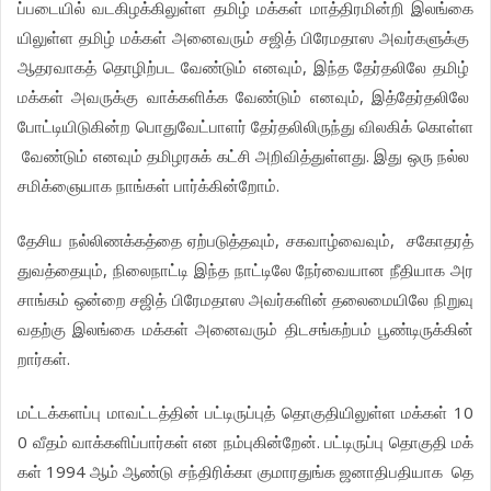
ப்படையில்
வடகிழக்கிலுள்ள
தமிழ்
மக்கள்
மாத்திரமின்றி
இலங்கை
யிலுள்ள
தமிழ்
மக்கள்
அனைவரும்
சஜித்
பிரேமதாஸ
அவர்களுக்கு
,
ஆதரவாகத்
தொழிற்பட
வேண்டும்
எனவும்
இந்த
தேர்தலிலே
தமிழ்
,
மக்கள்
அவருக்கு
வாக்களிக்க
வேண்டும்
எனவும்
இத்தேர்தலிலே
போட்டியிடுகின்ற
பொதுவேட்பாளர்
தேர்தலிலிருந்து
விலகிக்
கொள்ள
.
வேண்டும்
எனவும்
தமிழரசுக்
கட்சி
அறிவித்துள்ளது
இது
ஒரு
நல்ல
.
சமிக்ஞையாக
நாங்கள்
பார்க்கின்றோம்
,
,
தேசிய
நல்லிணக்கத்தை
ஏற்படுத்தவும்
சகவாழ்வைவும்
சகோதரத்
,
துவத்தையும்
நிலைநாட்டி
இந்த
நாட்டிலே
நேர்வையான
நீதியாக
அர
சாங்கம்
ஒன்றை
சஜித்
பிரேமதாஸ
அவர்களின்
தலைமையிலே
நிறுவு
வதற்கு
இலங்கை
மக்கள்
அனைவரும்
திடசங்கற்பம்
பூண்டிருக்கின்
.
றார்கள்
10
மட்டக்களப்பு
மாவட்டத்தின்
பட்டிருப்புத்
தொகுதியிலுள்ள
மக்கள்
0
.
வீதம்
வாக்களிப்பார்கள்
என
நம்புகின்றேன்
பட்டிருப்பு
தொகுதி
மக்
1994
கள்
ஆம்
ஆண்டு
சந்திரிக்கா
குமாரதுங்க
ஜனாதிபதியாக
தெ