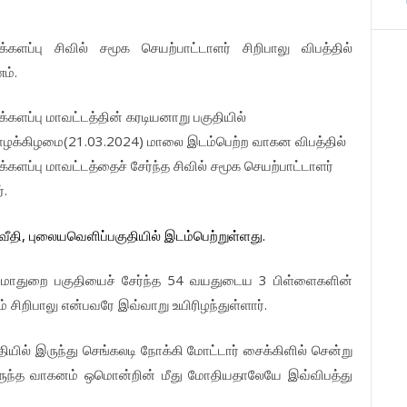
க்களப்பு
சிவில்
சமூக
செயற்பாட்டாளர்
சிறிபாலு
விபத்தில்
.
ம்
க்களப்பு
மாவட்டத்தின்
கரடியனாறு
பகுதியில்
(21.03.2024)
ாழக்கிழமை
மாலை
இடம்பெற்ற
வாகன
விபத்தில்
க்களப்பு
மாவட்டத்தைச்
சேர்ந்த
சிவில்
சமூக
செயற்பாட்டாளர்
.
்
,
.
ீதி
புலையவெளிப்பகுதியில்
இடம்பெற்றுள்ளது
54
3
மாதுறை
பகுதியைச்
சேர்ந்த
வயதுடைய
பிள்ளைகளின்
.
ம்
சிறிபாலு
என்பவரே
இவ்வாறு
உயிரிழந்துள்ளார்
தியில்
இருந்து
செங்கலடி
நோக்கி
மோட்டார்
சைக்கிளில்
சென்று
ருந்த
வாகனம்
ஒமொன்றின்
மீது
மோதியதாலேயே
இவ்விபத்து