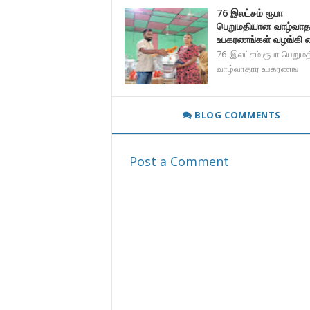
76 இலட்சம் ரூபா
பெறுமதியான வாழ்வாத
உபகரணங்கள் வழங்கி வை
76 இலட்சம் ரூபா பெறும
வாழ்வாதார உபகரணங
BLOG COMMENTS
Post a Comment