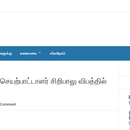
keyboard_arrow_down
களுக்கு
ஏனையவை
சர்வதேசம்
 செயற்பாட்டாளர் சிறிபாலு விபத்தில்
 Comment