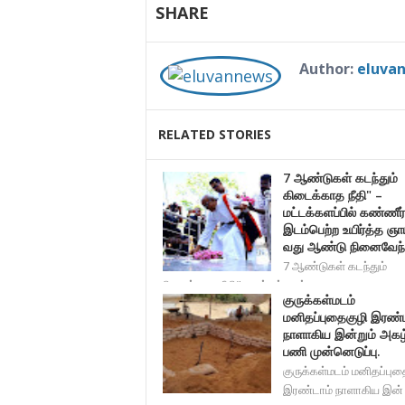
SHARE
Author:
eluva
RELATED STORIES
7 ஆண்டுகள் கடந்தும்
கிடைக்காத நீதி" –
மட்டக்களப்பில் கண்ணீர
இடம்பெற்ற உயிர்த்த ஞா
வது ஆண்டு நினைவேந்
7 ஆண்டுகள் கடந்தும்
கிடைக்காத நீதி" – மட்டக்களப்ப
குருக்கள்மடம்
மனிதப்புதைகுழி இரண்ட
நாளாகிய இன்றும் அகழ்
பணி முன்னெடுப்பு.
குருக்கள்மடம் மனிதப்புத
இரண்டாம் நாளாகிய இன்