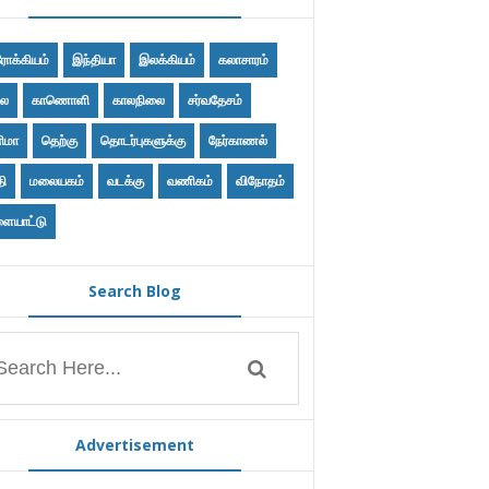
ோக்கியம்
இந்தியா
இலக்கியம்
கலாசாரம்
ை
காணொளி
காலநிலை
சர்வதேசம்
ிமா
தெற்கு
தொடர்புகளுக்கு
நேர்காணல்
தி
மலையகம்
வடக்கு
வணிகம்
விநோதம்
ையாட்டு
Search Blog
Advertisement