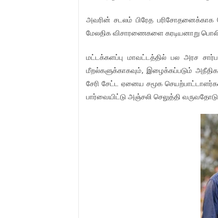
அவரின்
சடலம்
பிரேத
பரிசோதனைக்காக
மேலதிக
விசாரணைகளை
கரடியனாறு
பொலி
மட்டக்களப்பு
மாவட்டத்தில்
பல
அரச
சார்ப
,
மீறல்களுக்காகவும்
இழைக்கப்படும்
அநீதிக
சேரி
சேட்ட
ஏனைய
சமூக
செயற்பாட்டாளர்க
பார்வையிட்டு
அஞ்சலி
செலுத்தி
வருவதோடு