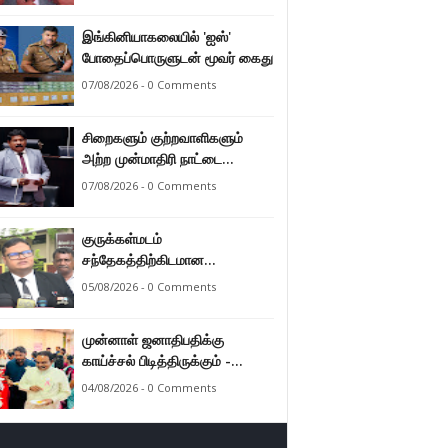
இராமலிங்கம் சந்திரசேகர்
இங்கினியாகலையில் 'ஐஸ்'
போதைப்பொருளுடன் மூவர் கைது
07/08/2026 - 0 Comments
சிறைகளும் குற்றவாளிகளும்
அற்ற முன்மாதிரி நாட்டை
உருவாக்குவதே அரசாங்கத்தின்
07/08/2026 - 0 Comments
இலக்கு – அமைச்சர்
இராமலிங்கம் சந்திரசேகர்
குருக்கள்மடம்
சந்தேகத்திற்கிடமான
மனிதப்புதைகுழி தொடர்பான
05/08/2026 - 0 Comments
வழங்கு விசாரணை எதிர்வரும் 24
ஆம் திகதிக்கு
முன்னாள் ஜனாதிபதிக்கு
தவணையிடப்பட்டுள்ளது.
காய்ச்சல் பிடித்திருக்கும் -
பாராளுமன்ற உறுப்பினர் ஸ்ரீநேசன்
04/08/2026 - 0 Comments