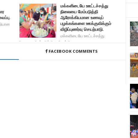
மக்களிடையே ஊட்டச்சத்து
ார
நிலையை மேம்படுத்தி
ப்பு.
ஆரோக்கியமான உணவுப்
பழக்கங்களை ஊக்குவிக்கும்
தியான
விழிப்புணர்வு செயற்பாடு.
மக்களிடையே ஊட்டச்சத்து
நிலையை மேம்படுத்தி ஆரோக்கி
FACEBOOK COMMENTS