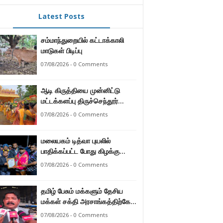
Latest Posts
சம்மாந்துறையில் கட்டாக்காலி
மாடுகள் பிடிப்பு
07/08/2026 - 0 Comments
ஆடி கிருத்தியை முன்னிட்டு
மட்டக்களப்பு திருச்செந்தூர்
முருகன் ஆலயத்தில் இடம்பெற்ற
07/08/2026 - 0 Comments
பால்குட பவனி 1008 சங்கா
ஆபிஷேக நிகழ்வு.
மலையகம் டித்வா புயலில்
பாதிக்கப்பட்ட போது கிழக்கு
மாகாண மக்கள் நீட்டிய
07/08/2026 - 0 Comments
நேசக்கரத்தை மலையக மக்கள்
ஒருபோதும் மறக்கமாட்டார்கள் :
தமிழ் பேசும் மக்களும் தேசிய
நுவரெலியா மாநகர சபை பிரதி
மக்கள் சக்தி அரசாங்கத்திற்கே
முதல்வர் எஸ். யோகராஜா
ஆணையளித்துள்ளனர் –
07/08/2026 - 0 Comments
கடற்றொழில் அமைச்சர்