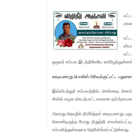
மட்ட
மரண
மட்ட
விய
மட்ட
ஒருவர்
சம்பவ
இடத்திலேயே
உயிரிழந்துள்ளார
கரடியனாறு
பொலிஸ்
பிரிவுக்குட்பட்ட
பதுளைவ
,
இவ்விபத்துச்
சம்பவத்தில்
செங்கலடி
கொம்
சிவில்
சமூக
செயற்பாட்டாளரான
தம்பிநாயக
அவரது
தொழில்
நிமிர்த்தம்
கரடியனாறு
பகு
கொண்டிருந்த
போது
நிறுத்தி
வைக்கப்பட்டி
.
சம்பவித்துள்ளதாக
தெரிவிக்கப்பட்டுள்ளது