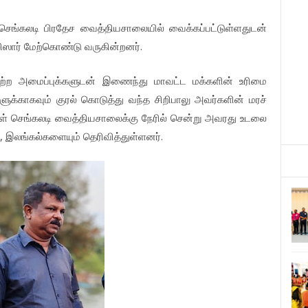
செங்கலடி
பிரதேச
வைத்தியசாலையில்
வைக்கப்பட்டுள்ளதுடன்
.
ஸார்
மேற்கொண்டு
வருகின்றனர்
ற்ற
அமைப்புக்களுடன்
இணைந்து
மாவட்ட
மக்களின்
உரிமை
ளுக்காகவும்
குரல்
கொடுத்து
வந்த
சிறிபாலு
அவர்களின்
மரச்
ள்
செங்கலடி
வைத்தியசாலைக்கு
நேரில்
சென்று
அவரது
உடலை
,
.
இலங்கல்களையும்
தெரிவித்துள்ளனர்