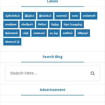
Labels
ஆரோக்கியம்
இந்தியா
இலக்கியம்
கலாசாரம்
கலை
காணொளி
காலநிலை
சர்வதேசம்
சினிமா
தெற்கு
தொடர்புகளுக்கு
நேர்காணல்
பக்தி
மலையகம்
வடக்கு
வணிகம்
விநோதம்
விளையாட்டு
Search Blog
Advertisement