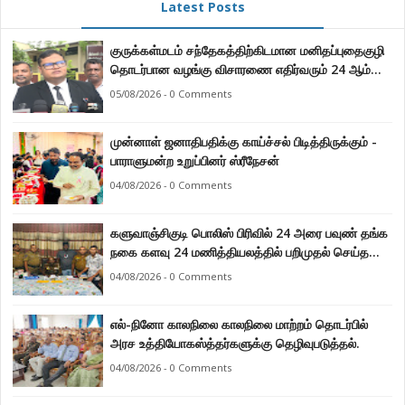
Latest Posts
குருக்கள்மடம் சந்தேகத்திற்கிடமான மனிதப்புதைகுழி
தொடர்பான வழங்கு விசாரணை எதிர்வரும் 24 ஆம்
திகதிக்கு தவணையிடப்பட்டுள்ளது.
05/08/2026 - 0 Comments
முன்னாள் ஜனாதிபதிக்கு காய்ச்சல் பிடித்திருக்கும் -
பாராளுமன்ற உறுப்பினர் ஸ்ரீநேசன்
04/08/2026 - 0 Comments
களுவாஞ்சிகுடி பொலிஸ் பிரிவில் 24 அரை பவுண் தங்க
நகை களவு 24 மணித்தியலத்தில் பறிமுதல் செய்த
பொலிசார்.
04/08/2026 - 0 Comments
எல்-நினோ காலநிலை காலநிலை மாற்றம் தொடர்பில்
அரச உத்தியோகஸ்த்தர்களுக்கு தெழிவுபடுத்தல்.
04/08/2026 - 0 Comments