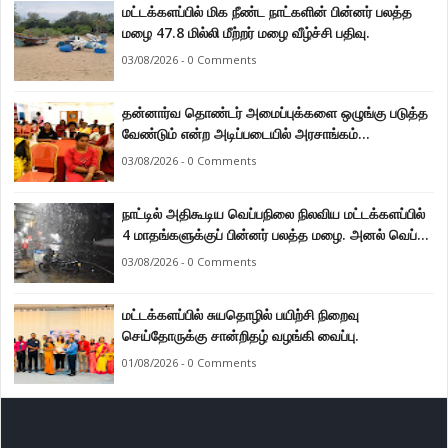
மட்டக்களப்பில் மிக நீண்ட நாட்களின் பின்னர் பலத்த
மழை 47.8 மில்லி மீற்றர் மழை வீழ்ச்சி பதிவு.
03/08/2026 - 0 Comments
தன்னார்வ தொண்டர் அமைப்புக்களை ஒழுங்கு படுத்த
வேண்டும் என்ற அடிப்படையில் அரசாங்கம்
கொண்டுவரவுள்ள சட்டம் - சட்டத்தரணி ஐங்கரன்.
03/08/2026 - 0 Comments
நாட்டில் அதிகூடிய வெப்பநிலை நிலவிய மட்டக்களப்பில்
4 மாதங்களுக்குப் பின்னர் பலத்த மழை. அனல் வெப்பக்
காலநிலை தணிந்தது.
03/08/2026 - 0 Comments
மட்டக்களப்பில் சுயதொழில் பயிற்சி நிறைவு
செய்தோருக்கு சான்றிதழ் வழங்கி வைப்பு.
01/08/2026 - 0 Comments