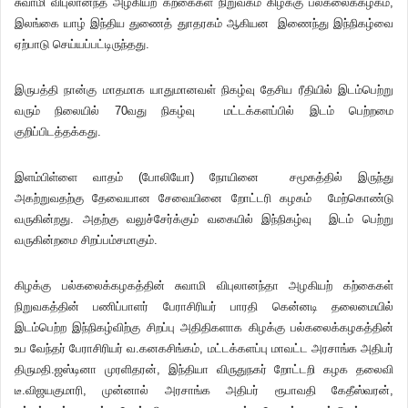
சுவாமி விபுலானந்த அழகியற் கற்கைகள் நிறுவகம் கிழக்கு பல்கலைக்கழகம்,
இலங்கை யாழ் இந்திய துணைத் துாதரகம் ஆகியன இணைந்து இந்நிகழ்வை
ஏற்பாடு செய்யப்பட்டிருந்தது.
இருபத்தி நான்கு மாதமாக யாதுமானவள் நிகழ்வு தேசிய ரீதியில் இடம்பெற்று
வரும் நிலையில் 70வது நிகழ்வு மட்டக்களப்பில் இடம் பெற்றமை
குறிப்பிடத்தக்கது.
இளம்பிள்ளை வாதம் (போலியோ) நோயினை சமூகத்தில் இருந்து
அகற்றுவதற்கு தேவையான சேவையினை றோட்டரி கழகம் மேற்கொண்டு
வருகின்றது. அதற்கு வலுச்சேர்க்கும் வகையில் இந்நிகழ்வு இடம் பெற்று
வருகின்றமை சிறப்பம்சமாகும்.
கிழக்கு பல்கலைக்கழகத்தின் சுவாமி விபுலானந்தா அழகியற் கற்கைகள்
நிறுவகத்தின் பணிப்பாளர் பேராசிரியர் பாரதி கென்னடி தலைமையில்
இடம்பெற்ற இந்நிகழ்விற்கு சிறப்பு அதிதிகளாக கிழக்கு பல்கலைக்கழகத்தின்
உப வேந்தர் பேராசிரியர் வ.கனகசிங்கம், மட்டக்களப்பு மாவட்ட அரசாங்க அதிபர்
திருமதி.ஜஸ்டினா முரளிதரன், இந்தியா விருதுநகர் றோட்டறி கழக தலைவி
டீ.விஜயகுமாரி, முன்னால் அரசாங்க அதிபர் ரூபாவதி கேதீஸ்வரன்,