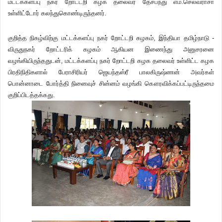
மட்டக்களப்பு நகர் றோட்டறி கழக தலைவர் தேசபந்து எம்.செல்வராசா
உள்ளிட்டோர் கலந்துகொண்டிருந்தனர்.
குறித்த நிகழ்விற்கு மட்டக்களப்பு நகர் றோட்டறி கழகம், இந்தியா தமிழ்நாடு -
விருதுநகர் றோட்டரிக் கழகம் ஆகியன இணைந்து அனுசரனை
வழங்கியிருந்ததுடன், மட்டக்களப்பு நகர் றோட்டறி கழக தலைவர் உள்ளிட்ட கழக
பிரதிநிதிகளால் பேராசிரியர் ஜெயந்தஸ்ரீ பாலகிருஷ்ணன் அவர்கள்
பொன்னாடை போர்த்தி நினைவுச் சின்னம் வழங்கி கௌரவிக்கப்பட்டிருந்தமை
குறிப்பிடத்தக்கது.