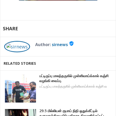
SHARE
verified_user
Author:
sirnews
RELATED STORIES
பட்டிருப்பு பாலத்தருகில் முள்ளிவாய்க்கால் கஞ்சி
வழங்கி வைப்பு.
பட்டிருப்பு பாலத்தருகில் முள்ளிவாய்க்கால் கஞ்சி வ
29.5 மில்லியன் ரூபாய் நிதி ஒதுக்கீட்டில்
களுவாஞ்சிகுடியில் புதிதாக நிருமனிக்கப்பட்ட