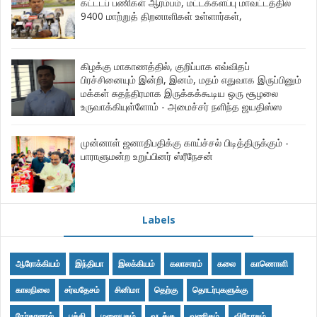
கட்டடப் பணிகள் ஆரம்பம், மட்டக்களப்பு மாவட்டத்தில்
9400 மாற்றுத் திறனாளிகள் உள்ளார்கள்,
கிழக்கு மாகாணத்தில், குறிப்பாக எவ்விதப்
பிரச்சினையும் இன்றி, இனம், மதம் எதுவாக இருப்பினும்
மக்கள் சுதந்திரமாக இருக்கக்கூடிய ஒரு சூழலை
உருவாக்கியுள்ளோம் - அமைச்சர் நளிந்த ஜயதிஸ்ஸ
முன்னாள் ஜனாதிபதிக்கு காய்ச்சல் பிடித்திருக்கும் -
பாராளுமன்ற உறுப்பினர் ஸ்ரீநேசன்
Labels
ஆரோக்கியம்
இந்தியா
இலக்கியம்
கலாசாரம்
கலை
காணொளி
காலநிலை
சர்வதேசம்
சினிமா
தெற்கு
தொடர்புகளுக்கு
நேர்காணல்
பக்தி
மலையகம்
வடக்கு
வணிகம்
விநோதம்