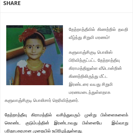
SHARE
தேற்றாத்தீவில்
கிணற்றில்
தவறி
!
வீழ்ந்து
சிறுமி
மரணம்
களுவாஞ்சிகுடி
பொலிஸ்
பிரிவிற்குட்பட்ட
தேற்றாத்தீவு
கிராமத்திலுள்ள
வீடொன்றின்
கிணற்றிலிருந்து
மீட்ட
இரண்டரை
வயது
சிறுமி
மரணமடைந்துள்ளதாக
.
களுவாஞ்சிகுடி
பொலிசார்
தெரிவித்தனர்
தேற்றாத்தீவு
கிராமத்தில்
வசித்துவரும்
முன்று
பிள்ளைகளைக்
கொண்ட
குடும்பத்தின்
இரண்டாவது
பிள்ளையே
இவ்வாறு
.
பரிதாபகரமான
முறையில்
உயிரிழந்துள்ளது