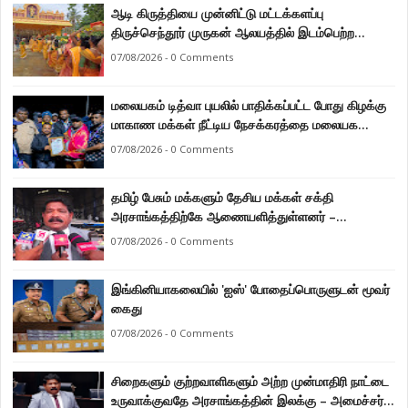
ஆடி கிருத்தியை முன்னிட்டு மட்டக்களப்பு
திருச்செந்தூர் முருகன் ஆலயத்தில் இடம்பெற்ற
பால்குட பவனி 1008 சங்கா ஆபிஷேக நிகழ்வு.
07/08/2026 - 0 Comments
மலையகம் டித்வா புயலில் பாதிக்கப்பட்ட போது கிழக்கு
மாகாண மக்கள் நீட்டிய நேசக்கரத்தை மலையக
மக்கள் ஒருபோதும் மறக்கமாட்டார்கள் : நுவரெலியா
07/08/2026 - 0 Comments
மாநகர சபை பிரதி முதல்வர் எஸ். யோகராஜா
தமிழ் பேசும் மக்களும் தேசிய மக்கள் சக்தி
அரசாங்கத்திற்கே ஆணையளித்துள்ளனர் –
கடற்றொழில் அமைச்சர் இராமலிங்கம் சந்திரசேகர்
07/08/2026 - 0 Comments
இங்கினியாகலையில் 'ஐஸ்' போதைப்பொருளுடன் மூவர்
கைது
07/08/2026 - 0 Comments
சிறைகளும் குற்றவாளிகளும் அற்ற முன்மாதிரி நாட்டை
உருவாக்குவதே அரசாங்கத்தின் இலக்கு – அமைச்சர்