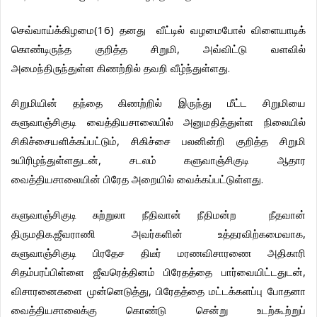
(16)
செவ்வாய்க்கிழமை
தனது
வீட்டில்
வழமைபோல்
விளையாடிக்
,
கொண்டிருந்த
குறித்த
சிறுமி
அவ்விட்டு
வளவில்
.
அமைந்திருந்துள்ள
கிணற்றில்
தவறி
வீழ்ந்துள்ளது
சிறுமியின்
தந்தை
கிணற்றில்
இருந்து
மீட்ட
சிறுமியை
களுவாஞ்சிகுடி
வைத்தியசாலையில்
அனுமதித்துள்ள
நிலையில்
,
சிகிச்சையளிக்கப்பட்டும்
சிகிச்சை
பலனின்றி
குறித்த
சிறுமி
,
உயிரிழந்துள்ளதுடன்
சடலம்
களுவாஞ்சிகுடி
ஆதார
.
வைத்தியசாலையின்
பிரேத
அறையில்
வைக்கப்பட்டுள்ளது
களுவாஞ்சிகுடி
சுற்றுலா
நீதிவான்
நீதிமன்ற
நீதவான்
.
,
திருமதிக
ஜீவராணி
அவர்களின்
உத்தரவிற்கமைவாக
களுவாஞ்சிகுடி
பிரதேச
திடீர்
மரணவிசாரணை
அதிகாரி
,
சிதம்பரப்பிள்ளை
ஜீவரெத்தினம்
பிரேதத்தை
பார்வையிட்டதுடன்
,
விசாரனைகளை
முன்னெடுத்து
பிரேதத்தை
மட்டக்களப்பு
போதனா
வைத்தியசாலைக்கு
கொண்டு
சென்று
உடற்கூற்றுப்