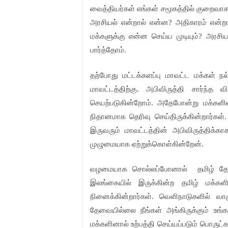
வைத்தியர்கள்
எங்கள்
சமூகத்தில்
குறைவாக
அரசியல்
என்றால்
என்ன
அதிகாரம்
என்றா
?
மக்களுக்கு
என்ன
செய்ய
முடியும்
அரசிய
?
பார்த்தோம்
.
தற்போது
மட்டக்களப்பு
மாவட்ட
மக்கள்
நல
மாவட்டத்திற்கு
அபிவிருத்தி
சார்ந்த
வி
.
செயற்படுகின்றோம்
அதேபோன்று
மக்களி
.
நிதானமாக
தெரிவு
செய்திருக்கின்றார்கள்
இருவரும்
மாவட்டத்தின்
அபிவிருத்திக்கா
முழுமையாக
ஏற்றுக்கொள்கின்றேன்
.
வழமையாக
சொல்லப்போனால்
தமிழ்
தே
இலங்கையில்
இருக்கின்ற
தமிழ்
மக்களி
நினைக்கின்றார்கள்
வெளிநாடுகளில்
வாழ
.
தேவையில்லை
நீங்கள்
அங்கிருக்கும்
உங்
மக்களினால்
உற்பத்தி
செய்யப்படும்
பொருட்