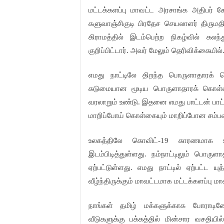
மட்டக்களப்பு
மாவட்ட
அரசாங்க
அதிபர்
க
களுவாஞ்சிகுடி
பிரதேச
செயலாளர்
திருமத
கிராமத்தில்
இடம்பெற்ற
நிகழ்வில்
கலந்
குறிப்பிட்டார்
அவர்
மேலும்
தெரிவிக்கையில்
.
எமது
நாட்டிலே
திறந்த
பொருளாதாரக்
கடுமையான
மூடிய
பொருளாதாரக்
கொள்
வரலாறும்
உண்டு
இதனை
எமது
பாட்டன்
பாட்
.
மாறிப்போய்
கொள்கையும்
மாறிப்போன
சம்ப
உலகத்திலே
கொவிட்
காரணமாக
-19
இடம்பிடித்துள்ளது
நம்நாட்டிலும்
பொருளா
.
ஏற்பட்டுள்ளது
எமது
நாட்டில்
ஏற்பட்ட
யுத
.
வீழ்ந்திருக்கும்
மாவட்டமாக
மட்டக்களப்பு
மா
நாங்கள்
தமிழ்
மக்களுக்காக
போராடின
வீடுகளுக்கு
பக்கத்தில்
மின்சார
வசதியில