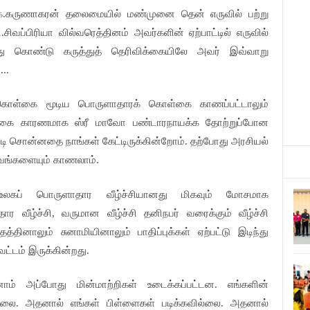
ே
கருணாகரன்
தலைமையில்
மண்முனை
தென்
எருவில்
பற்று
.
ி
சிவப்பிரியா
வில்வரெத்தினம்
அவர்களின்
ஏற்பாட்டில்
எருவில்
.
து
கொண்டு
கருத்துத்
தெரிவிக்கையிலே
அவர்
இவ்வாறு
....
கொள்கை
மூடிய
பொருளாதாரக்
கொள்கை
காணப்பட்டாலும்
கை
காரணமாக
ஸ்ரீ
மாவோ
பண்டாரநாயக்க
தோற்றுப்போன
டி
சொன்னதை
நாங்கள்
கேட்டிருக்கின்றோம்
தற்போது
அரசியல்
.
வங்களையும்
காணலாம்
.
உலகப்
பொருளாதார
வீழ்ச்சியானது
மிகவும்
மோசமாக
தார
வீழ்ச்சி
வருமான
வீழ்ச்சி
தனிநபர்
வரைக்கும்
வீழ்ச்சி
,
்தத்தினாலும்
சுனாமியினாலும்
பாதிப்புக்கள்
ஏற்பட்டு
இடிந்து
வட்டம்
இருக்கின்றது
.
ோம்
அப்போது
மின்மாற்றிகள்
உடைக்கப்பட்டன
எங்களின்
.
்லை
அதனால்
எங்கள்
பிள்ளைகள்
படிக்கவில்லை
அதனால்
.
.