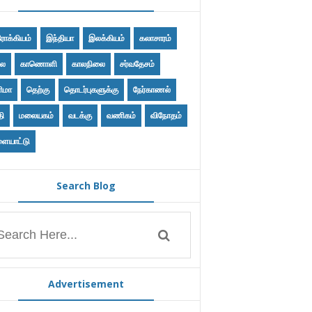
ோக்கியம்
இந்தியா
இலக்கியம்
கலாசாரம்
ை
காணொளி
காலநிலை
சர்வதேசம்
ிமா
தெற்கு
தொடர்புகளுக்கு
நேர்காணல்
தி
மலையகம்
வடக்கு
வணிகம்
விநோதம்
ையாட்டு
Search Blog
Advertisement