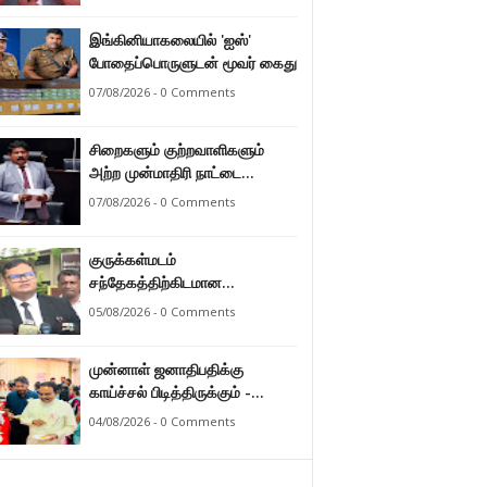
இராமலிங்கம் சந்திரசேகர்
இங்கினியாகலையில் 'ஐஸ்'
போதைப்பொருளுடன் மூவர் கைது
07/08/2026 - 0 Comments
சிறைகளும் குற்றவாளிகளும்
அற்ற முன்மாதிரி நாட்டை
உருவாக்குவதே அரசாங்கத்தின்
07/08/2026 - 0 Comments
இலக்கு – அமைச்சர்
இராமலிங்கம் சந்திரசேகர்
குருக்கள்மடம்
சந்தேகத்திற்கிடமான
மனிதப்புதைகுழி தொடர்பான
05/08/2026 - 0 Comments
வழங்கு விசாரணை எதிர்வரும் 24
ஆம் திகதிக்கு
முன்னாள் ஜனாதிபதிக்கு
தவணையிடப்பட்டுள்ளது.
காய்ச்சல் பிடித்திருக்கும் -
பாராளுமன்ற உறுப்பினர் ஸ்ரீநேசன்
04/08/2026 - 0 Comments