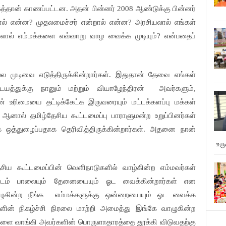
த்தான்
காணப்பட்டன
அதன்
பின்னர்
ஆண்டுக்கு
பின்னர்
.
2008
ல்
என்ன
முதலமைச்சர்
என்றால்
என்ன
அரசியலால்
எங்கள்
?
?
லால்
எம்மக்களை
எவ்வாறு
வாழ
வைக்க
முடியும்
என்பதைப்
?
்ல
முடிவை
எடுத்திருக்கின்றார்கள்
இதுதான்
தேவை
எங்கள்
.
டயத்துக்கு
நானும்
மற்றும்
வியாழேந்திரன்
அவர்களும்
,
ன்
உரிமையை
தட்டிக்கேட்க
இருவரையும்
மட்டக்களப்பு
மக்கள்
ஆனால்
தமிழ்தேசிய
கூட்டமைப்பு
பாராளுமன்ற
உறுப்பினர்கள்
.
க
ஒத்துழைப்பதாக
தெரிவித்திருக்கின்றார்கள்
அதனை
நான்
.
உர
சிய
கூட்டமைப்பின்
வெளிநாடுகளில்
வாழ்கின்ற
எம்மவர்கள்
டம்
பாலையும்
தேனையையும்
ஓட
வைக்கின்றார்கள்
என
ுகின்ற
நீங்க
எம்மக்களுக்கு
ஒன்றையையும்
ஓட
வைக்க
களின்
நிகழ்ச்சி
நிரலை
மாற்றி
அமைத்து
இங்கே
வாழுகின்ற
களை
வாங்கி
அவர்களின்
பொருளாதாரத்தை
தூக்கி
விடுவதற்கு