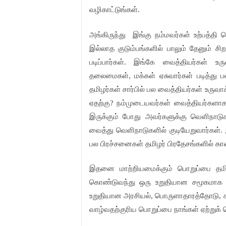
வழிகாட்டுங்கள்
.
அங்கிருந்து
இங்கு
நம்மவர்கள்
உற்பத்தி
ச
இல்லாத
குடும்பங்களில்
பாலும்
தேனும்
சிற
படிப்பார்கள்
இங்கே
வைத்தியர்கள்
உர
.
தலைமைகள்
மக்கள்
ஏசுவார்கள்
படித்து
ப
,
தமிழர்கள்
சார்பில்
பல
வைத்தியர்கள்
உருவா
ஏதற்கு
நம்முடையவர்கள்
வைத்தியர்களா
?
இருக்கும்
போது
அவர்களுக்கு
வெளிநாடுக
வைத்து
வெளிநாடுகளில்
குடியேறுவார்கள்
.
பல
பிரச்சனைகள்
தமிழர்
பிரதேசங்களில்
கா
இதனை
மாற்றியமைக்கும்
பொறுப்பை
தம
கொண்டுவந்து
ஒரு
உறுதியான
சமூகமாக
உறுதியான
அரசியல்
பொருளாதாரத்தோடு
,
,
வாழ்வதற்குரிய
பொறுப்பை
நாங்கள்
ஏற்றுக்