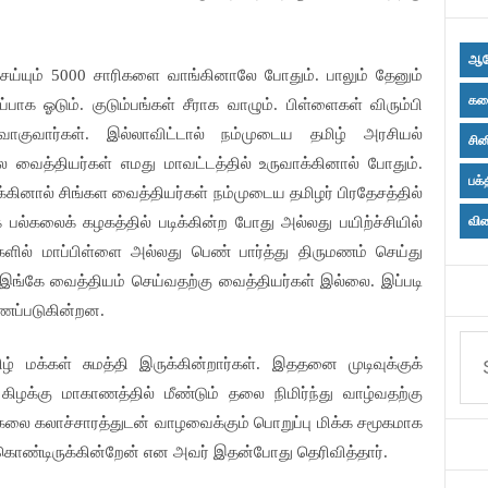
ஆர
ெய்யும்
சாரிகளை
வாங்கினாலே
போதும்
பாலும்
தேனும்
5000
.
கல
ப்பாக
ஓடும்
குடும்பங்கள்
சீராக
வாழும்
பிள்ளைகள்
விரும்பி
.
.
ுவாகுவார்கள்
இல்லாவிட்டால்
நம்முடைய
தமிழ்
அரசியல்
.
சின
ல
வைத்தியர்கள்
எமது
மாவட்டத்தில்
உருவாக்கினால்
போதும்
.
பக்
க்கினால்
சிங்கள
வைத்தியர்கள்
நம்முடைய
தமிழர்
பிரதேசத்தில்
க
பல்கலைக்
கழகத்தில்
படிக்கின்ற
போது
அல்லது
பயிற்ச்சியில்
விள
ளில்
மாப்பிள்ளை
அல்லது
பெண்
பார்த்து
திருமணம்
செய்து
இங்கே
வைத்தியம்
செய்வதற்கு
வைத்தியர்கள்
இல்லை
இப்படி
.
ணப்படுகின்றன
.
ிழ்
மக்கள்
சுமத்தி
இருக்கின்றார்கள்
இததனை
முடிவுக்குக்
.
கிழக்கு
மாகாணத்தில்
மீண்டும்
தலை
நிமிர்ந்து
வாழ்வதற்கு
கலை
கலாச்சாரத்துடன்
வாழவைக்கும்
பொறுப்பு
மிக்க
சமூகமாக
கொண்டிருக்கின்றேன்
என
அவர்
இதன்போது
தெரிவித்தார்
.