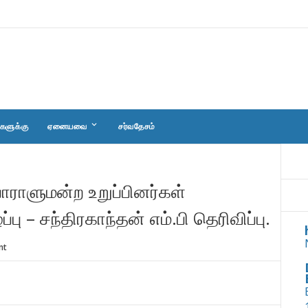
keyboard_arrow_down
களுக்கு
ஏனையவை
சர்வதேசம்
பாராளுமன்ற உறுப்பினர்கள்
பு – சந்திரகாந்தன் எம்.பி தெரிவிப்பு.
nt