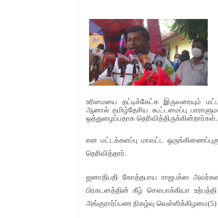
உரிமையை
தட்டிக்கேட்க
இருவரையும்
மட்
ஆனால்
தமிழ்தேசிய
கூட்டமைப்பு
பாராளும
ஒத்துழைப்பதாக
தெரிவித்திருக்கின்றார்கள்
என
மட்டக்களப்பு
மாவட்ட
ஒருங்கிணைப்புக
தெரிவித்தார்
.
ஜனாதிபதி
கோத்தபாய
ராஜபக்ஸ
அவர்க
பிரகடனத்தின்
கீழ்
சௌபாக்கியா
உற்பத்தி
அங்குரார்ப்பண
நிகழ்வு
வெள்ளிக்கிழமை
(5