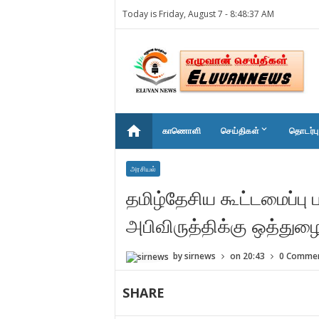
Today is Friday, August 7 -
8:48:37 AM
home
keyboard_arrow_down
காணொளி
செய்திகள்
தொடர்பு
அரசியல்
தமிழ்தேசிய கூட்டமைப்பு 
அபிவிருத்திக்கு ஒத்துழைப்
by
sirnews
on
20:43
0 Comme
SHARE