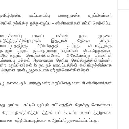
தமிழ்தேசிய
கூட்டமைப்பு
பாராளுமன்ற
உறுப்பினர்கள்
அபிவிருத்திக்கு
ஒத்துழைப்பு
சந்திரகாந்தன்
எம்
பி
தெரிவிப்பு.
–
.
மட்டக்களப்பு
மாவட்ட
மக்கள்
நல்ல
முடிவை
எடுத்திருக்கின்றார்கள்
இதுதான்
தேவை
எங்கள்
.
மாவட்டத்திற்கு
அபிவிருத்தி
சார்ந்த
விடயத்துக்கு
.
நானும்
மற்றும்
நாடாளுமன்ற
உறுப்பினர்
வியாழேந்திரன்
அவர்களும்
செயற்படுகின்றோம்
அதேபோன்று
மக்களின்
,
.
டக்களப்பு
மக்கள்
நிதானமாக
தெரிவு
செய்திருக்கின்றார்கள்
.
ன்ற
உறுப்பினர்கள்
இருவரும்
மாவட்டத்தின்
அபிவிருத்திக்காக
அதனை
நான்
முழுமையாக
ஏற்றுக்கொள்கின்றேன்
.
.
ுழு
தலைவரும்
பாராளுமன்ற
உறுப்பினருமான
சி
சந்திரகாந்தன்
.
ளது
நாட்டை
கட்டியெழுப்பும்
சுபீட்சத்தின்
நோக்கு
கொள்கைப்
கிராம
நிகழ்ச்சித்திட்டத்தின்
மட்டக்களப்பு
மாவட்டத்திற்கான
மாலை
உத்தியோகபூர்வமாக
ஆரம்பித்துவைக்கப்பட்டது
)
.