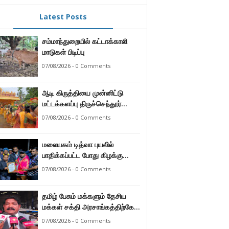
Latest Posts
சம்மாந்துறையில் கட்டாக்காலி
மாடுகள் பிடிப்பு
07/08/2026 - 0 Comments
ஆடி கிருத்தியை முன்னிட்டு
மட்டக்களப்பு திருச்செந்தூர்
முருகன் ஆலயத்தில் இடம்பெற்ற
07/08/2026 - 0 Comments
பால்குட பவனி 1008 சங்கா
ஆபிஷேக நிகழ்வு.
மலையகம் டித்வா புயலில்
பாதிக்கப்பட்ட போது கிழக்கு
மாகாண மக்கள் நீட்டிய
07/08/2026 - 0 Comments
நேசக்கரத்தை மலையக மக்கள்
ஒருபோதும் மறக்கமாட்டார்கள் :
தமிழ் பேசும் மக்களும் தேசிய
நுவரெலியா மாநகர சபை பிரதி
மக்கள் சக்தி அரசாங்கத்திற்கே
முதல்வர் எஸ். யோகராஜா
ஆணையளித்துள்ளனர் –
07/08/2026 - 0 Comments
கடற்றொழில் அமைச்சர்