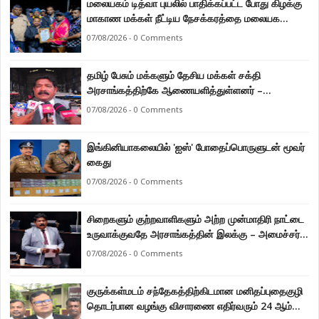
மலையகம் டித்வா புயலில் பாதிக்கப்பட்ட போது கிழக்கு
மாகாண மக்கள் நீட்டிய நேசக்கரத்தை மலையக
மக்கள் ஒருபோதும் மறக்கமாட்டார்கள் : நுவரெலியா
07/08/2026 - 0 Comments
மாநகர சபை பிரதி முதல்வர் எஸ். யோகராஜா
தமிழ் பேசும் மக்களும் தேசிய மக்கள் சக்தி
அரசாங்கத்திற்கே ஆணையளித்துள்ளனர் –
கடற்றொழில் அமைச்சர் இராமலிங்கம் சந்திரசேகர்
07/08/2026 - 0 Comments
இங்கினியாகலையில் 'ஐஸ்' போதைப்பொருளுடன் மூவர்
கைது
07/08/2026 - 0 Comments
சிறைகளும் குற்றவாளிகளும் அற்ற முன்மாதிரி நாட்டை
உருவாக்குவதே அரசாங்கத்தின் இலக்கு – அமைச்சர்
இராமலிங்கம் சந்திரசேகர்
07/08/2026 - 0 Comments
குருக்கள்மடம் சந்தேகத்திற்கிடமான மனிதப்புதைகுழி
தொடர்பான வழங்கு விசாரணை எதிர்வரும் 24 ஆம்