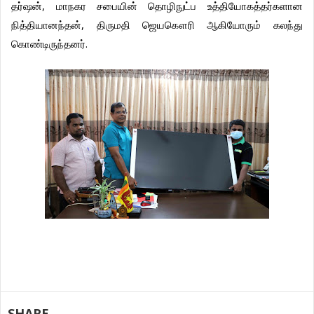
,
தர்ஷன்
மாநகர
சபையின்
தொழிநுட்ப
உத்தியோகத்தர்களான
,
நித்தியானந்தன்
திருமதி
ஜெயகௌரி
ஆகியோரும்
கலந்து
.
கொண்டிருந்தனர்
SHARE