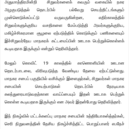
அதுமாத்திரமின்றி
சிறுவர்களைக்
கவரும்
வகையில்
நகர
அழகுபடுத்தல்
தொடர்பில்
பல்வேறு
செயற்றிட்டங்களும்
,
முன்னெடுக்கப்பட்டு
வருவருகின்றன
எதிர்காலத்தில்
,
சிறுவர்களுக்குரிய
வசதிகளை
மேம்படுத்தி
அவர்களுக்குரிய
மகிழ்ச்சிகரமான
சூழலை
ஏற்படுத்திக்
கொடுக்கும்
பணிகளையும்
இச்சிறுவர்நேய
மாநகரக்
கட்டமைப்பின்
ஊடாக
பெற்றுக்கொள்ளக்
.
கூடியதாக
இருக்கும்
என்றும்
தெரிவித்தார்
19
மேலும்
கொவிட்
காலத்தில்
காணொளியின்
ஊடான
,
.
தொடர்பாடலை
விரிவுபடுத்த
வேண்டிய
தேவை
ஏற்பட்டுள்ளது
,
மாநகர
சபைப்
பகுதியில்
வசிக்கும்
இளைஞர்கள்
சிறுவர்கள்
மாநகர
சபையின்
செயற்பாடுகள்
தொடர்பில்
நேரடியாக
கலந்துரையாடுவதற்கான
வாய்ப்பையும்
இதன்
ஊடாக
பெற்றுக்
.
கொள்ள
கூடியதாக
இருக்கும்
என
அவர்
இதன்போது
தெரிவித்தார்
,
இந்
நிகழ்வில்
மட்டக்களப்பு
மாநகர
சபையின்
உத்தியோகஸ்த்தர்கள்
செரி
நிறுவனத்தின்
தேசிய
நிகழ்ச்சித்திட்ட
பொறுப்பாளர்
எபநேச்