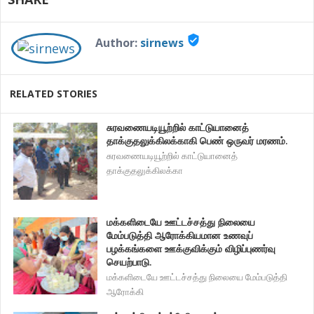
verified_user
Author:
sirnews
RELATED STORIES
சுரவணையடியூற்றில் காட்டுயானைத்
தாக்குதலுக்கிலக்காகி பெண் ஒருவர் மரணம்.
சுரவணையடியூற்றில் காட்டுயானைத்
தாக்குதலுக்கிலக்கா
மக்களிடையே ஊட்டச்சத்து நிலையை
மேம்படுத்தி ஆரோக்கியமான உணவுப்
பழக்கங்களை ஊக்குவிக்கும் விழிப்புணர்வு
செயற்பாடு.
மக்களிடையே ஊட்டச்சத்து நிலையை மேம்படுத்தி
ஆரோக்கி