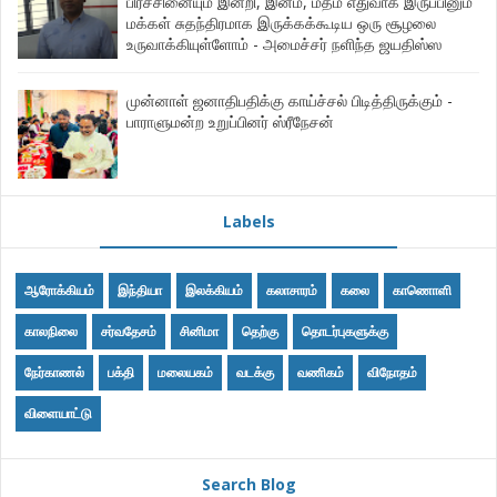
பிரச்சினையும் இன்றி, இனம், மதம் எதுவாக இருப்பினும்
மக்கள் சுதந்திரமாக இருக்கக்கூடிய ஒரு சூழலை
உருவாக்கியுள்ளோம் - அமைச்சர் நளிந்த ஜயதிஸ்ஸ
முன்னாள் ஜனாதிபதிக்கு காய்ச்சல் பிடித்திருக்கும் -
பாராளுமன்ற உறுப்பினர் ஸ்ரீநேசன்
Labels
ஆரோக்கியம்
இந்தியா
இலக்கியம்
கலாசாரம்
கலை
காணொளி
காலநிலை
சர்வதேசம்
சினிமா
தெற்கு
தொடர்புகளுக்கு
நேர்காணல்
பக்தி
மலையகம்
வடக்கு
வணிகம்
விநோதம்
விளையாட்டு
Search Blog