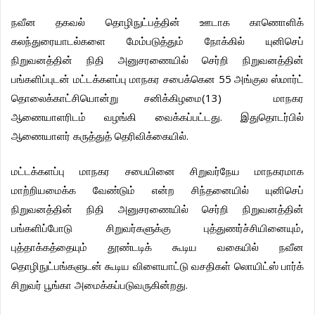
நவீன
தகவல்
தொழிநுட்பத்தின்
ஊடாக
காணொளிக்
கலந்துரையாடல்களை
மேம்படுத்தும்
நோக்கில்
யுனிசெப்
நிறுவனத்தின்
நிதி
அனுசரணையில்
செர்றி
நிறுவனத்தின்
55
பங்களிப்புடன்
மட்டக்களப்பு
மாநகர
சபைக்கென
அங்குல
ஸ்மார்ட்
(13)
தொலைக்காட்சியொன்று
சனிக்கிழமை
மாநகர
.
ஆணையாளரிடம்
வழங்கி
வைக்கப்பட்டது
இதுதொடர்பில்
.
ஆணையாளர்
கருத்துத்
தெரிவிக்கையில்
மட்டக்களப்பு
மாநகர
சபையினை
சிறுவர்நேய
மாநகரமாக
மாற்றியமைக்க
வேண்டும்
என்ற
சிந்தனையில்
யுனிசெப்
நிறுவனத்தின்
நிதி
அனுசரணையில்
செர்றி
நிறுவனத்தின்
,
பங்களிப்போடு
சிறுவர்களுக்கு
புத்துணர்ச்சியினையும்
புத்தாக்கத்தையும்
தூண்டடிக்
கூடிய
வகையில்
நவீன
தொழிநுட்பங்களுடன்
கூடிய
விளையாட்டு
வசதிகள்
லொயிட்ஸ்
பார்க்
.
சிறுவர்
பூங்கா
அமைக்கப்படுவருகின்றது