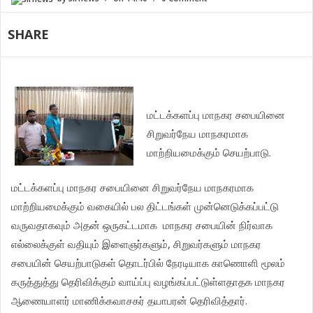
SHARE
மட்டக்களப்பு
மாநகர
சபையினை
சிறுவர்நேய
மாநகரமாக
.
மாற்றியமைக்கும்
செயற்பாடு
மட்டக்களப்பு
மாநகர
சபையினை
சிறுவர்நேய
மாநகரமாக
மாற்றியமைக்கும்
வகையில்
பல
திட்டங்கள்
முன்னெடுக்கப்பட்டு
வருவதாகவும்
அதன்
ஒருகட்டமாக
மாநகர
சபையின்
நிர்வாக
,
எல்லைக்குள்
வதியும்
இளைஞர்களும்
சிறுவர்களும்
மாநகர
சபையின்
செயற்பாடுகள்
தொடர்பில்
நேரடியாக
காணொளி
மூலம்
கருத்துத்து
தெரிவிக்கும்
வாய்ப்பு
வழங்கப்பட்டுள்ளதாதக
மாநகர
.
ஆணையாளர்
மாணிக்கவாசகர்
தயாபரன்
தெரிவித்தார்