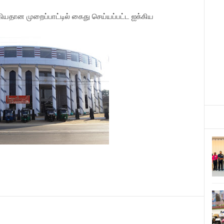
கியதான
முறைப்பாட்டில்
கைது
செய்யப்பட்ட
ஐக்கிய