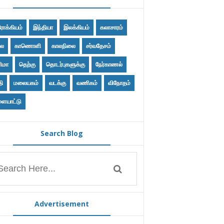
ோக்கியம்
இந்தியா
இலக்கியம்
கலாசாரம்
ை
காணொளி
காலநிலை
சர்வதேசம்
ிமா
தெற்கு
தொடர்புகளுக்கு
நேர்காணல்
தி
மலையகம்
வடக்கு
வணிகம்
விநோதம்
ையாட்டு
Search Blog
Advertisement