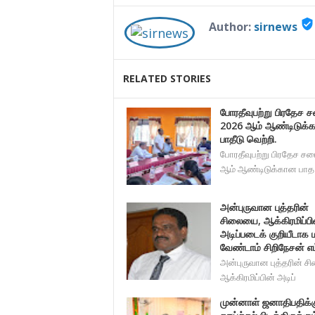
verified_user
Author:
sirnews
RELATED STORIES
போரதீவுபற்று பிரதேச 
2026 ஆம் ஆண்டிடுக்
பாதீடு வெற்றி.
போரதீவுபற்று பிரதேச சப
ஆம் ஆண்டிடுக்கான பாத
அன்புருவான புத்தரின்
சிலையை, ஆக்கிரமிப்பி
அடிப்படைக் குறியீடாக 
வேண்டாம் சிறிநேசன் எம
அன்புருவான புத்தரின் 
ஆக்கிரமிப்பின் அடிப்
முன்னாள் ஜனாதிபதிக்க