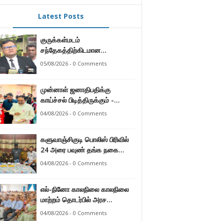
Latest Posts
குருக்கள்மடம்
சந்தேகத்திற்கிடமான
மனிதப்புதைகுழி தொடர்பான
05/08/2026 - 0 Comments
வழங்கு விசாரணை எதிர்வரும் 24
ஆம் திகதிக்கு
முன்னாள் ஜனாதிபதிக்கு
தவணையிடப்பட்டுள்ளது.
காய்ச்சல் பிடித்திருக்கும் -
பாராளுமன்ற உறுப்பினர் ஸ்ரீநேசன்
04/08/2026 - 0 Comments
களுவாஞ்சிகுடி பொலிஸ் பிரிவில்
24 அரை பவுண் தங்க நகை
களவு 24 மணித்தியலத்தில்
04/08/2026 - 0 Comments
பறிமுதல் செய்த பொலிசார்.
எல்-நினோ காலநிலை காலநிலை
மாற்றம் தொடர்பில் அரச
உத்தியோகஸ்த்தர்களுக்கு
04/08/2026 - 0 Comments
தெழிவுபடுத்தல்.