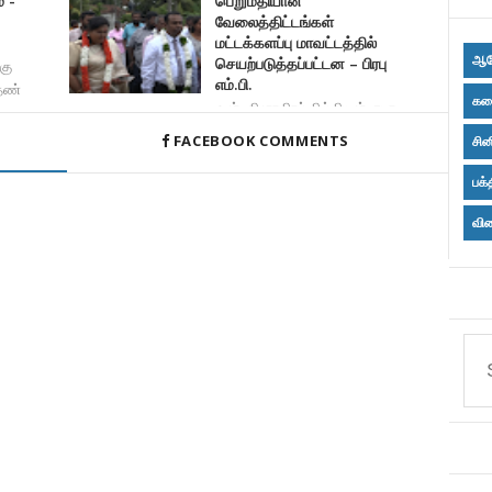
் -
பெறுமதியான
வேலைத்திட்டங்கள்
மட்டக்களப்பு மாவட்டத்தில்
ஆர
செயற்படுத்தப்பட்டன – பிரபு
கு
எம்.பி.
 தண்
கல
ஒன்பதினாயிரம் மில்லியன் ரூபா
பெறுமதியான வேலைத்திட
FACEBOOK COMMENTS
சின
பக்
விள