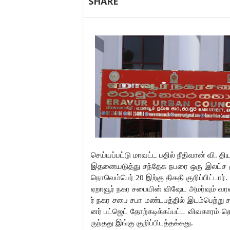
SHARE
செய்யப்பட்டு
மாவட்ட
பதில்
நீதிவான்
வி
தி
.
இதனையடுத்து
சந்தேக
நபரை
ஒரு
இலட்ச
நொவெம்பெர்
இற்கு
திகதி
குறிப்பிட்டார்
20
.
ஏறாவூர்
நகர
சபையின்
விஷேட
அமர்வும்
வர
ர்
நகர
சபை
சபா
மண்டபத்தில்
இடம்பெற்று
னர்
பட்ஜெட்
தோற்கடிக்கப்பட்ட
விவகாரம்
த
ருந்தது
இங்கு
குறிப்பிடத்தக்கது
.