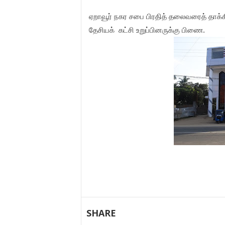
ஏறாவூர்
நகர
சபை
பிரதித்
தலைவரைத்
தாக்
தேசியக்
கட்சி
உறுப்பினருக்கு
பிணை.
SHARE