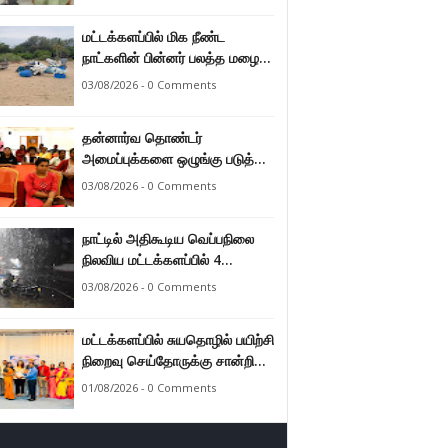
மட்டக்களப்பில் மிக நீண்ட
நாட்களின் பின்னர் பலத்த மழை
47.8 மில்லி மீற்றர் மழை வீழ்ச்சி
03/08/2026 - 0 Comments
பதிவு.
தன்னார்வ தொண்டர்
அமைப்புக்களை ஒழுங்கு படுத்த
வேண்டும் என்ற அடிப்படையில்
03/08/2026 - 0 Comments
அரசாங்கம் கொண்டுவரவுள்ள
சட்டம் - சட்டத்தரணி ஐங்கரன்.
நாட்டில் அதிகூடிய வெப்பநிலை
நிலவிய மட்டக்களப்பில் 4
மாதங்களுக்குப் பின்னர் பலத்த
03/08/2026 - 0 Comments
மழை. அனல் வெப்பக் காலநிலை
தணிந்தது.
மட்டக்களப்பில் சுயதொழில் பயிற்சி
நிறைவு செய்தோருக்கு சான்றிதழ்
வழங்கி வைப்பு.
01/08/2026 - 0 Comments