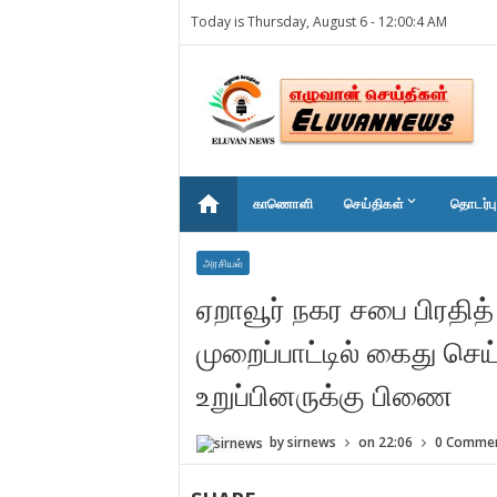
Today is Thursday, August 6 -
12:00:4 AM
home
keyboard_arrow_down
காணொளி
செய்திகள்
தொடர்பு
அரசியல்
ஏறாவூர் நகர சபை பிரதி
முறைப்பாட்டில் கைது செய
உறுப்பினருக்கு பிணை
by
sirnews
on
22:06
0 Comme