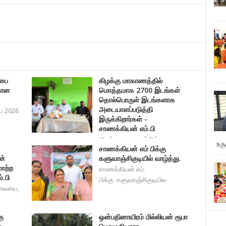
சபை
கிழக்கு மாகாணத்தில்
கான
மொத்தமாக 2700 இடங்கள்
தொல்பொருள் இடங்களாக
அடையாளப்படுத்தி
ை 2026
இருக்கிறார்கள் -
சாணக்கியன் எம்.பி
கிழக்கு மாகாணத்தில்
உர
சாணக்கியன் எம் பிக்கு
மொத்தமாக 2700 இடங்கள் தொல்பொர
ன்
களுவாஞ்சிகுடியில் வாழ்த்து.
மாற்ற
சாணக்கியன் எம்
்.பி
பிக்கு களுவாஞ்சிகுடியில
சிலையை,
ு
ஒன்பதினாயிரம் மில்லியன் ரூபா