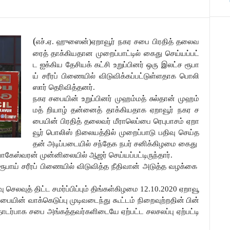
(
எச்
ஏ
ஹுஸைன்
ஏறாவூர்
நகர
சபை
பிரதித்
தலைவ
.
.
)
ரைத்
தாக்கியதான
முறைப்பாட்டில்
கைது
செய்யப்பட்
ட
ஐக்கிய
தேசியக்
கட்சி
உறுப்பினர்
ஒரு
இலட்ச
ரூபா
ய்
சரீரப்
பிணையில்
விடுவிக்கப்பட்டுள்ளதாக
பொலி
ஸார்
தெரிவித்தனர்
.
நகர
சபையின்
உறுப்பினர்
முஹம்மத்
சுல்தான்
முஹம்
மத்
றியாழ்
தன்னைத்
தாக்கியதாக
ஏறாவூர்
நகர
ச
பையின்
பிரதித்
தலைவர்
மீராலெப்பை
ரெபுபாசம்
ஏறா
வூர்
பொலிஸ்
நிலையத்தில்
முறைப்பாடு
பதிவு
செய்த
தன்
அடிப்படையில்
சந்தேக
நபர்
சனிக்கிழமை
கைது
யாகேஸ்வரன்
முன்னிலையில்
ஆஜர்
செய்யப்பட்டிருந்தார்
.
ரூபாய்
சரீரப்
பிணையில்
விடுவித்த
நீதிவான்
அடுத்த
வழக்கை
வு
செலவுத்
திட்ட
சமர்ப்பிப்பும்
திங்கள்கிழமை
ஏறாவூ
12.10.2020
சபையின்
வாக்கெடுப்பு
முடிவடைந்து
கூட்டம்
நிறைவுற்றதின்
பின்
ொடர்பாக
சபை
அங்கத்தவர்களிடையே
ஏற்பட்ட
சலசலப்பு
ஏற்பட்டி