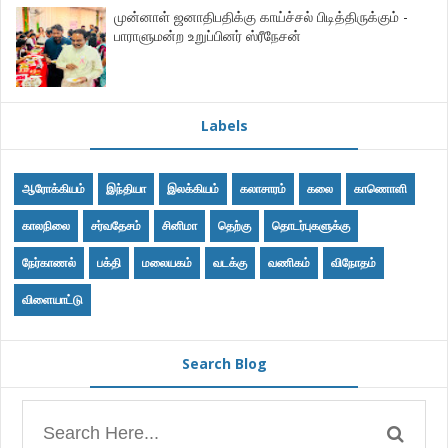
முன்னாள் ஜனாதிபதிக்கு காய்ச்சல் பிடித்திருக்கும் -
பாராளுமன்ற உறுப்பினர் ஸ்ரீநேசன்
Labels
ஆரோக்கியம்
இந்தியா
இலக்கியம்
கலாசாரம்
கலை
காணொளி
காலநிலை
சர்வதேசம்
சினிமா
தெற்கு
தொடர்புகளுக்கு
நேர்காணல்
பக்தி
மலையகம்
வடக்கு
வணிகம்
விநோதம்
விளையாட்டு
Search Blog