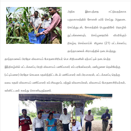
அதிக இலாபத்தை ஈட்டுவதற்காக
பருவகாலத்தில் சோளன் பயிர் செய்து அறுவடை
செய்த்துடன், சோளத்தில் பெறுமதிசேர் தொழில்
நுட்பங்களையும், செய்முறையில் விபரிக்கும்
நிகழ்வு செவ்வாய்க் கிழமை (21) மட்டக்களப்பு
தாந்தாமலைக் கிராமத்தில் நடைபெற்றது.
தாந்தாமலைப் பிரதேச விவசாயப் போதனாசிரியர் பொ.சிறிபவனின் ஏற்பாட்டில் நடைபெற்ற
இந்நிகழ்வில் மட்டக்களப்பு பிரதி விவசாயப் பணிப்பாளர் எம்.பரமேஸ்வரன், மண்முனை தென்மேற்கு
(பட்டிப்பளை) பிரதேச செயலக உதவித்திட்டமிடல் பணிப்பாளர் எஸ்.பிரபாகரன், மட்டக்களப்பு தெற்கு
வலய உதவி விவசாயப் பணிப்பாளர் எம்.சிவஞாம், மற்றும் விவசாயிகள், விவசாயப் போதனாசிரியர்கள்,
உள்ளிட்டபலர் கலந்து கொண்டிருந்தனர்.