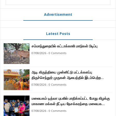
Advertisement
Latest Posts
சம்மாந்துறையில் கட்டாக்காலி மாடுகள் பிடிப்பு
07/08/2026 - 0 Comments
ஆடி கிருத்தியை முன்னிட்டு மட்டக்களப்பு
திருச்செந்தூர் முருகன் ஆலயத்தில் இடம்பெற்ற
பால்குட பவனி 1008 சங்கா ஆபிஷேக நிகழ்வு.
07/08/2026 - 0 Comments
மலையகம் டித்வா புயலில் பாதிக்கப்பட்ட போது கிழக்கு
மாகாண மக்கள் நீட்டிய நேசக்கரத்தை மலையக
மக்கள் ஒருபோதும் மறக்கமாட்டார்கள் : நுவரெலியா
07/08/2026 - 0 Comments
மாநகர சபை பிரதி முதல்வர் எஸ். யோகராஜா