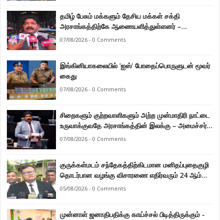
தமிழ் பேசும் மக்களும் தேசிய மக்கள் சக்தி
அரசாங்கத்திற்கே ஆணையளித்துள்ளனர் –
கடற்றொழில் அமைச்சர் இராமலிங்கம் சந்திரசேகர்
07/08/2026 - 0 Comments
இங்கினியாகலையில் 'ஐஸ்' போதைப்பொருளுடன் மூவர்
கைது
07/08/2026 - 0 Comments
சிறைகளும் குற்றவாளிகளும் அற்ற முன்மாதிரி நாட்டை
உருவாக்குவதே அரசாங்கத்தின் இலக்கு – அமைச்சர்
இராமலிங்கம் சந்திரசேகர்
07/08/2026 - 0 Comments
குருக்கள்மடம் சந்தேகத்திற்கிடமான மனிதப்புதைகுழி
தொடர்பான வழங்கு விசாரணை எதிர்வரும் 24 ஆம்
திகதிக்கு தவணையிடப்பட்டுள்ளது.
05/08/2026 - 0 Comments
முன்னாள் ஜனாதிபதிக்கு காய்ச்சல் பிடித்திருக்கும் -