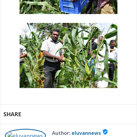
SHARE
verified_user
Author:
eluvannews