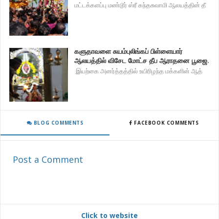
மட்டக்களப்பு மண்டூர் ஸ்ரீ கந்தசுவாமி ஆலயத்தின் தீ
களுதாவளை சுயம்புலிங்கப் பிள்ளையார்
ஆலயத்தில் விசேட மோட்ச தீப ஆராதனை பூஜை.
இயற்கை அனர்த்தத்தில் உயிரிழந்த மக்களின் ஆத்
BLOG COMMENTS
FACEBOOK COMMENTS
Post a Comment
Click to website