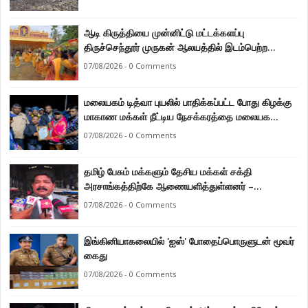
ஆடி கிருத்தியை முன்னிட்டு மட்டக்களப்பு
திருச்செந்தூர் முருகன் ஆலயத்தில் இடம்பெற்ற
பால்குட பவனி 1008 சங்கா ஆபிஷேக நிகழ்வு.
07/08/2026 - 0 Comments
மலையகம் டித்வா புயலில் பாதிக்கப்பட்ட போது கிழக்கு
மாகாண மக்கள் நீட்டிய நேசக்கரத்தை மலையக
மக்கள் ஒருபோதும் மறக்கமாட்டார்கள் : நுவரெலியா
07/08/2026 - 0 Comments
மாநகர சபை பிரதி முதல்வர் எஸ். யோகராஜா
தமிழ் பேசும் மக்களும் தேசிய மக்கள் சக்தி
அரசாங்கத்திற்கே ஆணையளித்துள்ளனர் –
கடற்றொழில் அமைச்சர் இராமலிங்கம் சந்திரசேகர்
07/08/2026 - 0 Comments
இங்கினியாகலையில் 'ஐஸ்' போதைப்பொருளுடன் மூவர்
கைது
07/08/2026 - 0 Comments