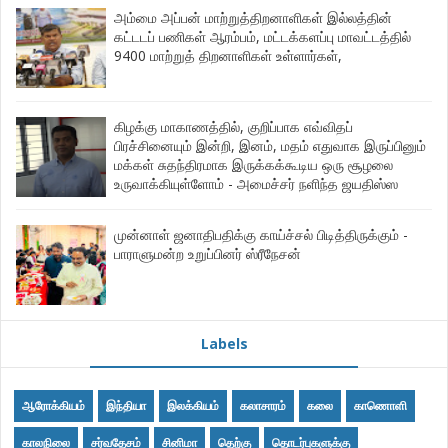
அம்மை அப்பன் மாற்றுத்திறனாளிகள் இல்லத்தின்
கட்டடப் பணிகள் ஆரம்பம், மட்டக்களப்பு மாவட்டத்தில்
9400 மாற்றுத் திறனாளிகள் உள்ளார்கள்,
கிழக்கு மாகாணத்தில், குறிப்பாக எவ்விதப்
பிரச்சினையும் இன்றி, இனம், மதம் எதுவாக இருப்பினும்
மக்கள் சுதந்திரமாக இருக்கக்கூடிய ஒரு சூழலை
உருவாக்கியுள்ளோம் - அமைச்சர் நளிந்த ஜயதிஸ்ஸ
முன்னாள் ஜனாதிபதிக்கு காய்ச்சல் பிடித்திருக்கும் -
பாராளுமன்ற உறுப்பினர் ஸ்ரீநேசன்
Labels
ஆரோக்கியம்
இந்தியா
இலக்கியம்
கலாசாரம்
கலை
காணொளி
காலநிலை
சர்வதேசம்
சினிமா
தெற்கு
தொடர்புகளுக்கு