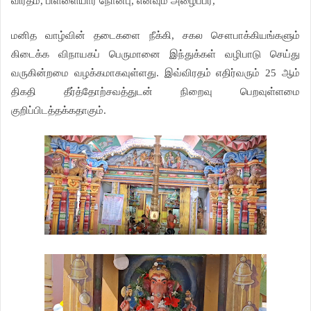
விரதம், பிள்ளையார் நோன்பு, எனவும் அழைப்பர்,
மனித வாழ்வின் தடைகளை நீக்கி, சகல சௌபாக்கியங்களும்
கிடைக்க விநாயகப் பெருமானை இந்துக்கள் வழிபாடு செய்து
வருகின்றமை வழக்கமாகவுள்ளது. இவ்விரதம் எதிர்வரும் 25 ஆம்
திகதி தீர்த்தோற்சவத்துடன் நிறைவு பெறவுள்ளமை
குறிப்பிடத்தக்கதாகும்.