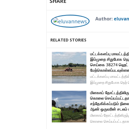
SHARE
Author:
eluva
RELATED STORIES
மட்டக்களப்பு மாவட்டத்தி
இம்முறை சிறுபோக நெற
செய்கை 38274 ஹெட் ட
மேற்கொள்ளப்படவுள்ள
மட்டக்களப்பு மாவட்டத்தில
இம்முறை சிறுபோக நெற் 
மிளகாய் தோட்டத்திலிரு
கொலை செய்யப்பட்டத
சந்தேகிக்கப்படும் நிலை
ஆண் ஒருவரின் சடலம் மீ
மிளகாய் தோட்டத்திலிருந்
கொலை செய்யப்பட்டதாக 