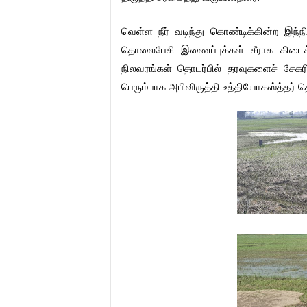
வெள்ள
நீர்
வடிந்து
கொண்டிக்கின்ற
இந்ந
தொலைபேசி
இணைப்புக்கள்
சீராக
கிடைக
நிலவரங்கள்
தொடர்பில்
தரவுகளைச்
சேகரி
பெரும்பாக
அபிவிருத்தி
உத்தியோகஸ்த்தர்
தெ