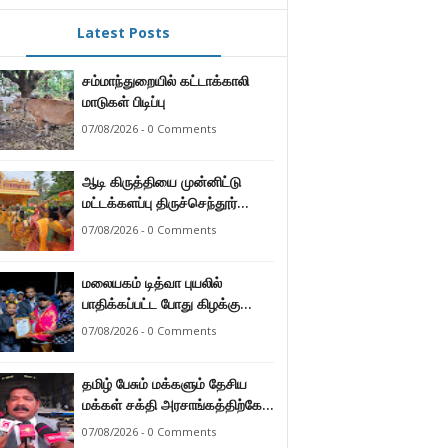
Latest Posts
சம்மாந்துறையில் கட்டாக்காலி
மாடுகள் பிடிப்பு
07/08/2026 - 0 Comments
ஆடி கிருத்தியை முன்னிட்டு
மட்டக்களப்பு திருச்செந்தூர்
முருகன் ஆலயத்தில் இடம்பெற்ற
07/08/2026 - 0 Comments
பால்குட பவனி 1008 சங்கா
ஆபிஷேக நிகழ்வு.
மலையகம் டித்வா புயலில்
பாதிக்கப்பட்ட போது கிழக்கு
மாகாண மக்கள் நீட்டிய
07/08/2026 - 0 Comments
நேசக்கரத்தை மலையக மக்கள்
ஒருபோதும் மறக்கமாட்டார்கள் :
தமிழ் பேசும் மக்களும் தேசிய
நுவரெலியா மாநகர சபை பிரதி
மக்கள் சக்தி அரசாங்கத்திற்கே
முதல்வர் எஸ். யோகராஜா
ஆணையளித்துள்ளனர் –
07/08/2026 - 0 Comments
கடற்றொழில் அமைச்சர்