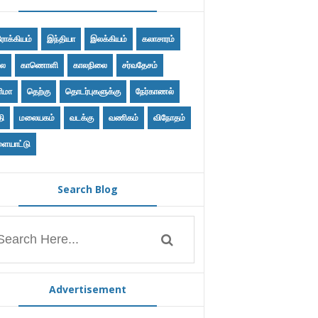
ோக்கியம்
இந்தியா
இலக்கியம்
கலாசாரம்
ை
காணொளி
காலநிலை
சர்வதேசம்
ிமா
தெற்கு
தொடர்புகளுக்கு
நேர்காணல்
தி
மலையகம்
வடக்கு
வணிகம்
விநோதம்
ையாட்டு
Search Blog
Advertisement