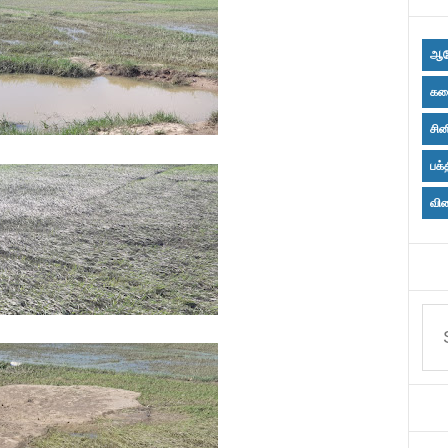
ஆர
கல
சின
பக்
விள