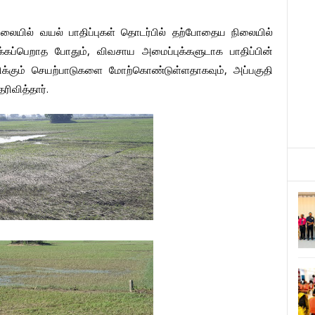
ிலையில்
வயல்
பாதிப்புகள்
தொடர்பில்
தற்போதைய
நிலையில்
,
்கப்பெறாத
போதும்
விவசாய
அமைப்புக்களுடாக
பாதிப்பின்
,
க்கும்
செயற்பாடுகளை
மோற்கொண்டுள்ளதாகவும்
அப்பகுதி
.
ரிவித்தார்