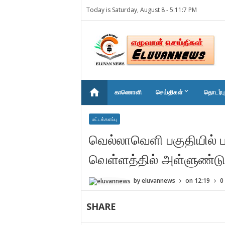
Today is Saturday, August 8 -
5:11:7 PM
home
keyboard_arrow_down
காணொளி
செய்திகள்
தொடர்பு
மட்டக்களப்பு
வெல்லாவெளி பகுதியில் 
வெள்ளத்தில் அள்ளுண்ட
by
eluvannews
on
12:19
0
SHARE