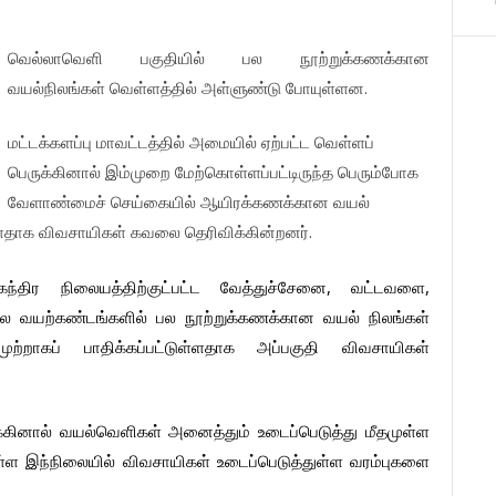
வெல்லாவெளி
பகுதியில்
பல
நூற்றுக்கணக்கான
.
வயல்நிலங்கள்
வெள்ளத்தில்
அள்ளுண்டு
போயுள்ளன
மட்டக்களப்பு
மாவட்டத்தில்
அமையில்
ஏற்பட்ட
வெள்ளப்
பெருக்கினால்
இம்முறை
மேற்கொள்ளப்பட்டிருந்த
பெரும்போக
வேளாண்மைச்
செய்கையில்
ஆயிரக்கணக்கான
வயல்
.
ளதாக
விவசாயிகள்
கவலை
தெரிவிக்கின்றனர்
,
,
ேந்திர
நிலையத்திற்குட்பட்ட
வேத்துச்சேனை
வட்டவளை
பல
வயற்கண்டங்களில்
பல
நூற்றுக்கணக்கான
வயல்
நிலங்கள்
முற்றாகப்
பாதிக்கப்பட்டுள்ளதாக
அப்பகுதி
விவசாயிகள்
்கினால்
வயல்வெளிகள்
அனைத்தும்
உடைப்பெடுத்து
மீதமுள்ள
ள்ள
இந்நிலையில்
விவசாயிகள்
உடைப்பெடுத்துள்ள
வரம்புகளை