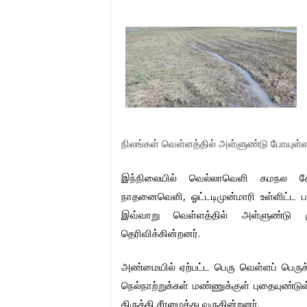
நிலங்கள்
வெள்ளத்தில்
அள்ளுண்டு
போயுள்
இந்நிலையில்
வெல்லாவெளி
கமநல
க
,
நாதனைவெளி
ஓட்டடிமுன்மாரி
உள்ளிட்ட
இவ்வாறு
வெள்ளத்தில்
அள்ளுண்டு
.
தெரிவிக்கின்றனர்
அண்மையில்
ஏற்பட்ட
பெரு
வெள்ளப்
பெருக
நெல்நாற்றுக்கள்
மண்ணுக்குள்
புதையுண்டு
.
திருத்தி
சீரமைத்து
வருகின்றனர்