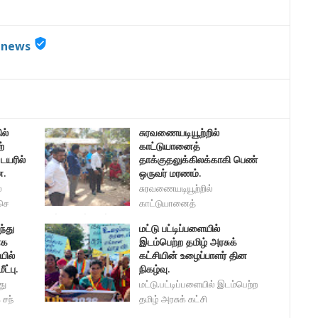
verified_user
nnews
ல்
சுரவணையடியூற்றில்
்
காட்டுயானைத்
யரில்
தாக்குதலுக்கிலக்காகி பெண்
ன.
ஒருவர் மரணம்.
்
சுரவணையடியூற்றில்
செ
காட்டுயானைத்
தாக்குதலுக்கிலக்கா
ந்து
மட்டு பட்டிப்பளையில்
ாக
இடம்பெற்ற தமிழ் அரசுக்
யில்
கட்சியின் உழைப்பாளர் தின
ட்பு.
நிகழ்வு.
து
மட்டு.பட்டிப்பளையில் இடம்பெற்ற
சந்
தமிழ் அரசுக் கட்சி