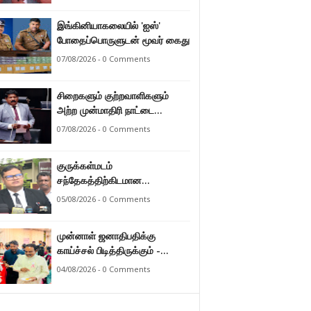
இராமலிங்கம் சந்திரசேகர்
இங்கினியாகலையில் 'ஐஸ்'
போதைப்பொருளுடன் மூவர் கைது
07/08/2026 - 0 Comments
சிறைகளும் குற்றவாளிகளும்
அற்ற முன்மாதிரி நாட்டை
உருவாக்குவதே அரசாங்கத்தின்
07/08/2026 - 0 Comments
இலக்கு – அமைச்சர்
இராமலிங்கம் சந்திரசேகர்
குருக்கள்மடம்
சந்தேகத்திற்கிடமான
மனிதப்புதைகுழி தொடர்பான
05/08/2026 - 0 Comments
வழங்கு விசாரணை எதிர்வரும் 24
ஆம் திகதிக்கு
முன்னாள் ஜனாதிபதிக்கு
தவணையிடப்பட்டுள்ளது.
காய்ச்சல் பிடித்திருக்கும் -
பாராளுமன்ற உறுப்பினர் ஸ்ரீநேசன்
04/08/2026 - 0 Comments