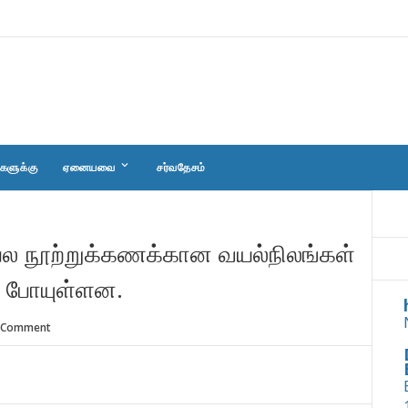
keyboard_arrow_down
களுக்கு
ஏனையவை
சர்வதேசம்
பல நூற்றுக்கணக்கான வயல்நிலங்கள்
ு போயுள்ளன.
 Comment