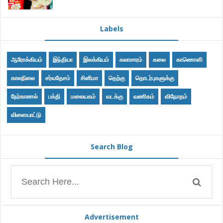
Labels
ஆரோக்கியம்
இந்தியா
இலக்கியம்
கலாசாரம்
கலை
காணொளி
காலநிலை
சர்வதேசம்
சினிமா
தெற்கு
தொடர்புகளுக்கு
நேர்காணல்
பக்தி
மலையகம்
வடக்கு
வணிகம்
விநோதம்
விளையாட்டு
Search Blog
Advertisement