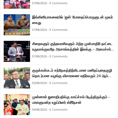
கடற்றொழில் அமைச்சர் இராமலிங்கம் சந்திரசேகர்
07/08/2026 - 0 Comments
இங்கினியாகலையில் 'ஐஸ்' போதைப்பொருளுடன் மூவர்
கைது
07/08/2026 - 0 Comments
சிறைகளும் குற்றவாளிகளும் அற்ற முன்மாதிரி நாட்டை
உருவாக்குவதே அரசாங்கத்தின் இலக்கு – அமைச்சர்
இராமலிங்கம் சந்திரசேகர்
07/08/2026 - 0 Comments
குருக்கள்மடம் சந்தேகத்திற்கிடமான மனிதப்புதைகுழி
தொடர்பான வழங்கு விசாரணை எதிர்வரும் 24 ஆம்
திகதிக்கு தவணையிடப்பட்டுள்ளது.
05/08/2026 - 0 Comments
முன்னாள் ஜனாதிபதிக்கு காய்ச்சல் பிடித்திருக்கும் -
பாராளுமன்ற உறுப்பினர் ஸ்ரீநேசன்
04/08/2026 - 0 Comments