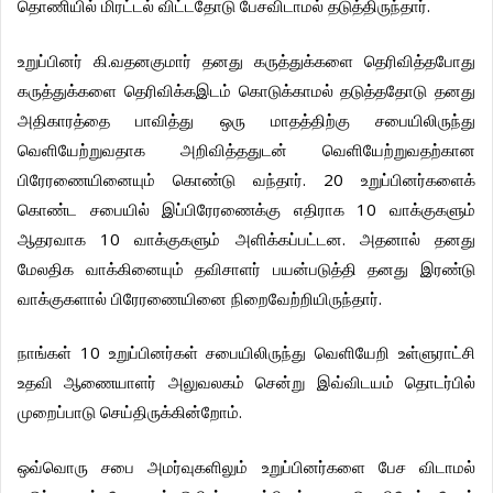
.
தொணியில்
மிரட்டல்
விட்டதோடு
பேசவிடாமல்
தடுத்திருந்தார்
.
உறுப்பினர்
கி
வதனகுமார்
தனது
கருத்துக்களை
தெரிவித்தபோது
கருத்துக்களை
தெரிவிக்கஇடம்
கொடுக்காமல்
தடுத்ததோடு
தனது
அதிகாரத்தை
பாவித்து
ஒரு
மாதத்திற்கு
சபையிலிருந்து
வெளியேற்றுவதாக
அறிவித்ததுடன்
வெளியேற்றுவதற்கான
. 20
பிரேரணையினையும்
கொண்டு
வந்தார்
உறுப்பினர்களைக்
10
கொண்ட
சபையில்
இப்பிரேரணைக்கு
எதிராக
வாக்குகளும்
10
.
ஆதரவாக
வாக்குகளும்
அளிக்கப்பட்டன
அதனால்
தனது
மேலதிக
வாக்கினையும்
தவிசாளர்
பயன்படுத்தி
தனது
இரண்டு
.
வாக்குகளால்
பிரேரணையினை
நிறைவேற்றியிருந்தார்
10
நாங்கள்
உறுப்பினர்கள்
சபையிலிருந்து
வெளியேறி
உள்ளுராட்சி
உதவி
ஆணையாளர்
அலுவலகம்
சென்று
இவ்விடயம்
தொடர்பில்
.
முறைப்பாடு
செய்திருக்கின்றோம்
ஒவ்வொரு
சபை
அமர்வுகளிலும்
உறுப்பினர்களை
பேச
விடாமல்