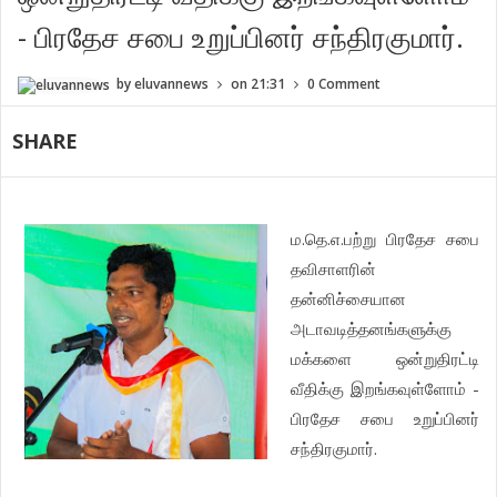
- பிரதேச சபை உறுப்பினர் சந்திரகுமார்.
by
eluvannews
on
21:31
0 Comment
SHARE
.
.
.
ம
தெ
எ
பற்று
பிரதேச
சபை
தவிசாளரின்
தன்னிச்சையான
அடாவடித்தனங்களுக்கு
மக்களை
ஒன்றுதிரட்டி
-
வீதிக்கு
இறங்கவுள்ளோம்
பிரதேச
சபை
உறுப்பினர்
.
சந்திரகுமார்