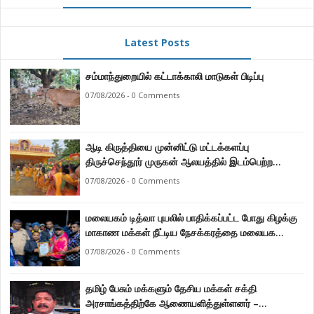
Latest Posts
சம்மாந்துறையில் கட்டாக்காலி மாடுகள் பிடிப்பு
07/08/2026 - 0 Comments
ஆடி கிருத்தியை முன்னிட்டு மட்டக்களப்பு
திருச்செந்தூர் முருகன் ஆலயத்தில் இடம்பெற்ற
பால்குட பவனி 1008 சங்கா ஆபிஷேக நிகழ்வு.
07/08/2026 - 0 Comments
மலையகம் டித்வா புயலில் பாதிக்கப்பட்ட போது கிழக்கு
மாகாண மக்கள் நீட்டிய நேசக்கரத்தை மலையக
மக்கள் ஒருபோதும் மறக்கமாட்டார்கள் : நுவரெலியா
07/08/2026 - 0 Comments
மாநகர சபை பிரதி முதல்வர் எஸ். யோகராஜா
தமிழ் பேசும் மக்களும் தேசிய மக்கள் சக்தி
அரசாங்கத்திற்கே ஆணையளித்துள்ளனர் –