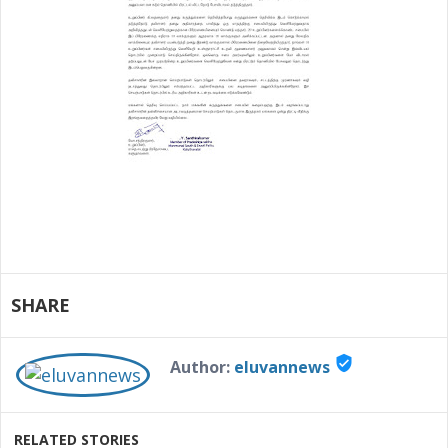
SHARE
verified_user
Author:
eluvannews
RELATED STORIES