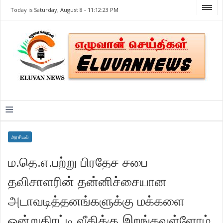
Today is Saturday, August 8 -
11:12:23 PM
≡
அரசியல்
ம.தெ.எ.பற்று பிரதேச சபை
தவிசாளரின் தன்னிச்சையான
அடாவடித்தனங்களுக்கு மக்களை
ஒன்றுதிரட்டி வீதிக்கு இறங்கவுள்ளோம்