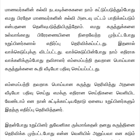
மாணவர்களின்
கல்வி
நடவடிக்கைகளை
நாம்
கட்டுப்படுத்தும்போது
எமது
பிரதேச
மாணவர்களின்
கல்வி
அடைவு
மட்டம்
பாதிக்கப்படும்
.
என்பதனை
தெளிவுபடுத்தியிருந்தோம்
எமது
கருத்துக்களை
உள்வாங்காது
பிரேரணையினை
நிறைவேற்ற
முற்பட்டபோது
.
உறுப்பினர்களால்
எதிர்ப்பு
தெரிவிக்கப்பட்டது
இதனால்
.
வாக்கெடுப்புக்கு
விடப்பட்டது
வாக்கெடுப்பின்போது
நாம்
எதிராக
வாக்களிக்கும்போது
தவிசாளர்
எம்மைப்பற்றி
தவறான
பொய்யான
.
கருத்துக்களை
கூறி
வீடியோ
பதிவு
செய்யப்பட்டது
எம்மைப்பற்றி
தவறாக
பொய்யான
கருத்து
தெரிவித்து
அதனை
வீடியோ
பதிவு
செய்து
எமக்கு
எதிரான
செய்திகளை
வெளியிட
வேண்டாம்
என
நான்
சுட்டிக்காட்டியதோடு
ஏனைய
உறுப்பினர்களும்
.
இதற்கு
எதிர்ப்பு
தெரிவித்தனர்
இதன்போது
உறுப்பினர்
துவேனிகா
ருக்மாங்கதன்
தனது
கருத்தினை
தெரிவிக்க
முற்பட்டபோது
என்ன
வெளியில்
அனுப்பவா
என
கடும்