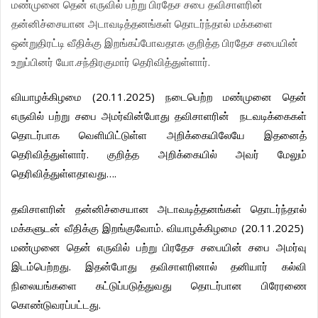
மண்முனை
தென்
எருவில்
பற்று
பிரதேச
சபை
தவிசாளரின்
தன்னிச்சையான
அடாவடித்தனங்கள்
தொடர்ந்தால்
மக்களை
ஒன்றுதிரட்டி
வீதிக்கு
இறங்கப்போவதாக
குறித்த
பிரதேச
சபையின்
.
.
உறுப்பினர்
யோ
சந்திரகுமார்
தெரிவித்துள்ளார்
(20.11.2025)
வியாழக்கிழமை
நடைபெற்ற
மண்முனை
தென்
எருவில்
பற்று
சபை
அமர்வின்போது
தவிசாளரின்
நடவடிக்கைகள்
தொடர்பாக
வெளியிட்டுள்ள
அறிக்கையிலேயே
இதனைத்
.
தெரிவித்துள்ளார்
குறித்த
அறிக்கையில்
அவர்
மேலும்
….
தெரிவித்துள்ளதாவது
தவிசாளரின்
தன்னிச்சையான
அடாவடித்தனங்கள்
தொடர்ந்தால்
.
(20.11.2025)
மக்களுடன்
வீதிக்கு
இறங்குவோம்
வியாழக்கிழமை
மண்முனை
தென்
எருவில்
பற்று
பிரதேச
சபையின்
சபை
அமர்வு
.
இடம்பெற்றது
இதன்போது
தவிசாளரினால்
தனியார்
கல்வி
நிலையங்களை
கட்டுப்படுத்துவது
தொடர்பான
பிரேரணை
.
கொண்டுவரப்பட்டது