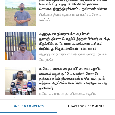
செய்யப்பட்டு வந்த 36 மில்லியன் ரூபாவை
செலவை நிறுத்தியுள்ளோம் - தவிசாளர் வினோ
திண்மக்கழிவகற்றலுக்காக வருடாந்தம் செலவு
செய்யப்பட
அனுரகுமார திசாநாயக்க அவர்கள்
ஜனாதிபதியாக பொறுப்பேற்றதன் பின்னர் வடக்கு
கிழக்கிலே கூடுதலான காணிகளை நாங்கள்
விடுவித்து இருக்கின்றோம் - பிரபு எம்.பி
அனுரகுமார திசாநாயக்க அவர்கள் ஜனாதிபதியாக
பொறுப்பே
க.பொ.த சாதாரண தர பரீட்சையை எழுதிய
மாணவர்களுக்கு 15 நாட்களின் பின்னரே
தனியார் கல்வி நிலையங்கள் க.பொ உயர் தரக்
கற்றலை ஆரம்பிக்க வேண்டும் - பிரதேச சபைத்
தவிசாளர்.
க.பொ.த சாதாரண தர பரீட்சையை எழுதிய
மாணவர்களுக்கு 1
BLOG COMMENTS
FACEBOOK COMMENTS