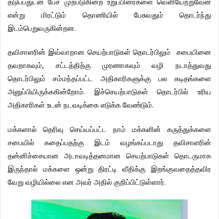
தடுப்பதுடன்
பேச
முற்படுகின்ற
உறுப்பினர்களை
வெளியேற்றுவேன்
என்று
மிரட்டும்
தொணியில்
பேசுவதும்
தொடர்ந்து
.
இடம்பெறுவருகின்றன
தவிசாளரின்
இவ்வாறான
செயற்பாடுகள்
தொடர்பிலும்
சபையினை
,
தவறாகவும்
சட்டத்திற்கு
முரணாகவும்
வழி
நடாத்துவது
தொடர்பிலும்
சம்மந்தப்பட்ட
அதிகாரிகளுக்கு
பல
கடிதங்களை
.
அனுப்பியிருக்ககின்றோம்
இச்செயற்பாடுகள்
தொடர்பில்
உரிய
.
அதிகாரிகள்
உடன்
நடவடிக்கை
எடுக்க
வேண்டும்
மக்களால்
தெரிவு
செய்யப்பட்ட
நாம்
மக்களின்
கருத்துக்களை
சபையில்
கதைப்பதற்கு
இடம்
வழங்கப்படாது
தவிசாளரின்
தன்னிச்சையான
அடாவடித்தனமான
செயற்பாடுகள்
தொடருமாக
இருந்தால்
மக்களை
ஒன்று
திரட்டி
வீதிக்கு
இறங்குவதைத்தவிர
.
வேறு
வழியில்லை
என
அவர்
அதில்
குறிப்பிட்டுள்ளார்