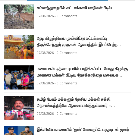
சம்மாந்துறையில் கட்டாக்காலி மாடுகள் பிடிப்பு
07/08/2026 - 0 Comments
ஆடி கிருத்தியை முன்னிட்டு மட்டக்களப்பு
திருச்செந்தூர் முருகன் ஆலயத்தில் இடம்பெற்ற
பால்குட பவனி 1008 சங்கா ஆபிஷேக நிகழ்வு.
07/08/2026 - 0 Comments
மலையகம் டித்வா புயலில் பாதிக்கப்பட்ட போது கிழக்கு
மாகாண மக்கள் நீட்டிய நேசக்கரத்தை மலையக
மக்கள் ஒருபோதும் மறக்கமாட்டார்கள் : நுவரெலியா
07/08/2026 - 0 Comments
மாநகர சபை பிரதி முதல்வர் எஸ். யோகராஜா
தமிழ் பேசும் மக்களும் தேசிய மக்கள் சக்தி
அரசாங்கத்திற்கே ஆணையளித்துள்ளனர் –
கடற்றொழில் அமைச்சர் இராமலிங்கம் சந்திரசேகர்
07/08/2026 - 0 Comments
இங்கினியாகலையில் 'ஐஸ்' போதைப்பொருளுடன் மூவர்