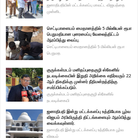
ஜனாதிபதியின் மட்டக்களப்பு மாவட்ட விஜயத்தை
முன்னிட
செட்டிபாளையம் மைதானத்தில் 5 மில்லியன் ரூபா
பெறுமதியான புனரமைப்பு வேலைத்திட்டம்
ஆரம்பித்து வைப்பு.
செட்டிபாளையம் மைதானத்தில் 5 மில்லியன் ரூபா
பெறுமத
குருக்கள்மடம் மனிதப்புதைகுழி ஸ்கேனிங்
நடவடிக்கையின் இறுதி அறிக்கை எதிர்வரும் 22
ஆம் திகதிக்கு முன்னர் நீதிமன்றத்திற்கு
சமர்ப்பிக்கப்படும்.
குருக்கள்மடம் மனிதப்புதைகுழி ஸ்கேனிங்
நடவடிக்கையி
ஜனாதிபதி இன்று மட்டக்களப்பு உத்தியோக பூர்வ
விஜயம் அபிவிருத்தி திட்டங்களையும் ஆரம்பித்து
வைக்கவுள்ளார்.
ஜனாதிபதி இன்று மட்டக்களப்பு உத்தியோக பூர்வ
விஜயம்