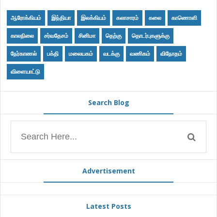
ஆரோக்கியம்
இந்தியா
இலக்கியம்
கலாசாரம்
கலை
காணொளி
காலநிலை
சர்வதேசம்
சினிமா
தெற்கு
தொடர்புகளுக்கு
நேர்காணல்
பக்தி
மலையகம்
வடக்கு
வணிகம்
விநோதம்
விளையாட்டு
Search Blog
Advertisement
Latest Posts