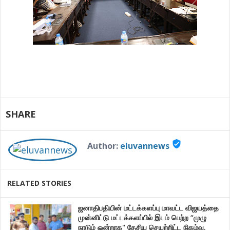
SHARE
verified_user
Author:
eluvannews
RELATED STORIES
ஜனாதிபதியின் மட்டக்களப்பு மாவட்ட விஜயத்தை
முன்னிட்டு மட்டக்களப்பில் இடம் பெற்ற “முழு
நாடும் ஒன்றாக" தேசிய செயற்றிட்ட நிகழ்வு.