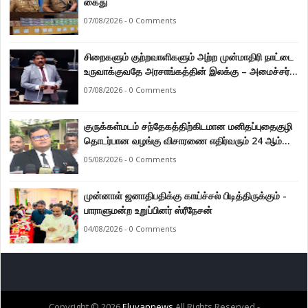
கைது
07/08/2026 - 0 Comments
சிறைகளும் குற்றவாளிகளும் அற்ற முன்மாதிரி நாட்டை
உருவாக்குவதே அரசாங்கத்தின் இலக்கு – அமைச்சர்
இராமலிங்கம் சந்திரசேகர்
07/08/2026 - 0 Comments
குருக்கள்மடம் சந்தேகத்திற்கிடமான மனிதப்புதைகுழி
தொடர்பான வழங்கு விசாரணை எதிர்வரும் 24 ஆம்
திகதிக்கு தவணையிடப்பட்டுள்ளது.
05/08/2026 - 0 Comments
முன்னாள் ஜனாதிபதிக்கு காய்ச்சல் பிடித்திருக்கும் -
பாராளுமன்ற உறுப்பினர் ஸ்ரீநேசன்
04/08/2026 - 0 Comments
Copyright ©
2026
Eluvannews
All Rights Reserved -