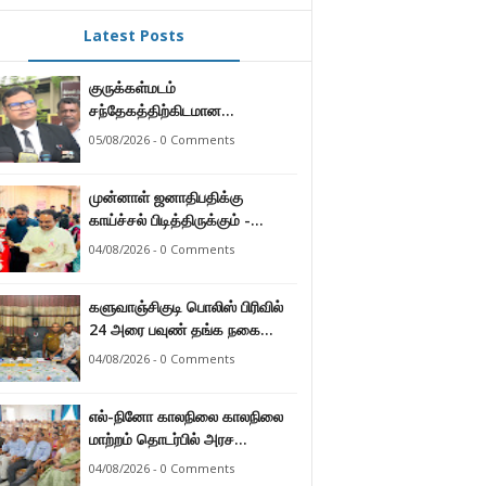
Latest Posts
குருக்கள்மடம்
சந்தேகத்திற்கிடமான
மனிதப்புதைகுழி தொடர்பான
05/08/2026 - 0 Comments
வழங்கு விசாரணை எதிர்வரும் 24
ஆம் திகதிக்கு
முன்னாள் ஜனாதிபதிக்கு
தவணையிடப்பட்டுள்ளது.
காய்ச்சல் பிடித்திருக்கும் -
பாராளுமன்ற உறுப்பினர் ஸ்ரீநேசன்
04/08/2026 - 0 Comments
களுவாஞ்சிகுடி பொலிஸ் பிரிவில்
24 அரை பவுண் தங்க நகை
களவு 24 மணித்தியலத்தில்
04/08/2026 - 0 Comments
பறிமுதல் செய்த பொலிசார்.
எல்-நினோ காலநிலை காலநிலை
மாற்றம் தொடர்பில் அரச
உத்தியோகஸ்த்தர்களுக்கு
04/08/2026 - 0 Comments
தெழிவுபடுத்தல்.