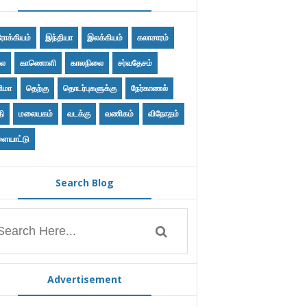
ோக்கியம்
இந்தியா
இலக்கியம்
கலாசாரம்
ை
காணொளி
காலநிலை
சர்வதேசம்
ிமா
தெற்கு
தொடர்புகளுக்கு
நேர்காணல்
தி
மலையகம்
வடக்கு
வணிகம்
விநோதம்
ையாட்டு
Search Blog
Advertisement