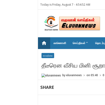
Today is Friday, August 7 -
4:54:52 AM
home
keyboard_arrow_down
காணொளி
செய்திகள்
தொடர்பு
காலநிலை
தீடீரென வீசிய மினி சூற
by
eluvannews
on
05:40
0
SHARE