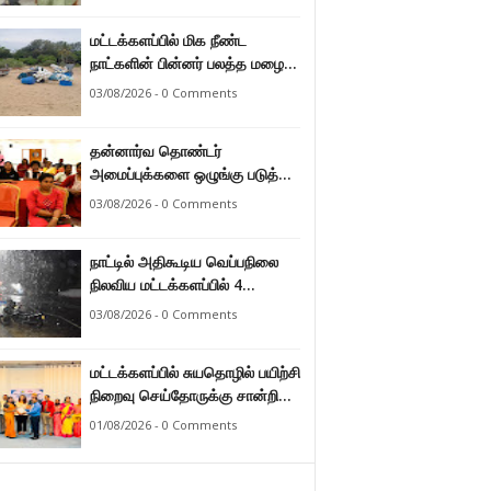
மட்டக்களப்பில் மிக நீண்ட
நாட்களின் பின்னர் பலத்த மழை
47.8 மில்லி மீற்றர் மழை வீழ்ச்சி
03/08/2026 - 0 Comments
பதிவு.
தன்னார்வ தொண்டர்
அமைப்புக்களை ஒழுங்கு படுத்த
வேண்டும் என்ற அடிப்படையில்
03/08/2026 - 0 Comments
அரசாங்கம் கொண்டுவரவுள்ள
சட்டம் - சட்டத்தரணி ஐங்கரன்.
நாட்டில் அதிகூடிய வெப்பநிலை
நிலவிய மட்டக்களப்பில் 4
மாதங்களுக்குப் பின்னர் பலத்த
03/08/2026 - 0 Comments
மழை. அனல் வெப்பக் காலநிலை
தணிந்தது.
மட்டக்களப்பில் சுயதொழில் பயிற்சி
நிறைவு செய்தோருக்கு சான்றிதழ்
வழங்கி வைப்பு.
01/08/2026 - 0 Comments