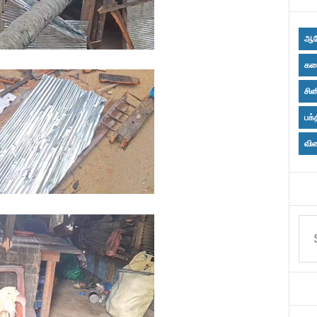
ஆர
கல
சின
பக்
விள