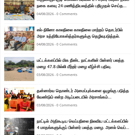
நகை களவு 24 மணித்தியலத்தில் பறிமுதல் செய்த
பொலிசார்.
04/08/2026 - 0 Comments
எல்-நினோ காலநிலை காலநிலை மாற்றம் தொடர்பில்
அரச உத்தியோகஸ்த்தர்களுக்கு தெழிவுபடுத்தல்.
04/08/2026 - 0 Comments
மட்டக்களப்பில் மிக நீண்ட நாட்களின் பின்னர் பலத்த
மழை 47.8 மில்லி மீற்றர் மழை வீழ்ச்சி பதிவு.
03/08/2026 - 0 Comments
தன்னார்வ தொண்டர் அமைப்புக்களை ஒழுங்கு படுத்த
வேண்டும் என்ற அடிப்படையில் அரசாங்கம்
கொண்டுவரவுள்ள சட்டம் - சட்டத்தரணி ஐங்கரன்.
03/08/2026 - 0 Comments
நாட்டில் அதிகூடிய வெப்பநிலை நிலவிய மட்டக்களப்பில்
4 மாதங்களுக்குப் பின்னர் பலத்த மழை. அனல் வெப்பக்
காலநிலை தணிந்தது.