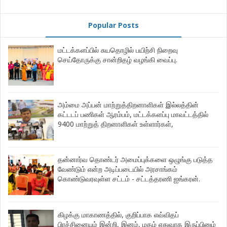
Popular Posts
மட்டக்களப்பில் சுயதொழில் பயிற்சி நிறைவு
செய்தோருக்கு சான்றிதழ் வழங்கி வைப்பு.
அம்மை அப்பன் மாற்றுத்திறனாளிகள் இல்லத்தின்
கட்டடப் பணிகள் ஆரம்பம், மட்டக்களப்பு மாவட்டத்தில்
9400 மாற்றுத் திறனாளிகள் உள்ளார்கள்,
தன்னார்வ தொண்டர் அமைப்புக்களை ஒழுங்கு படுத்த
வேண்டும் என்ற அடிப்படையில் அரசாங்கம்
கொண்டுவரவுள்ள சட்டம் - சட்டத்தரணி ஐங்கரன்.
கிழக்கு மாகாணத்தில், குறிப்பாக எவ்விதப்
பிரச்சினையும் இன்றி, இனம், மதம் எதுவாக இருப்பினும்