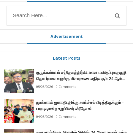
Advertisement
Latest Posts
குருக்கள்மடம் சந்தேகத்திற்கிடமான மனிதப்புதைகுழி
தொடர்பான வழங்கு விசாரணை எதிர்வரும் 24 ஆம்
திகதிக்கு தவணையிடப்பட்டுள்ளது.
05/08/2026 - 0 Comments
முன்னாள் ஜனாதிபதிக்கு காய்ச்சல் பிடித்திருக்கும் -
பாராளுமன்ற உறுப்பினர் ஸ்ரீநேசன்
04/08/2026 - 0 Comments
களுவாஞ்சிகுடி பொலிஸ் பிரிவில் 24 அரை பவுண் தங்க