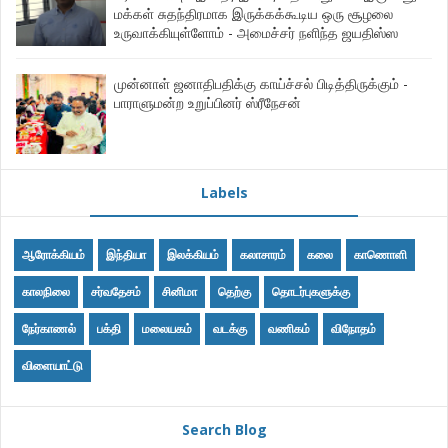
மக்கள் சுதந்திரமாக இருக்கக்கூடிய ஒரு சூழலை
உருவாக்கியுள்ளோம் - அமைச்சர் நளிந்த ஜயதிஸ்ஸ
முன்னாள் ஜனாதிபதிக்கு காய்ச்சல் பிடித்திருக்கும் -
பாராளுமன்ற உறுப்பினர் ஸ்ரீநேசன்
Labels
ஆரோக்கியம்
இந்தியா
இலக்கியம்
கலாசாரம்
கலை
காணொளி
காலநிலை
சர்வதேசம்
சினிமா
தெற்கு
தொடர்புகளுக்கு
நேர்காணல்
பக்தி
மலையகம்
வடக்கு
வணிகம்
விநோதம்
விளையாட்டு
Search Blog