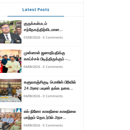
Latest Posts
குருக்கள்மடம்
சந்தேகத்திற்கிடமான
மனிதப்புதைகுழி தொடர்பான
05/08/2026 - 0 Comments
வழங்கு விசாரணை எதிர்வரும் 24
ஆம் திகதிக்கு
முன்னாள் ஜனாதிபதிக்கு
தவணையிடப்பட்டுள்ளது.
காய்ச்சல் பிடித்திருக்கும் -
பாராளுமன்ற உறுப்பினர் ஸ்ரீநேசன்
04/08/2026 - 0 Comments
களுவாஞ்சிகுடி பொலிஸ் பிரிவில்
24 அரை பவுண் தங்க நகை
களவு 24 மணித்தியலத்தில்
04/08/2026 - 0 Comments
பறிமுதல் செய்த பொலிசார்.
எல்-நினோ காலநிலை காலநிலை
மாற்றம் தொடர்பில் அரச
உத்தியோகஸ்த்தர்களுக்கு
04/08/2026 - 0 Comments
தெழிவுபடுத்தல்.