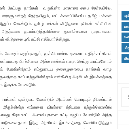
் கேட்பது நாங்கள்
வருகின்ற மாகாண சபை தேர்தலிலே,
ஆர
 பாராளுமன்றத் தேர்தலிலும், மட்டக்களப்பிலேயே தமிழ் மக்கள்
அனுப்ப வேண்டும். தமிழ் மக்கள் விடுதலை புலிகள் கட்சியின்
கல
 அதற்கான தயார்படுத்தவில்லை துணிச்சலான முடிவுகளை
சின
 விடுதலை புலி கட்சி எதிர்பார்க்கிறது.
பக்
, கோஷம் எழுப்புவதும், முக்கியமல்ல. ஏனைய எதிர்க்கட்சிகள்
விள
கு உள்ளாவது பிரச்சினை அல்ல நாங்கள் எதை செய்து காட்டினோம்
்லப் போகின்றோம் எம்னுடைய தலைமுறையை நாங்கள் வாழ
ுவத்தை காப்பாற்றுகின்றோம் என்கின்ற அரசியல் இயக்கத்தை
கு இருக்க வேண்டும்.
் நாங்கள் ஒன்றுபட வேண்டும் அடம்பன் கொடியும் திரண்டால்
ில் இருக்கின்ற எங்களை விமர்சன ரீதியாக ஏற்றுக்கொண்டு
எமது கிராமமட்ட அமைப்புகளை கட்டி எழுப்ப வேண்டும் அந்த
பாடுகளைதான் இந்த அரசியல் இயக்கத்தை வெளிப்படுத்தும்