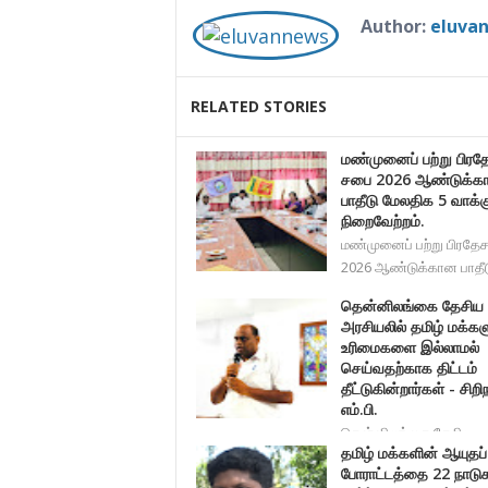
Author:
eluva
RELATED STORIES
மண்முனைப் பற்று பிரத
சபை 2026 ஆண்டுக்க
பாதீடு மேலதிக 5 வாக்
நிறைவேற்றம்.
மண்முனைப் பற்று பிரதே
2026 ஆண்டுக்கான பாதீ
தென்னிலங்கை தேசிய
அரசியலில் தமிழ் மக்கள
உரிமைகளை இல்லாமல்
செய்வதற்காக திட்டம்
தீட்டுகின்றார்கள் - சிறி
எம்.பி.
தென்னிலங்கை தேசிய
தமிழ் மக்களின் ஆயுதப்
அரசியலில் தமிழ் மக்களுக்கு உரிம
போராட்டத்தை 22 நாடு