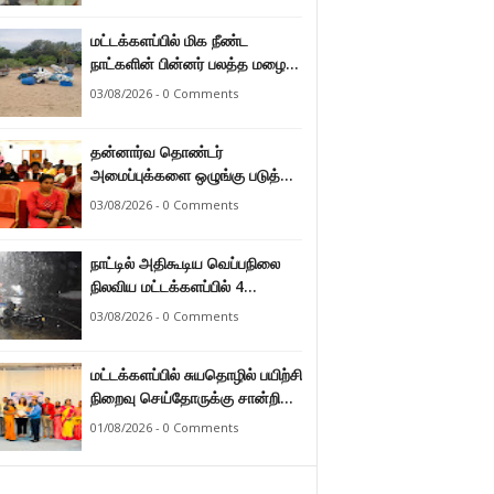
மட்டக்களப்பில் மிக நீண்ட
நாட்களின் பின்னர் பலத்த மழை
47.8 மில்லி மீற்றர் மழை வீழ்ச்சி
03/08/2026 - 0 Comments
பதிவு.
தன்னார்வ தொண்டர்
அமைப்புக்களை ஒழுங்கு படுத்த
வேண்டும் என்ற அடிப்படையில்
03/08/2026 - 0 Comments
அரசாங்கம் கொண்டுவரவுள்ள
சட்டம் - சட்டத்தரணி ஐங்கரன்.
நாட்டில் அதிகூடிய வெப்பநிலை
நிலவிய மட்டக்களப்பில் 4
மாதங்களுக்குப் பின்னர் பலத்த
03/08/2026 - 0 Comments
மழை. அனல் வெப்பக் காலநிலை
தணிந்தது.
மட்டக்களப்பில் சுயதொழில் பயிற்சி
நிறைவு செய்தோருக்கு சான்றிதழ்
வழங்கி வைப்பு.
01/08/2026 - 0 Comments