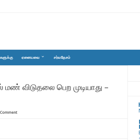
keyboard_arrow_down
களுக்கு
ஏனையவை
சர்வதேசம்
 மண் விடுதலை பெற முடியாது –
 Comment