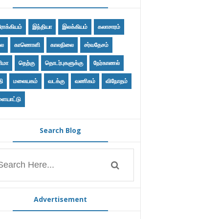
ோக்கியம்
இந்தியா
இலக்கியம்
கலாசாரம்
ை
காணொளி
காலநிலை
சர்வதேசம்
ிமா
தெற்கு
தொடர்புகளுக்கு
நேர்காணல்
தி
மலையகம்
வடக்கு
வணிகம்
விநோதம்
ையாட்டு
Search Blog
Advertisement