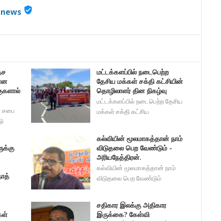
verified_user
nnews
ேச
மட்டக்களப்பில் நடைபெற்ற
ான
தேசிய மக்கள் சக்தி கட்சியின்
குகளால்
தொழிலாளர் தின நிகழ்வு
மட்டக்களப்பில் நடைபெற்ற தேசிய
ச சபை
மக்கள் சக்தி கட்சிய
டு
கல்வியின் மூலமாகத்தான் நாம்
ுக்கு
விடுதலை பெற வேண்டும் -
அரியநேத்திரன்.
கல்வியின் மூலமாகத்தான் நாம்
நாத்
விடுதலை பெற வேண்டும்
சதிகார இலக்கு அதிகார
கள்
இருக்கை? கேள்வி