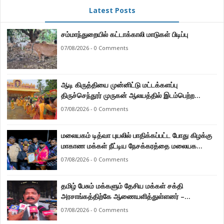
Latest Posts
சம்மாந்துறையில் கட்டாக்காலி மாடுகள் பிடிப்பு
07/08/2026 - 0 Comments
ஆடி கிருத்தியை முன்னிட்டு மட்டக்களப்பு
திருச்செந்தூர் முருகன் ஆலயத்தில் இடம்பெற்ற
பால்குட பவனி 1008 சங்கா ஆபிஷேக நிகழ்வு.
07/08/2026 - 0 Comments
மலையகம் டித்வா புயலில் பாதிக்கப்பட்ட போது கிழக்கு
மாகாண மக்கள் நீட்டிய நேசக்கரத்தை மலையக
மக்கள் ஒருபோதும் மறக்கமாட்டார்கள் : நுவரெலியா
07/08/2026 - 0 Comments
மாநகர சபை பிரதி முதல்வர் எஸ். யோகராஜா
தமிழ் பேசும் மக்களும் தேசிய மக்கள் சக்தி
அரசாங்கத்திற்கே ஆணையளித்துள்ளனர் –
கடற்றொழில் அமைச்சர் இராமலிங்கம் சந்திரசேகர்
07/08/2026 - 0 Comments