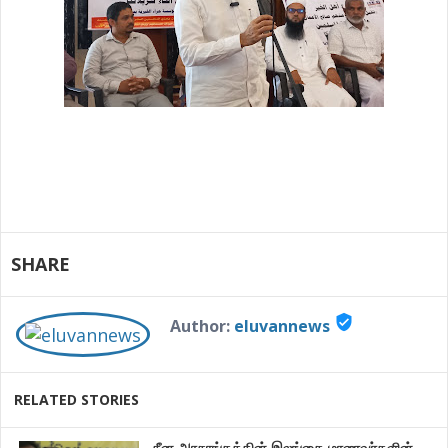
SHARE
verified_user
Author:
eluvannews
RELATED STORIES
சீன அரசாங்கத்தின் இலங்கை மாணவர்களின்