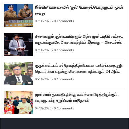
இங்கினியாகலையில் 'ஐஸ்' போதைப்பொருளுடன் மூவர்
கைது
07/08/2026 - 0 Comments
சிறைகளும் குற்றவாளிகளும் அற்ற முன்மாதிரி நாட்டை
உருவாக்குவதே அரசாங்கத்தின் இலக்கு – அமைச்சர்
இராமலிங்கம் சந்திரசேகர்
07/08/2026 - 0 Comments
குருக்கள்மடம் சந்தேகத்திற்கிடமான மனிதப்புதைகுழி
தொடர்பான வழங்கு விசாரணை எதிர்வரும் 24 ஆம்
திகதிக்கு தவணையிடப்பட்டுள்ளது.
05/08/2026 - 0 Comments
முன்னாள் ஜனாதிபதிக்கு காய்ச்சல் பிடித்திருக்கும் -
பாராளுமன்ற உறுப்பினர் ஸ்ரீநேசன்
04/08/2026 - 0 Comments