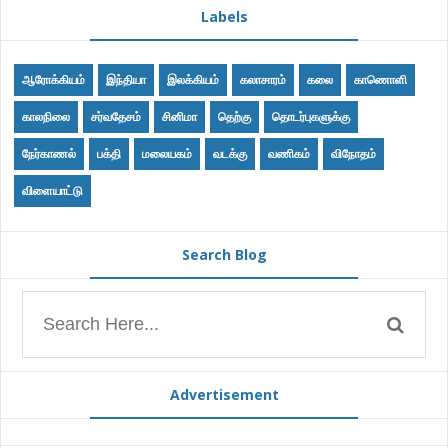
Labels
ஆரோக்கியம்
இந்தியா
இலக்கியம்
கலாசாரம்
கலை
காணொளி
காலநிலை
சர்வதேசம்
சினிமா
தெற்கு
தொடர்புகளுக்கு
நேர்காணல்
பக்தி
மலையகம்
வடக்கு
வணிகம்
விநோதம்
விளையாட்டு
Search Blog
Advertisement