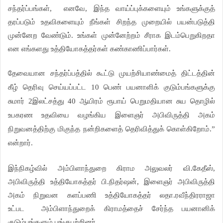
சந்தர்ப்பங்கள்,
எனவே, இந்த வாய்ப்புக்களையும் உங்களுக்குத்
தரப்படும் உதவிகளையும் நீங்கள் சிறந்த முறையில் பயன்படுத்தி
முன்னேற வேண்டும். உங்கள் முன்னேற்றம் சீராக இடம்பெறுகிறதா
என எங்களது உத்தியோகத்தர்கள் கண்காணிப்பார்கள்.
தேவையான சந்தர்ப்பத்தில் கூட்டு முயற்சியாண்மைத் திட்டத்தின்
கீழ் தெரிவு செய்யப்பட்ட 10 பெண் பயனாளிக் குடும்பங்களுக்கு
சுமார் 2
இலட்சத்து 40 ஆயிரம் ரூபாய் பெறுமதியான சுய தொழில்
உபகரண உதவியை வழங்கிய இளைஞர் அபிவிருத்தி அகம்
நிறுவனத்திற்கு மிகுந்த நன்றிகளைத் தெரிவித்துக் கொள்கிறோம்.”
என்றார்.
இந்நிகழ்வில் அம்பிளாந்துறை கிராம அலுவலர் வி.கேதீஸ்,
அபிவிருத்தி உத்தியோகத்தர் பி.நிதர்ஷன், இளைஞர் அபிவிருத்தி
அகம் நிறுவன களப்பணி உத்தியோகத்தர் லதா.ரவீந்திரராஜா
உட்பட அம்பிளாந்துறைக் கிராமத்தைச் சேர்ந்த பயனானிக்
குடும்பங்களும் பங்குபற்றினர்.