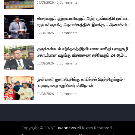
07/08/2026 - 0 Comments
சிறைகளும் குற்றவாளிகளும் அற்ற முன்மாதிரி நாட்டை
உருவாக்குவதே அரசாங்கத்தின் இலக்கு – அமைச்சர்
இராமலிங்கம் சந்திரசேகர்
07/08/2026 - 0 Comments
குருக்கள்மடம் சந்தேகத்திற்கிடமான மனிதப்புதைகுழி
தொடர்பான வழங்கு விசாரணை எதிர்வரும் 24 ஆம்
திகதிக்கு தவணையிடப்பட்டுள்ளது.
05/08/2026 - 0 Comments
முன்னாள் ஜனாதிபதிக்கு காய்ச்சல் பிடித்திருக்கும் -
பாராளுமன்ற உறுப்பினர் ஸ்ரீநேசன்
04/08/2026 - 0 Comments
Copyright ©
2026
Eluvannews
All Rights Reserved -