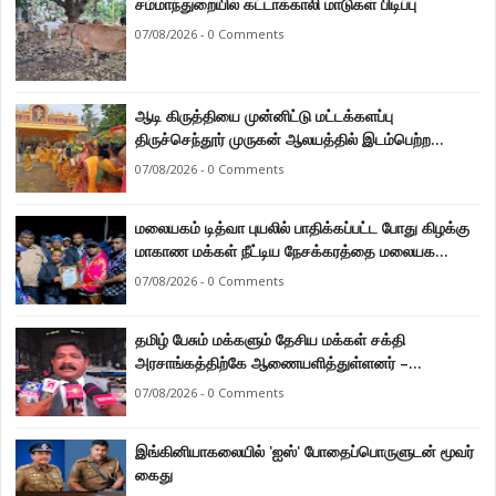
சம்மாந்துறையில் கட்டாக்காலி மாடுகள் பிடிப்பு
07/08/2026 - 0 Comments
ஆடி கிருத்தியை முன்னிட்டு மட்டக்களப்பு
திருச்செந்தூர் முருகன் ஆலயத்தில் இடம்பெற்ற
பால்குட பவனி 1008 சங்கா ஆபிஷேக நிகழ்வு.
07/08/2026 - 0 Comments
மலையகம் டித்வா புயலில் பாதிக்கப்பட்ட போது கிழக்கு
மாகாண மக்கள் நீட்டிய நேசக்கரத்தை மலையக
மக்கள் ஒருபோதும் மறக்கமாட்டார்கள் : நுவரெலியா
07/08/2026 - 0 Comments
மாநகர சபை பிரதி முதல்வர் எஸ். யோகராஜா
தமிழ் பேசும் மக்களும் தேசிய மக்கள் சக்தி
அரசாங்கத்திற்கே ஆணையளித்துள்ளனர் –
கடற்றொழில் அமைச்சர் இராமலிங்கம் சந்திரசேகர்
07/08/2026 - 0 Comments
இங்கினியாகலையில் 'ஐஸ்' போதைப்பொருளுடன் மூவர்
கைது