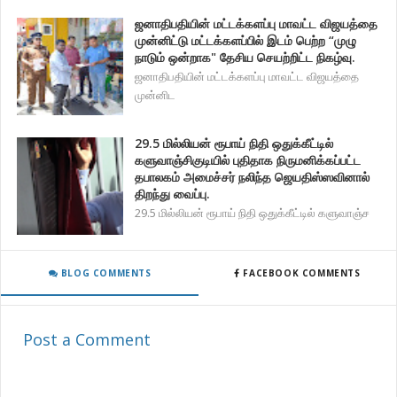
ஜனாதிபதியின் மட்டக்களப்பு மாவட்ட விஜயத்தை
முன்னிட்டு மட்டக்களப்பில் இடம் பெற்ற “முழு
நாடும் ஒன்றாக" தேசிய செயற்றிட்ட நிகழ்வு.
ஜனாதிபதியின் மட்டக்களப்பு மாவட்ட விஜயத்தை
முன்னிட
29.5 மில்லியன் ரூபாய் நிதி ஒதுக்கீட்டில்
களுவாஞ்சிகுடியில் புதிதாக நிருமனிக்கப்பட்ட
தபாலகம் அமைச்சர் நலிந்த ஜெயதிஸ்ஸவினால்
திறந்து வைப்பு.
29.5 மில்லியன் ரூபாய் நிதி ஒதுக்கீட்டில் களுவாஞ்ச
BLOG COMMENTS
FACEBOOK COMMENTS
Post a Comment