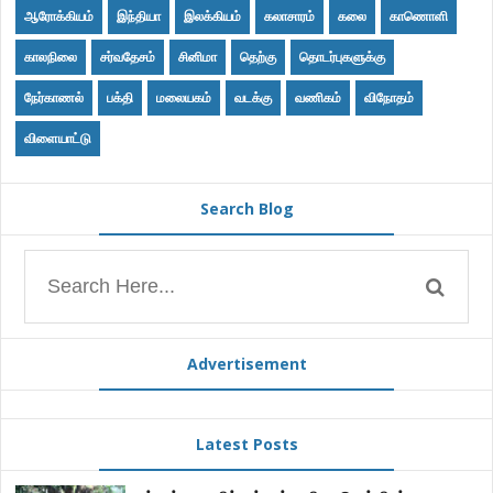
ஆரோக்கியம்
இந்தியா
இலக்கியம்
கலாசாரம்
கலை
காணொளி
காலநிலை
சர்வதேசம்
சினிமா
தெற்கு
தொடர்புகளுக்கு
நேர்காணல்
பக்தி
மலையகம்
வடக்கு
வணிகம்
விநோதம்
விளையாட்டு
Search Blog
Advertisement
Latest Posts