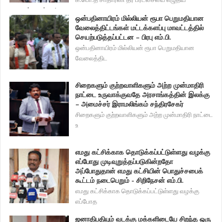
மாணவர்களுக்கு 1
ஒன்பதினாயிரம் மில்லியன் ரூபா பெறுமதியான
வேலைத்திட்டங்கள் மட்டக்களப்பு மாவட்டத்தில்
செயற்படுத்தப்பட்டன – பிரபு எம்.பி.
ஒன்பதினாயிரம் மில்லியன் ரூபா பெறுமதியான
வேலைத்திட
சிறைகளும் குற்றவாளிகளும் அற்ற முன்மாதிரி
நாட்டை உருவாக்குவதே அரசாங்கத்தின் இலக்கு
– அமைச்சர் இராமலிங்கம் சந்திரசேகர்
சிறைகளும் குற்றவாளிகளும் அற்ற முன்மாதிரி நாட்டை
உ
எமது கட்சிக்காக தொடுக்கப்பட்டுள்ளது வழக்கு
எப்போது முடிவுறுத்தப்படுகின்றதோ
அப்போதுதான் எமது கட்சியின் பொதுச்சபைக்
கூட்டம் நடைபெறும் - சிறிநேசன் எம்.பி.
எமது கட்சிக்காக தொடுக்கப்பட்டுள்ளது வழக்கு
எப்போத
ஜனாதிபதியும் வடக்கு மக்களிடையே சிறந்த ஒரு