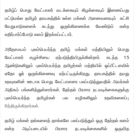
தமிழ்ப்
பொது
வேட்பாளர்
வடக்கையும்
கிழக்கையும்
இணைப்பது
மட்டுமல்ல
தமிழர்
தாயகத்தில்
உள்ள
மக்கள்
அனைவரையும்
கட்சி
வேறுபாடுகளைக்
கடந்து
ஒருங்கிணைக்க
வேண்டும்
என்ற
.
எதிர்பார்ப்போடு
களம்
இறக்கப்பட்டார்
அதேசமயம்
புலம்பெயர்ந்த
தமிழ்
மக்கள்
மத்தியிலும்
பொது
.
15
வேட்பாளர்
எழுச்சியை
ஏற்படுத்தியிருக்கின்றார்
கடந்த
ஆண்டுகளிலும்
புலம்பெயர்ந்த
தமிழர்கள்
மத்தியில்
ஒப்பீட்டளவில்
.
ஏதோ
ஓர்
ஒருங்கிணைவு
ஏற்பட்டிருக்கிறது
தாயகத்தில்
தமது
உறவுகளின்
ஊடாக
பொது
வேட்பாளரை
பலப்படுத்துவதில்
அவர்கள்
.
அதிகம்
பங்களித்துள்ளார்கள்
தேர்தல்
பிரசார
நடவடிக்கைகளுக்கு
புலம்பெயர்ந்த
தமிழர்கள்
பல
வழிகளிலும்
உதவிகளைப்
பு
.
ரிந்திருக்கிறார்கள்
தமிழ்
மக்கள்
தங்களைத்
தாங்களே
பலப்படுத்தும்
ஒரு
தேர்தல்
களம்
என்ற
அடிப்படையில்
பிரசார
நடவடிக்கைகளில்
ஒருவித