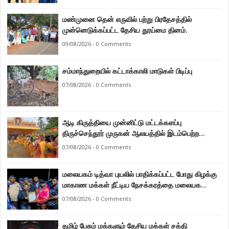
மண்முனை தென் எருவில் பற்று பிரதேசத்தில்
முன்னெடுக்கப்பட்ட தேசிய தூய்மை தினம்.
09/08/2026 - 0 Comments
சம்மாந்துறையில் கட்டாக்காலி மாடுகள் பிடிப்பு
07/08/2026 - 0 Comments
ஆடி கிருத்தியை முன்னிட்டு மட்டக்களப்பு
திருச்செந்தூர் முருகன் ஆலயத்தில் இடம்பெற்ற
பால்குட பவனி 1008 சங்கா ஆபிஷேக நிகழ்வு.
07/08/2026 - 0 Comments
மலையகம் டித்வா புயலில் பாதிக்கப்பட்ட போது கிழக்கு
மாகாண மக்கள் நீட்டிய நேசக்கரத்தை மலையக
மக்கள் ஒருபோதும் மறக்கமாட்டார்கள் : நுவரெலியா
07/08/2026 - 0 Comments
மாநகர சபை பிரதி முதல்வர் எஸ். யோகராஜா
தமிழ் பேசும் மக்களும் தேசிய மக்கள் சக்தி