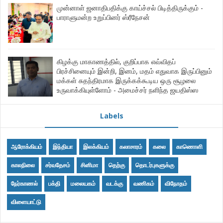
முன்னாள் ஜனாதிபதிக்கு காய்ச்சல் பிடித்திருக்கும் -
பாராளுமன்ற உறுப்பினர் ஸ்ரீநேசன்
கிழக்கு மாகாணத்தில், குறிப்பாக எவ்விதப்
பிரச்சினையும் இன்றி, இனம், மதம் எதுவாக இருப்பினும்
மக்கள் சுதந்திரமாக இருக்கக்கூடிய ஒரு சூழலை
உருவாக்கியுள்ளோம் - அமைச்சர் நளிந்த ஜயதிஸ்ஸ
Labels
ஆரோக்கியம்
இந்தியா
இலக்கியம்
கலாசாரம்
கலை
காணொளி
காலநிலை
சர்வதேசம்
சினிமா
தெற்கு
தொடர்புகளுக்கு
நேர்காணல்
பக்தி
மலையகம்
வடக்கு
வணிகம்
விநோதம்
விளையாட்டு