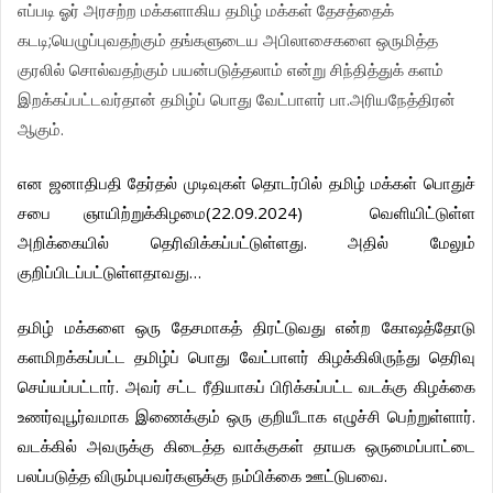
எப்படி
ஓர்
அரசற்ற
மக்களாகிய
தமிழ்
மக்கள்
தேசத்தைக்
;
கடடி
யெழுப்புவதற்கும்
தங்களுடைய
அபிலாசைகளை
ஒருமித்த
குரலில்
சொல்வதற்கும்
பயன்படுத்தலாம்
என்று
சிந்தித்துக்
களம்
.
இறக்கப்பட்டவர்தான்
தமிழ்ப்
பொது
வேட்பாளர்
பா
அரியநேத்திரன்
.
ஆகும்
என
ஜனாதிபதி
தேர்தல்
முடிவுகள்
தொடர்பில்
தமிழ்
மக்கள்
பொதுச்
(22.09.2024)
சபை
ஞாயிற்றுக்கிழமை
வெளியிட்டுள்ள
.
அறிக்கையில்
தெரிவிக்கப்பட்டுள்ளது
அதில்
மேலும்
…
குறிப்பிடப்பட்டுள்ளதாவது
தமிழ்
மக்களை
ஒரு
தேசமாகத்
திரட்டுவது
என்ற
கோஷத்தோடு
களமிறக்கப்பட்ட
தமிழ்ப்
பொது
வேட்பாளர்
கிழக்கிலிருந்து
தெரிவு
.
செய்யப்பட்டார்
அவர்
சட்ட
ரீதியாகப்
பிரிக்கப்பட்ட
வடக்கு
கிழக்கை
.
உணர்வுபூர்வமாக
இணைக்கும்
ஒரு
குறியீடாக
எழுச்சி
பெற்றுள்ளார்
வடக்கில்
அவருக்கு
கிடைத்த
வாக்குகள்
தாயக
ஒருமைப்பாட்டை
.
பலப்படுத்த
விரும்புபவர்களுக்கு
நம்பிக்கை
ஊட்டுபவை