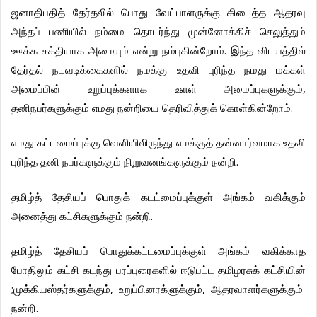
ஜனாதிபதித்
தேர்தலில்
பொது
வேட்பாளருக்கு
கிடைத்த
ஆதரவு
அந்தப்
பணியில்
நம்மை
தொடர்ந்து
முன்னோக்கிச்
செலுத்தும்
.
ஊக்க
சக்தியாக
அமையும்
என்று
நம்புகின்றோம்
இந்த
விடயத்தில்
தேர்தல்
நடவடிக்கைகளில்
நமக்கு
உதவி
புரிந்த
நமது
மக்கள்
,
அமைப்பின்
உறுப்புக்களாக
உளள்
அமைப்புகளுக்கும்
.
தனிநபர்களுக்கும்
எமது
நன்றியை
தெரிவித்துக்
கொள்கின்றோம்
எமது
கட்டமைப்புக்கு
வெளியிலிருந்து
எமக்குத்
தன்னார்வமாக
உதவி
.
புரிந்த
தனி
நபர்களுக்கும்
நிறுவனங்களுக்கும்
நன்றி
தமிழ்த்
தேசியப்
பொதுக்
கடட்மைப்புக்குள்
அங்கம்
வகிக்கும்
.
அனைத்து
கட்சிகளுக்கும்
நன்றி
தமிழ்த்
தேசியப்
பொதுக்கட்டமைப்புக்குள்
அங்கம்
வகிக்காத
போதிலும்
கட்சி
கடந்து
பரப்புரைகளில்
ஈடுபட்ட
தமிழரசுக்
கட்சியின்
;
,
,
முக்கியஸ்தர்களுக்கும்
உறுப்பினரக்ளுக்கும்
ஆதரவாளர்களுக்கும்
.
நன்றி