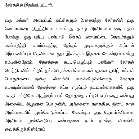
.
தேர்தலில்
இறக்கப்பட்டார்
ஒரு
மக்கள்
அமைப்பும்
கட்சிகளும்
இணைந்து
தேர்தலில்
ஒரு
வேட்பாளரை
நிறுத்தியமை
என்பது
தமிழ்
அரசியலில்
ஒரு
புதிய
.
.
போக்கு
ஒரு
புதிய
பண்பாடு
இந்தப்
பண்பாட்டை
தொடர்ந்தும்
பலப்படுத்தி
வளர்ப்பதற்கு
தேர்தல்
முடிவுகளுக்கும்
அப்பால்
அர்ப்பணிப்பும்
தெளிவான
தூர
இலக்கும்
இருக்க
வேண்டும்
என்று
.
;
நம்புகின்றோம்
தேசத்தை
கடடி
யெழுப்பும்
பணிகள்
தேர்தல்
வெற்றிகளில்
மட்டும்
தங்கியிருக்கவில்லை
என்பதனை
தமிழ்
மக்கள்
.
பொதுச்சபை
நன்கு
விளங்கி
வைத்திருக்கின்றது
தேர்தல்
நடவடிக்கைகள்
தேசத்தை
கட்டி
எழுப்பும்
நடவடிக்கைகளில்
ஒரு
.
பகுதி
மட்டுமே
அதற்கும்
பால்
தேசத்தை
கட்டியெழுப்புவது
என்பது
,
,
அதைவிட
ஆழமான
பொருளில்
பரந்தகன்ற
தளத்தில்
நீண்ட
கால
அடிப்படையில்
முன்னெடுக்கப்பட
வேண்டிய
ஒரு
தொடர்ச்சியான
அரசியல்
முன்னெடுப்பு
என்பதனை
நாம்
நான்கு
விளங்கி
.
வைத்திருக்கின்றோம்