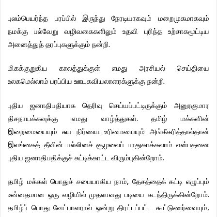
புலம்பெயர்ந்த
பரப்பில்
இருந்து
நேரடியாகவும்
மறைமுகமாகவும்
நமக்கு
பல்வேறு
வழிவகைகளிலும்
உதவி
புரிந்த
உற்சாகமூட்டிய
.
அனைத்துத்
தரப்புகளுக்கும்
நன்றி
மிகக்குறுகிய
காலத்துக்குள்
எமது
அரசியல்
செய்தியை
.
உலகமெல்லாம்
பரப்பிய
ஊடகவியலாளரக்ளுக்கு
நன்றி
புதிய
ஜனாதிபதியாக
தெரிவு
செய்யப்பட்டிருக்கும்
அனுரகுமார
.
திசநாயக்கவுக்கு
எமது
வாழ்த்துகள்
தமிழ்
மக்களின்
இறைமையையும்
சுய
நிர்ணய
உரிமையையும்
அங்கீகரித்தால்தான்
இலங்கைத்
தீவின்
பல்லினச்
சூழலைப்
பாதுகாக்கலாம்
என்பதனை
.
புதிய
ஜனாதிபதிக்குச்
சுட்டிக்காட்ட
விரும்புகின்றோம்
,
தமிழ்
மக்கள்
பொதுச்
சபையாகிய
நாம்
தேசத்தைக்
கட்டி
எழுப்பும்
.
உன்னதமான
ஒரு
வழியில்
முதலாவது
படியை
கடந்திருக்கின்றோம்
,
தமிழ்ப்
பொது
வேட்பாளரால்
ஒன்று
திரட்டப்பட்ட
கூட்டுணர்வையும்