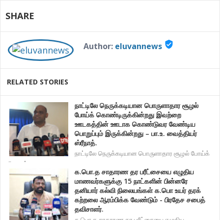
SHARE
verified_user
Author:
eluvannews
RELATED STORIES
நாட்டிலே நெருக்கடியான பொருளாதார சூழல்
போய்க் கொண்டிருக்கின்றது இவற்றை
ஊடகத்தின் ஊடாக கொண்டுவர வேண்டிய
பொறுப்பும் இருக்கின்றது – பா.உ. வைத்தியர்
ஸ்ரீநாத்.
நாட்டிலே நெருக்கடியான பொருளாதார சூழல் போய்க்
கொண்
க.பொ.த சாதாரண தர பரீட்சையை எழுதிய
மாணவர்களுக்கு 15 நாட்களின் பின்னரே
தனியார் கல்வி நிலையங்கள் க.பொ உயர் தரக்
கற்றலை ஆரம்பிக்க வேண்டும் - பிரதேச சபைத்
தவிசாளர்.
க.பொ.த சாதாரண தர பரீட்சையை எழுதிய