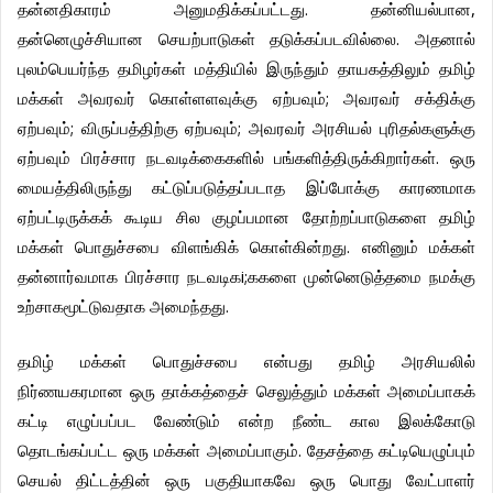
.
,
தன்னதிகாரம்
அனுமதிக்கப்பட்டது
தன்னியல்பான
.
தன்னெழுச்சியான
செயற்பாடுகள்
தடுக்கப்படவில்லை
அதனால்
புலம்பெயர்ந்த
தமிழர்கள்
மத்தியில்
இருந்தும்
தாயகத்திலும்
தமிழ்
;
மக்கள்
அவரவர்
கொள்ளளவுக்கு
ஏற்பவும்
அவரவர்
சக்திக்கு
;
;
ஏற்பவும்
விருப்பத்திற்கு
ஏற்பவும்
அவரவர்
அரசியல்
புரிதல்களுக்கு
.
ஏற்பவும்
பிரச்சார
நடவடிக்கைகளில்
பங்களித்திருக்கிறார்கள்
ஒரு
மையத்திலிருந்து
கட்டுப்படுத்தப்படாத
இப்போக்கு
காரணமாக
ஏற்பட்டிருக்கக்
கூடிய
சில
குழப்பமான
தோற்றப்பாடுகளை
தமிழ்
.
மக்கள்
பொதுச்சபை
விளங்கிக்
கொள்கின்றது
எனினும்
மக்கள்
i;
தன்னார்வமாக
பிரச்சார
நடவடிக
ககளை
முன்னெடுத்தமை
நமக்கு
.
உற்சாகமூட்டுவதாக
அமைந்தது
தமிழ்
மக்கள்
பொதுச்சபை
என்பது
தமிழ்
அரசியலில்
நிர்ணயகரமான
ஒரு
தாக்கத்தைச்
செலுத்தும்
மக்கள்
அமைப்பாகக்
கட்டி
எழுப்பப்பட
வேண்டும்
என்ற
நீண்ட
கால
இலக்கோடு
.
தொடங்கப்பட்ட
ஒரு
மக்கள்
அமைப்பாகும்
தேசத்தை
கட்டியெழுப்பும்
செயல்
திட்டத்தின்
ஒரு
பகுதியாகவே
ஒரு
பொது
வேட்பாளர்