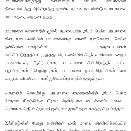
பாடசாலையிலிருந்து கன்னன்குடா ஊடாக கரயாக்கன்
தீவையடைந்து அங்கிருந்து தாண்டியடி ஊடாக மீண்டும் பாடசாலை
வளாகத்தை வந்தடைந்தது.
பாடசாலை வரலாற்றில் முதல் தடவையாக இடம் பெற்ற பாடசாலை
தின நடைபவனியில் பாடசாலைக்கு காணி நன்கொடை செய்த
நன்கொடையாளர்களின் உருவப்படங்கள்
காட்சிப்படுத்த்தப்பட்டிருந்ததுடன், பவனியில் அதிகளவிலான பழைய
மாணவர்கள், ஆசிரியர்கள், பாடசாலை அபிவிருத்திச் சங்க
உறுப்பினர்கள், பெற்றோர்கள், பாடசாலை நலன்விரும்பிகள் என
பெருமளவிலானோர் கலந்துகொண்டு சிறப்பித்திருந்தனர்.
அதனைத் தொடர்ந்து பாடசாலை மைதானத்தில் இடம் பெற்ற
பிரதான நிகழ்விற்கு பிரதம அதிதியாக மட்டக்களப்பு மாவட்ட
அரசாங்க அதிபர் திருமதி.ஜஸ்டினா முரளிதரன் கலந்து சிறப்பித்தார்.
இந்நிகழ்வின் போது அதிதிகள் மலர் மாலை அணிவிக்கப்பட்டு
வரவேற்கப்பட்டதனைத் தொடர்ந்து, தேசிய கொடி மற்றும் பாடசாலை