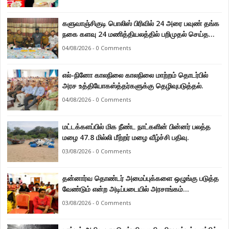
களுவாஞ்சிகுடி பொலிஸ் பிரிவில் 24 அரை பவுண் தங்க
நகை களவு 24 மணித்தியலத்தில் பறிமுதல் செய்த
பொலிசார்.
04/08/2026 - 0 Comments
எல்-நினோ காலநிலை காலநிலை மாற்றம் தொடர்பில்
அரச உத்தியோகஸ்த்தர்களுக்கு தெழிவுபடுத்தல்.
04/08/2026 - 0 Comments
மட்டக்களப்பில் மிக நீண்ட நாட்களின் பின்னர் பலத்த
மழை 47.8 மில்லி மீற்றர் மழை வீழ்ச்சி பதிவு.
03/08/2026 - 0 Comments
தன்னார்வ தொண்டர் அமைப்புக்களை ஒழுங்கு படுத்த
வேண்டும் என்ற அடிப்படையில் அரசாங்கம்
கொண்டுவரவுள்ள சட்டம் - சட்டத்தரணி ஐங்கரன்.
03/08/2026 - 0 Comments