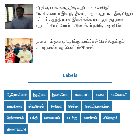
கிழக்கு மாகாணத்தில், குறிப்பாக எவ்விதப்
பிரச்சினையும் இன்றி, இனம், மதம் எதுவாக இருப்பினும்
மக்கள் சுதந்திரமாக இருக்கக்கூடிய ஒரு சூழலை
உருவாக்கியுள்ளோம் - அமைச்சர் நளிந்த ஜயதிஸ்ஸ
முன்னாள் ஜனாதிபதிக்கு காய்ச்சல் பிடித்திருக்கும் -
பாராளுமன்ற உறுப்பினர் ஸ்ரீநேசன்
Labels
ஆரோக்கியம்
இந்தியா
இலக்கியம்
கலாசாரம்
கலை
காணொளி
காலநிலை
சர்வதேசம்
சினிமா
தெற்கு
தொடர்புகளுக்கு
நேர்காணல்
பக்தி
மலையகம்
வடக்கு
வணிகம்
விநோதம்
விளையாட்டு