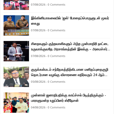
கடற்றொழில் அமைச்சர் இராமலிங்கம் சந்திரசேகர்
07/08/2026 - 0 Comments
இங்கினியாகலையில் 'ஐஸ்' போதைப்பொருளுடன் மூவர்
கைது
07/08/2026 - 0 Comments
சிறைகளும் குற்றவாளிகளும் அற்ற முன்மாதிரி நாட்டை
உருவாக்குவதே அரசாங்கத்தின் இலக்கு – அமைச்சர்
இராமலிங்கம் சந்திரசேகர்
07/08/2026 - 0 Comments
குருக்கள்மடம் சந்தேகத்திற்கிடமான மனிதப்புதைகுழி
தொடர்பான வழங்கு விசாரணை எதிர்வரும் 24 ஆம்
திகதிக்கு தவணையிடப்பட்டுள்ளது.
05/08/2026 - 0 Comments
முன்னாள் ஜனாதிபதிக்கு காய்ச்சல் பிடித்திருக்கும் -
பாராளுமன்ற உறுப்பினர் ஸ்ரீநேசன்
04/08/2026 - 0 Comments