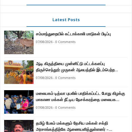
Latest Posts
சம்மாந்துறையில் கட்டாக்காலி மாடுகள் பிடிப்பு
07/08/2026 - 0 Comments
ஆடி கிருத்தியை முன்னிட்டு மட்டக்களப்பு
திருச்செந்தூர் முருகன் ஆலயத்தில் இடம்பெற்ற
பால்குட பவனி 1008 சங்கா ஆபிஷேக நிகழ்வு.
07/08/2026 - 0 Comments
மலையகம் டித்வா புயலில் பாதிக்கப்பட்ட போது கிழக்கு
மாகாண மக்கள் நீட்டிய நேசக்கரத்தை மலையக
மக்கள் ஒருபோதும் மறக்கமாட்டார்கள் : நுவரெலியா
07/08/2026 - 0 Comments
மாநகர சபை பிரதி முதல்வர் எஸ். யோகராஜா
தமிழ் பேசும் மக்களும் தேசிய மக்கள் சக்தி
அரசாங்கத்திற்கே ஆணையளித்துள்ளனர் –