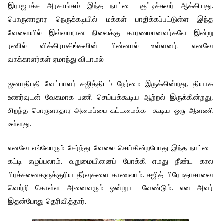
.
இராஜபக்ச
அரசாங்கம்
இந்த
நாட்டை
குட்டிச்சுவர்
ஆக்கியது
பொருளாதார
நெருக்கடியில்
மக்கள்
பாதிக்கப்பட்டுள்ள
இந்த
வேளையில்
இவ்வாறான
நிலைக்கு
காரணமானவர்களே
இன்று
.
ரணில்
விக்கிரமசிங்கவின்
பின்னால்
உள்ளனர்
எனவே
வாக்காளர்கள்
ஏமாந்து
விடாமல்
,
ஜனாதிபதி
வேட்பாளர்
சஜித்திடம்
நேர்மை
இருக்கின்றது
தியாக
,
உணர்வுடன்
வேகமாக
பணி
செய்யக்கூடிய
ஆற்றல்
இருக்கின்றது
சிறந்த
பொருளாதார
அமைப்பை
கட்டமைக்க
கூடிய
ஒரு
ஆளணி
.
உள்ளது
எனவே
எல்லோரும்
சேர்ந்து
வேலை
செய்கின்றபோது
இந்த
நாட்டை
.
கட்டி
எழுப்பலாம்
வறுமையினைப்
போக்கி
எமது
நீண்ட
கால
.
பிரச்சனைகளுக்குரிய
தீர்வுகளை
காணலாம்
சஜித்
பிரேமதாசாவை
.
வெற்றி
கொள்ள
அனைவரும்
ஒன்றுபட
வேண்டும்
என
அவர்
.
இதன்போது
தெரிவித்தார்