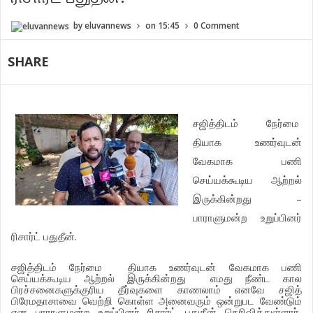
by
eluvannews
on
15:45
0 Comment
SHARE
சஜித்திடம்
நேர்மை
தியாக
உணர்வுடன்
வேகமாக
பணி
செய்யக்கூடிய
ஆற்றல்
–
இருக்கின்றது
பாராளுமன்ற
உறுப்பினர்
.
ரிசார்ட்
பதுதீன்
சஜித்திடம்
நேர்மை
தியாக
உணர்வுடன்
வேகமாக
பணி
செய்யக்கூடிய
ஆற்றல்
இருக்கின்றது
எமது
நீண்ட
கால
பிரச்சனைகளுக்குரிய
தீர்வுகளை
காணலாம்
எனவே
சஜித்
பிரேமதாசாவை
வெற்றி
கொள்ள
அனைவரும்
ஒன்றுபட
வேண்டும்
என
பாராளுமன்ற
உறுப்பினர்
ரிசார்ட்
பதுதீன்
தெரிவித்துள்ளார்
.