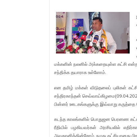
மக்களின்
நலனில்
அக்கறையுள்ள
கட்சி
என்
.
சந்திக்க
தயாராக
உள்ளோம்
என
தமிழ்
மக்கள்
விடுதலைப்
புலிகள்
கட்ச
(09.04.20
சந்திரகாந்தன்
செவ்வாய்கிழமை
பின்னர்
ஊடகங்களுக்கு
இவ்வாறு
கருத்தை
கடந்த
காலங்களில்
பொதுஜன
பெரனண
கட்
ரீதியில்
பழகியவர்கள்
அரசியலில்
எதிர்க
.
அவதானிக்கின்றோம்
நமது
கட்சியானது
பி