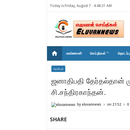
Today is Friday, August 7 -
4:48:31 AM
home
keyboard_arrow_down
காணொளி
செய்திகள்
தொடர்பு
அரசியல்
ஜனாதிபதி தேர்தல்தான் ம
சி.சந்திரகாந்தன்.
by
eluvannews
on
21:52
0
SHARE