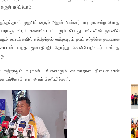
.
கருதி
எடுப்போம்
ேர்தல்தான்
முதலில்
வரும்
அதன்
பின்னர்
பாராளுமன்ற
பொது
பாராளுமன்றம்
கலைக்கப்பட்டாலும்
பொது
மக்களின்
நலனில்
வரும்
காலங்களில்
எத்தேர்தல்
வந்தாலும்
தாம்
சந்திக்க
தயாராக
கையுடன்
வந்த
ஜனாதிபதி
தோற்று
வெளியேறினார்
என்பது
.
ளது
்
வந்தாலும்
வராமல்
போனாலும்
எவ்வாறான
நிலைமைகள்
.
.
ாக
உள்ளோம்
என
அவர்
தெரிவித்தார்