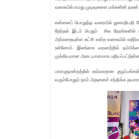
வகையில்
எமது
முடிவுகளை
மக்களின்
நலன்
என்னைப்
பொறுத்த
வரையில்
ஜனாதிபதி
த
தேர்தல்
இடம்
பெறும்
சில
நேரங்களில்
அக்கறையுள்ள
கட்சி
என்ற
வகையில்
எதிர்
.
உள்ளோம்
இலங்கை
வரலாற்றில்
நம்பிக்
முக்கியமான
அடையாளமாக
பதியப்பட்டுள்
பாராளுமன்றத்தில்
எவ்வாறான
குழப்பங்கள
வரும்போதும்
நாம்
அதனைச்
சந்திக்க
தயார