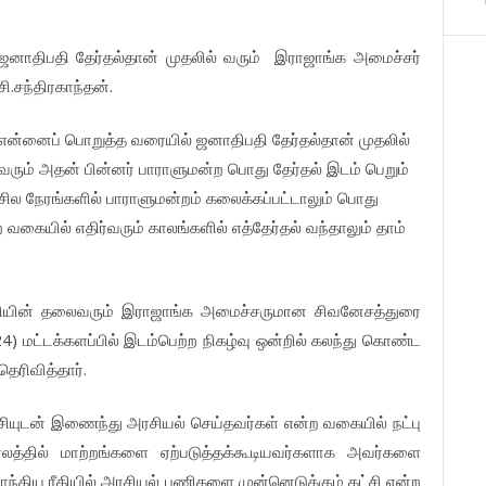
ஜனாதிபதி
தேர்தல்தான்
முதலில்
வரும்
இராஜாங்க
அமைச்சர்
.
.
சி
சந்திரகாந்தன்
என்னைப்
பொறுத்த
வரையில்
ஜனாதிபதி
தேர்தல்தான்
முதலில்
வரும்
அதன்
பின்னர்
பாராளுமன்ற
பொது
தேர்தல்
இடம்
பெறும்
சில
நேரங்களில்
பாராளுமன்றம்
கலைக்கப்பட்டாலும்
பொது
ற
வகையில்
எதிர்வரும்
காலங்களில்
எத்தேர்தல்
வந்தாலும்
தாம்
ியின்
தலைவரும்
இராஜாங்க
அமைச்சருமான
சிவனேசத்துரை
24)
மட்டக்களப்பில்
இடம்பெற்ற
நிகழ்வு
ஒன்றில்
கலந்து
கொண்ட
.
தெரிவித்தார்
சியுடன்
இணைந்து
அரசியல்
செய்தவர்கள்
என்ற
வகையில்
நட்பு
ாலத்தில்
மாற்றங்களை
ஏற்படுத்தக்கூடியவர்களாக
அவர்களை
ராந்திய
ரீதியில்
அரசியல்
பணிகளை
முன்னெடுக்கும்
கட்சி
என்ற