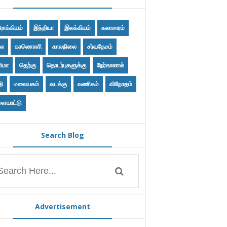
ோக்கியம்
இந்தியா
இலக்கியம்
கலாசாரம்
ை
காணொளி
காலநிலை
சர்வதேசம்
ிமா
தெற்கு
தொடர்புகளுக்கு
நேர்காணல்
தி
மலையகம்
வடக்கு
வணிகம்
விநோதம்
ையாட்டு
Search Blog
Advertisement