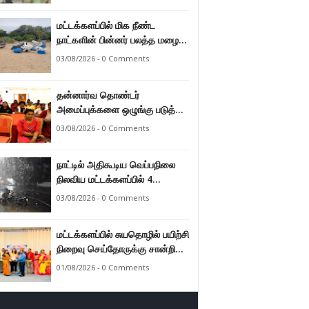
மட்டக்களப்பில் மிக நீண்ட
நாட்களின் பின்னர் பலத்த மழை
47.8 மில்லி மீற்றர் மழை வீழ்ச்சி
03/08/2026 - 0 Comments
பதிவு.
தன்னார்வ தொண்டர்
அமைப்புக்களை ஒழுங்கு படுத்த
வேண்டும் என்ற அடிப்படையில்
03/08/2026 - 0 Comments
அரசாங்கம் கொண்டுவரவுள்ள
சட்டம் - சட்டத்தரணி ஐங்கரன்.
நாட்டில் அதிகூடிய வெப்பநிலை
நிலவிய மட்டக்களப்பில் 4
மாதங்களுக்குப் பின்னர் பலத்த
03/08/2026 - 0 Comments
மழை. அனல் வெப்பக் காலநிலை
தணிந்தது.
மட்டக்களப்பில் சுயதொழில் பயிற்சி
நிறைவு செய்தோருக்கு சான்றிதழ்
வழங்கி வைப்பு.
01/08/2026 - 0 Comments