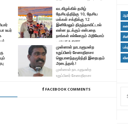
வடகிழக்கில் தமிழ்
தேசியத்திற்கு 10, தேசிய
ஆர
மக்கள் சக்திக்கு 12
யார்
இனிமேலும் திருந்தாவிட்டால்
கல
ொ உயர்
என்ன நடக்கும் என்பதை
க
நாங்கள் எல்லோரும் அறிவோம்
சின
ைத்
- மு.பா.உ ஜனா.
முன்னாள் நாடாளுமன்ற
வடகிழக்கில் தமிழ் தேசியத்திற்கு 10, தேசிய மக்கள்
பக்
ரு
உறுப்பினர் சேனாதிராசா
ும்
ஜெயானந்தமூர்த்தி இறைபதம்
விள
ரபு
அடைந்தார்.!
முன்னாள் நாடாளுமன்ற
உறுப்பினர் சேனாதிராசா
ஜெயானந்
FACEBOOK COMMENTS