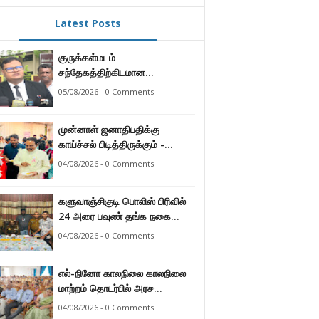
Latest Posts
குருக்கள்மடம்
சந்தேகத்திற்கிடமான
மனிதப்புதைகுழி தொடர்பான
05/08/2026 - 0 Comments
வழங்கு விசாரணை எதிர்வரும் 24
ஆம் திகதிக்கு
முன்னாள் ஜனாதிபதிக்கு
தவணையிடப்பட்டுள்ளது.
காய்ச்சல் பிடித்திருக்கும் -
பாராளுமன்ற உறுப்பினர் ஸ்ரீநேசன்
04/08/2026 - 0 Comments
களுவாஞ்சிகுடி பொலிஸ் பிரிவில்
24 அரை பவுண் தங்க நகை
களவு 24 மணித்தியலத்தில்
04/08/2026 - 0 Comments
பறிமுதல் செய்த பொலிசார்.
எல்-நினோ காலநிலை காலநிலை
மாற்றம் தொடர்பில் அரச
உத்தியோகஸ்த்தர்களுக்கு
04/08/2026 - 0 Comments
தெழிவுபடுத்தல்.