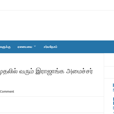
keyboard_arrow_down
களுக்கு
ஏனையவை
சர்வதேசம்
ுதலில் வரும் இராஜாங்க அமைச்சர்
 Comment