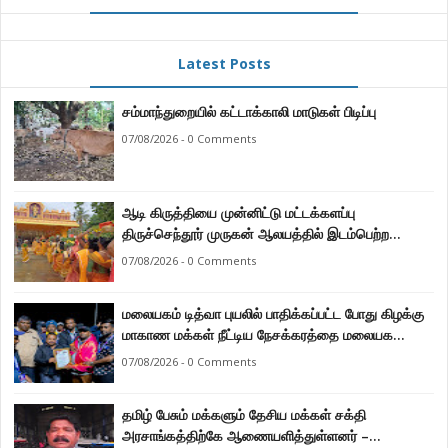
Latest Posts
சம்மாந்துறையில் கட்டாக்காலி மாடுகள் பிடிப்பு
07/08/2026 - 0 Comments
ஆடி கிருத்தியை முன்னிட்டு மட்டக்களப்பு
திருச்செந்தூர் முருகன் ஆலயத்தில் இடம்பெற்ற
பால்குட பவனி 1008 சங்கா ஆபிஷேக நிகழ்வு.
07/08/2026 - 0 Comments
மலையகம் டித்வா புயலில் பாதிக்கப்பட்ட போது கிழக்கு
மாகாண மக்கள் நீட்டிய நேசக்கரத்தை மலையக
மக்கள் ஒருபோதும் மறக்கமாட்டார்கள் : நுவரெலியா
07/08/2026 - 0 Comments
மாநகர சபை பிரதி முதல்வர் எஸ். யோகராஜா
தமிழ் பேசும் மக்களும் தேசிய மக்கள் சக்தி
அரசாங்கத்திற்கே ஆணையளித்துள்ளனர் –