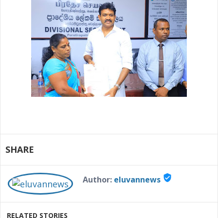
SHARE
verified_user
Author:
eluvannews
RELATED STORIES