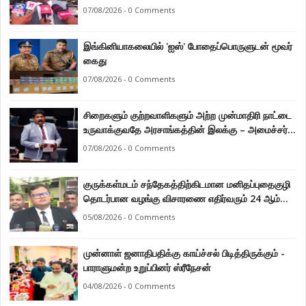
கடற்றொழில் அமைச்சர் இராமலிங்கம் சந்திரசேகர்
07/08/2026 - 0 Comments
இங்கினியாகலையில் 'ஐஸ்' போதைப்பொருளுடன் மூவர்
கைது
07/08/2026 - 0 Comments
சிறைகளும் குற்றவாளிகளும் அற்ற முன்மாதிரி நாட்டை
உருவாக்குவதே அரசாங்கத்தின் இலக்கு – அமைச்சர்
இராமலிங்கம் சந்திரசேகர்
07/08/2026 - 0 Comments
குருக்கள்மடம் சந்தேகத்திற்கிடமான மனிதப்புதைகுழி
தொடர்பான வழங்கு விசாரணை எதிர்வரும் 24 ஆம்
திகதிக்கு தவணையிடப்பட்டுள்ளது.
05/08/2026 - 0 Comments
முன்னாள் ஜனாதிபதிக்கு காய்ச்சல் பிடித்திருக்கும் -
பாராளுமன்ற உறுப்பினர் ஸ்ரீநேசன்
04/08/2026 - 0 Comments