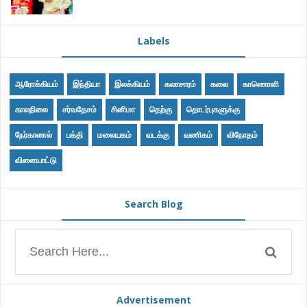
Labels
ஆரோக்கியம்
இந்தியா
இலக்கியம்
கலாசாரம்
கலை
காணொளி
காலநிலை
சர்வதேசம்
சினிமா
தெற்கு
தொடர்புகளுக்கு
நேர்காணல்
பக்தி
மலையகம்
வடக்கு
வணிகம்
விநோதம்
விளையாட்டு
Search Blog
Advertisement