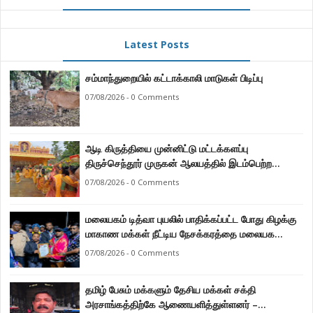
Latest Posts
சம்மாந்துறையில் கட்டாக்காலி மாடுகள் பிடிப்பு
07/08/2026 - 0 Comments
ஆடி கிருத்தியை முன்னிட்டு மட்டக்களப்பு
திருச்செந்தூர் முருகன் ஆலயத்தில் இடம்பெற்ற
பால்குட பவனி 1008 சங்கா ஆபிஷேக நிகழ்வு.
07/08/2026 - 0 Comments
மலையகம் டித்வா புயலில் பாதிக்கப்பட்ட போது கிழக்கு
மாகாண மக்கள் நீட்டிய நேசக்கரத்தை மலையக
மக்கள் ஒருபோதும் மறக்கமாட்டார்கள் : நுவரெலியா
07/08/2026 - 0 Comments
மாநகர சபை பிரதி முதல்வர் எஸ். யோகராஜா
தமிழ் பேசும் மக்களும் தேசிய மக்கள் சக்தி
அரசாங்கத்திற்கே ஆணையளித்துள்ளனர் –