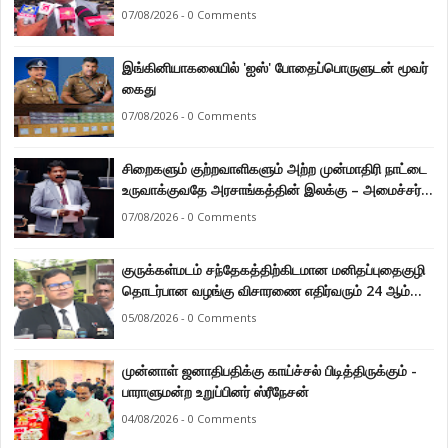
கடற்றொழில் அமைச்சர் இராமலிங்கம் சந்திரசேகர்
07/08/2026 - 0 Comments
இங்கினியாகலையில் 'ஐஸ்' போதைப்பொருளுடன் மூவர்
கைது
07/08/2026 - 0 Comments
சிறைகளும் குற்றவாளிகளும் அற்ற முன்மாதிரி நாட்டை
உருவாக்குவதே அரசாங்கத்தின் இலக்கு – அமைச்சர்
இராமலிங்கம் சந்திரசேகர்
07/08/2026 - 0 Comments
குருக்கள்மடம் சந்தேகத்திற்கிடமான மனிதப்புதைகுழி
தொடர்பான வழங்கு விசாரணை எதிர்வரும் 24 ஆம்
திகதிக்கு தவணையிடப்பட்டுள்ளது.
05/08/2026 - 0 Comments
முன்னாள் ஜனாதிபதிக்கு காய்ச்சல் பிடித்திருக்கும் -
பாராளுமன்ற உறுப்பினர் ஸ்ரீநேசன்
04/08/2026 - 0 Comments