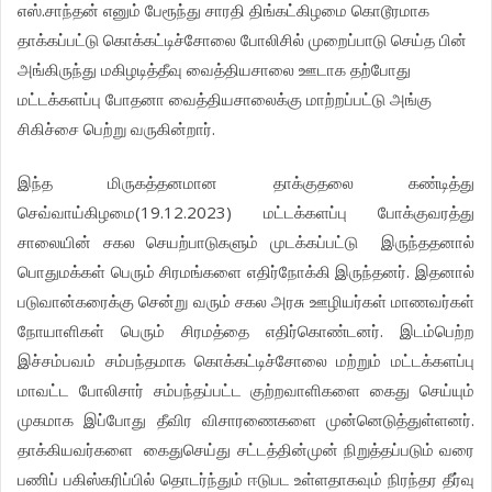
.
எஸ்
சாந்தன்
எனும்
பேரூந்து
சாரதி
திங்கட்கிழமை
கொடூரமாக
தாக்கப்பட்டு
கொக்கட்டிச்சோலை
போலிசில்
முறைப்பாடு
செய்த
பின்
அங்கிருந்து
மகிழடித்தீவு
வைத்தியசாலை
ஊடாக
தற்போது
மட்டக்களப்பு
போதனா
வைத்தியசாலைக்கு
மாற்றப்பட்டு
அங்கு
.
சிகிச்சை
பெற்று
வருகின்றார்
இந்த
மிருகத்தனமான
தாக்குதலை
கண்டித்து
(19.12.2023)
செவ்வாய்கிழமை
மட்டக்களப்பு
போக்குவரத்து
சாலையின்
சகல
செயற்பாடுகளும்
முடக்கப்பட்டு
இருந்ததனால்
.
பொதுமக்கள்
பெரும்
சிரமங்களை
எதிர்நோக்கி
இருந்தனர்
இதனால்
படுவான்கரைக்கு
சென்று
வரும்
சகல
அரசு
ஊழியர்கள்
மாணவர்கள்
.
நோயாளிகள்
பெரும்
சிரமத்தை
எதிர்கொண்டனர்
இடம்பெற்ற
இச்சம்பவம்
சம்பந்தமாக
கொக்கட்டிச்சோலை
மற்றும்
மட்டக்களப்பு
மாவட்ட
போலிசார்
சம்பந்தப்பட்ட
குற்றவாளிகளை
கைது
செய்யும்
.
முகமாக
இப்போது
தீவிர
விசாரணைகளை
முன்னெடுத்துள்ளனர்
தாக்கியவர்களை
கைதுசெய்து
சட்டத்தின்முன்
நிறுத்தப்படும்
வரை
பணிப்
பகிஸ்கரிப்பில்
தொடர்ந்தும்
ஈடுபட
உள்ளதாகவும்
நிரந்தர
தீர்வு