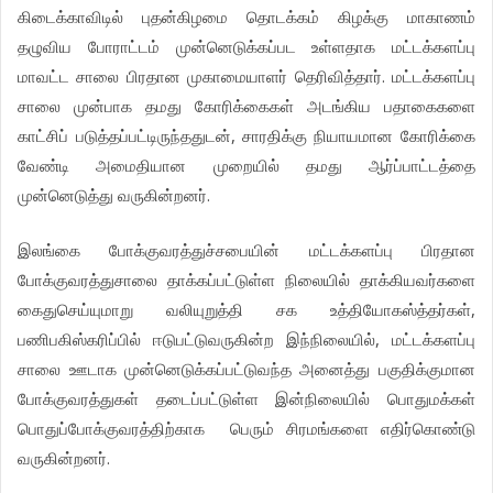
கிடைக்காவிடில்
புதன்கிழமை
தொடக்கம்
கிழக்கு
மாகாணம்
தழுவிய
போராட்டம்
முன்னெடுக்கப்பட
உள்ளதாக
மட்டக்களப்பு
.
மாவட்ட
சாலை
பிரதான
முகாமையாளர்
தெரிவித்தார்
மட்டக்களப்பு
சாலை
முன்பாக
தமது
கோரிக்கைகள்
அடங்கிய
பதாகைகளை
,
காட்சிப்
படுத்தப்பட்டிருந்ததுடன்
சாரதிக்கு
நியாயமான
கோரிக்கை
வேண்டி
அமைதியான
முறையில்
தமது
ஆர்ப்பாட்டத்தை
.
முன்னெடுத்து
வருகின்றனர்
இலங்கை
போக்குவரத்துச்சபையின்
மட்டக்களப்பு
பிரதான
போக்குவரத்துசாலை
தாக்கப்பட்டுள்ள
நிலையில்
தாக்கியவர்களை
,
கைதுசெய்யுமாறு
வலியுறுத்தி
சக
உத்தியோகஸ்த்தர்கள்
,
பணிபகிஸ்கரிப்பில்
ஈடுபட்டுவருகின்ற
இந்நிலையில்
மட்டக்களப்பு
சாலை
ஊடாக
முன்னெடுக்கப்பட்டுவந்த
அனைத்து
பகுதிக்குமான
போக்குவரத்துகள்
தடைப்பட்டுள்ள
இன்நிலையில்
பொதுமக்கள்
பொதுப்போக்குவரத்திற்காக
பெரும்
சிரமங்களை
எதிர்கொண்டு
.
வருகின்றனர்