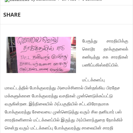
SHARE
பேரூந்து
சாரதியிக்கு
கொடூர
தாக்குதலைக்
கண்டித்து
சக
சாரதிகள்
.
பணிப்பகிஸ்கரிப்பில்
மட்டக்களப்பு
மாவட்டத்தில்
போக்குவரத்து
அமைச்சினால்
பின்தங்கிய
பிரதேச
மக்களுக்கான
போக்குவரத்து
வசதிகள்
முன்னெடுக்கப்பட்டு
.
வருகின்றன
இந்நிலையில்
அப்பகுதியில்
சட்டவிரோதமாக
போக்குவரத்து
சேவையை
முன்னெடுத்து
வரும்
சில
தனியார்
பஸ்
சாரதிகளினால்
மட்டக்களப்பில்
இருந்து
அம்பிளாந்துறை
நோக்கிச்
சென்று
வரும்
மட்டக்களப்பு
போக்குவரத்து
சாலையின்
சாரதி