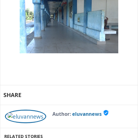
SHARE
verified_user
Author:
eluvannews
RELATED STORIES