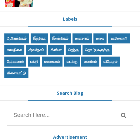
Labels
ஆரோக்கியம்
இந்தியா
இலக்கியம்
கலாசாரம்
கலை
காணொளி
காலநிலை
சர்வதேசம்
சினிமா
தெற்கு
தொடர்புகளுக்கு
நேர்காணல்
பக்தி
மலையகம்
வடக்கு
வணிகம்
விநோதம்
விளையாட்டு
Search Blog
Advertisement