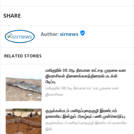
SHARE
verified_user
Author:
sirnews
RELATED STORIES
மகிளுரில் 08 அடி நீளமான ராட்சத முதலை வன
ஜீவராசிகள் திணைக்களத்தினரால் மடக்கி
பிடிப்பு.
மகிளுரில் 08 அடி நீளமான ராட்சத முதலை வன
ஜீவராசிகள
குருக்கள்மடம் மனிதப்புதைகுழி இரண்டாம்
நாளாகிய இன்றும் அகழ்வுப் பணி முன்னெடுப்பு.
குருக்கள்மடம் மனிதப்புதைகுழி இரண்டாம் நாளாகிய
இன்