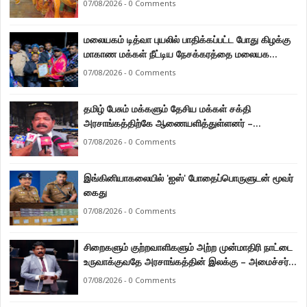
07/08/2026 - 0 Comments
மலையகம் டித்வா புயலில் பாதிக்கப்பட்ட போது கிழக்கு
மாகாண மக்கள் நீட்டிய நேசக்கரத்தை மலையக
மக்கள் ஒருபோதும் மறக்கமாட்டார்கள் : நுவரெலியா
07/08/2026 - 0 Comments
மாநகர சபை பிரதி முதல்வர் எஸ். யோகராஜா
தமிழ் பேசும் மக்களும் தேசிய மக்கள் சக்தி
அரசாங்கத்திற்கே ஆணையளித்துள்ளனர் –
கடற்றொழில் அமைச்சர் இராமலிங்கம் சந்திரசேகர்
07/08/2026 - 0 Comments
இங்கினியாகலையில் 'ஐஸ்' போதைப்பொருளுடன் மூவர்
கைது
07/08/2026 - 0 Comments
சிறைகளும் குற்றவாளிகளும் அற்ற முன்மாதிரி நாட்டை
உருவாக்குவதே அரசாங்கத்தின் இலக்கு – அமைச்சர்
இராமலிங்கம் சந்திரசேகர்
07/08/2026 - 0 Comments