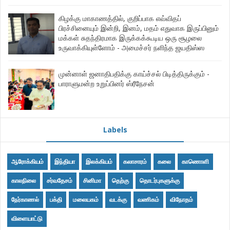
கிழக்கு மாகாணத்தில், குறிப்பாக எவ்விதப்
பிரச்சினையும் இன்றி, இனம், மதம் எதுவாக இருப்பினும்
மக்கள் சுதந்திரமாக இருக்கக்கூடிய ஒரு சூழலை
உருவாக்கியுள்ளோம் - அமைச்சர் நளிந்த ஜயதிஸ்ஸ
முன்னாள் ஜனாதிபதிக்கு காய்ச்சல் பிடித்திருக்கும் -
பாராளுமன்ற உறுப்பினர் ஸ்ரீநேசன்
Labels
ஆரோக்கியம்
இந்தியா
இலக்கியம்
கலாசாரம்
கலை
காணொளி
காலநிலை
சர்வதேசம்
சினிமா
தெற்கு
தொடர்புகளுக்கு
நேர்காணல்
பக்தி
மலையகம்
வடக்கு
வணிகம்
விநோதம்
விளையாட்டு