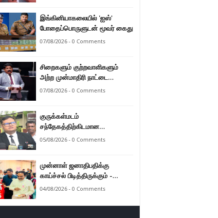
இராமலிங்கம் சந்திரசேகர்
இங்கினியாகலையில் 'ஐஸ்'
போதைப்பொருளுடன் மூவர் கைது
07/08/2026 - 0 Comments
சிறைகளும் குற்றவாளிகளும்
அற்ற முன்மாதிரி நாட்டை
உருவாக்குவதே அரசாங்கத்தின்
07/08/2026 - 0 Comments
இலக்கு – அமைச்சர்
இராமலிங்கம் சந்திரசேகர்
குருக்கள்மடம்
சந்தேகத்திற்கிடமான
மனிதப்புதைகுழி தொடர்பான
05/08/2026 - 0 Comments
வழங்கு விசாரணை எதிர்வரும் 24
ஆம் திகதிக்கு
முன்னாள் ஜனாதிபதிக்கு
தவணையிடப்பட்டுள்ளது.
காய்ச்சல் பிடித்திருக்கும் -
பாராளுமன்ற உறுப்பினர் ஸ்ரீநேசன்
04/08/2026 - 0 Comments