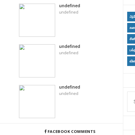
undefined
undefined
ஆர
கல
சின
undefined
பக்
undefined
விள
undefined
undefined
FACEBOOK COMMENTS