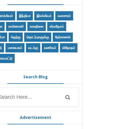
ோக்கியம்
இந்தியா
இலக்கியம்
கலாசாரம்
ை
காணொளி
காலநிலை
சர்வதேசம்
ிமா
தெற்கு
தொடர்புகளுக்கு
நேர்காணல்
தி
மலையகம்
வடக்கு
வணிகம்
விநோதம்
ையாட்டு
Search Blog
Advertisement