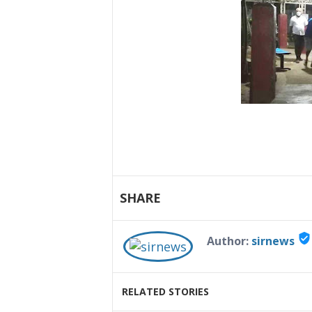
SHARE
verified_user
Author:
sirnews
RELATED STORIES