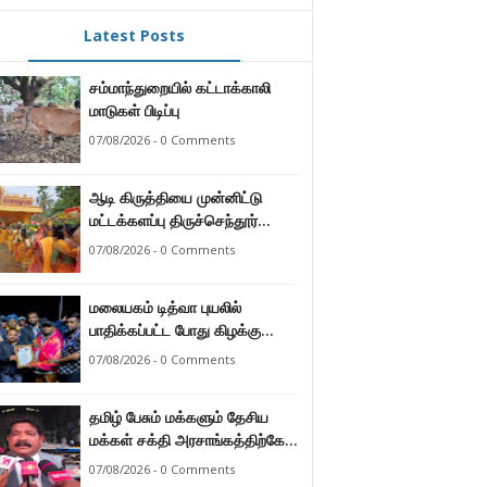
Latest Posts
சம்மாந்துறையில் கட்டாக்காலி
மாடுகள் பிடிப்பு
07/08/2026 - 0 Comments
ஆடி கிருத்தியை முன்னிட்டு
மட்டக்களப்பு திருச்செந்தூர்
முருகன் ஆலயத்தில் இடம்பெற்ற
07/08/2026 - 0 Comments
பால்குட பவனி 1008 சங்கா
ஆபிஷேக நிகழ்வு.
மலையகம் டித்வா புயலில்
பாதிக்கப்பட்ட போது கிழக்கு
மாகாண மக்கள் நீட்டிய
07/08/2026 - 0 Comments
நேசக்கரத்தை மலையக மக்கள்
ஒருபோதும் மறக்கமாட்டார்கள் :
தமிழ் பேசும் மக்களும் தேசிய
நுவரெலியா மாநகர சபை பிரதி
மக்கள் சக்தி அரசாங்கத்திற்கே
முதல்வர் எஸ். யோகராஜா
ஆணையளித்துள்ளனர் –
07/08/2026 - 0 Comments
கடற்றொழில் அமைச்சர்