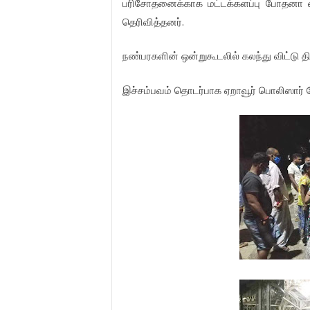
பரிசோதனைக்காக
மட்டக்களப்பு
போதனா
.
தெரிவித்தனர்
நண்பரகளின்
ஒன்றுகூடலில்
கலந்து
விட்டு
தி
இச்சம்பவம்
தொடர்பாக
ஏறாவூர்
பொலிஸார்