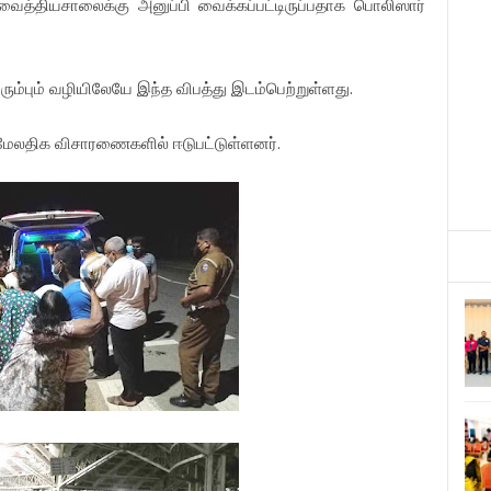
வைத்தியசாலைக்கு
அனுப்பி
வைக்கப்பட்டிருப்பதாக
பொலிஸார்
.
ரும்பும்
வழியிலேயே
இந்த
விபத்து
இடம்பெற்றுள்ளது
.
மேலதிக
விசாரணைகளில்
ஈடுபட்டுள்ளனர்