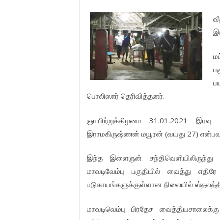
வீ
இ
மட
பக
ப
.
பொலிஸார்
தெரிவித்தனர்
31.01.2021
ஞாயிற்றுக்கிழமை
இரவு
(
27)
இராமகிருஷ்ணன்
மயூரன்
வயது
என்ப
இந்த
இளைஞன்
சந்திவெளியிலிருந்து
மாவடிவேம்
பு
பகுதியில்
வைத்து
எதிரே
படுகாயங்களுக்குள்ளான
நிலையில்
ஸ்தலத்
மாவடிவெம்பு
பிரதேச
வைத்தியசாலைக்கு