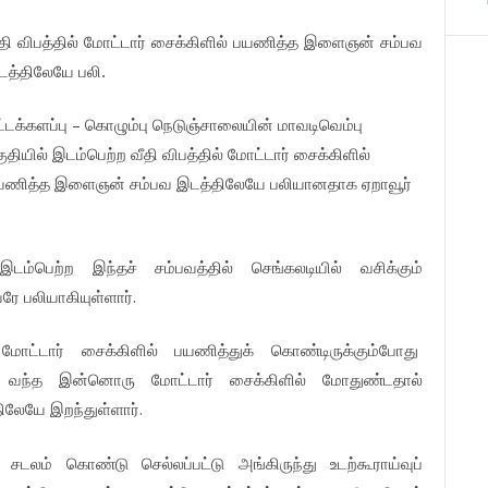
தி
விபத்தில்
மோட்டார்
சைக்கிளில்
பயணித்த
இளைஞன்
சம்பவ
டத்திலேயே
பலி.
–
்டக்களப்பு
கொழும்பு
நெடுஞ்சாலையின்
மாவடிவெம்பு
ுதியில்
இடம்பெற்ற
வீதி
விபத்தில்
மோட்டார்
சைக்கிளில்
யணித்த
இளைஞன்
சம்பவ
இடத்திலேயே
பலியானதாக
ஏறாவூர்
இடம்பெற்ற
இந்தச்
சம்பவத்தில்
செங்கலடியில்
வசிக்கும்
.
வரே
பலியாகியுள்ளார்
மோட்டார்
சைக்கிளில்
பயணித்துக்
கொண்டிருக்கும்போது
வந்த
இன்னொரு
மோட்டார்
சைக்கிளில்
மோதுண்டதால்
.
திலேயே
இறந்துள்ளார்
சடலம்
கொண்டு
செல்லப்பட்டு
அங்கிருந்து
உடற்கூராய்வுப்