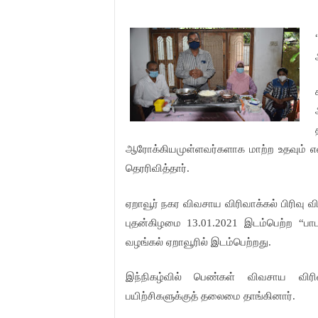
ஆரோக்கியமுள்ளவர்களாக
மாற்ற
உதவும்
தெரரிவித்தார்
.
ஏறாவூர்
நகர
விவசாய
விரிவாக்கல்
பிரிவு
வ
புதன்கிழமை
இடம்பெற்ற
பா
13.01.2021
“
வழங்கல்
ஏறாவூரில்
இடம்பெற்றது
.
இந்நிகழ்வில்
பெண்கள்
விவசாய
விர
பயிற்சிகளுக்குத்
தலைமை
தாங்கினார்
.