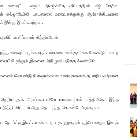
”
ான
உணவு
எனும்
நிகழ்ச்சித்
திட்டத்தின்
கீழ்
தெரிவு
க்
கல்லூரியின்
பாடசாலை
உணவகத்துக்கு
ஆரோக்கியமான
ள்
இங்கு
இடம்பெற்றன
.
உதவிப்
பணிப்பாளர்
சித்திரவேல்
ிறந்த
உணவுப்
பழக்கவழக்கங்களை
ஊக்குவிக்க
வேண்டும்
என்ற
ையிலிருந்தும்
இதனை
அறிமுகப்படுத்த
வேண்டும்
.
களைக்
கொண்டு
போஷாக்கான
உணவுகளைத்
தயாரிப்பதற்கான
நெறியாகும்
அடிப்படையிலே
மாணவர்கள்
மத்தியிலே
இந்த
.
்படுத்தி
விட்டால்
அது
தொடர்ந்து
கொண்டேயிருக்கும்
.
றா
நோய்க்குஇலக்காகக்
கூடிய
சூழலுக்குள்
தற்போதைய
இளஞ்