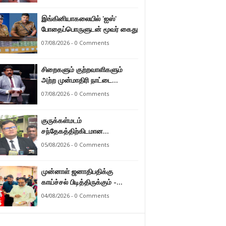
இராமலிங்கம் சந்திரசேகர்
இங்கினியாகலையில் 'ஐஸ்'
போதைப்பொருளுடன் மூவர் கைது
07/08/2026 - 0 Comments
சிறைகளும் குற்றவாளிகளும்
அற்ற முன்மாதிரி நாட்டை
உருவாக்குவதே அரசாங்கத்தின்
07/08/2026 - 0 Comments
இலக்கு – அமைச்சர்
இராமலிங்கம் சந்திரசேகர்
குருக்கள்மடம்
சந்தேகத்திற்கிடமான
மனிதப்புதைகுழி தொடர்பான
05/08/2026 - 0 Comments
வழங்கு விசாரணை எதிர்வரும் 24
ஆம் திகதிக்கு
முன்னாள் ஜனாதிபதிக்கு
தவணையிடப்பட்டுள்ளது.
காய்ச்சல் பிடித்திருக்கும் -
பாராளுமன்ற உறுப்பினர் ஸ்ரீநேசன்
04/08/2026 - 0 Comments