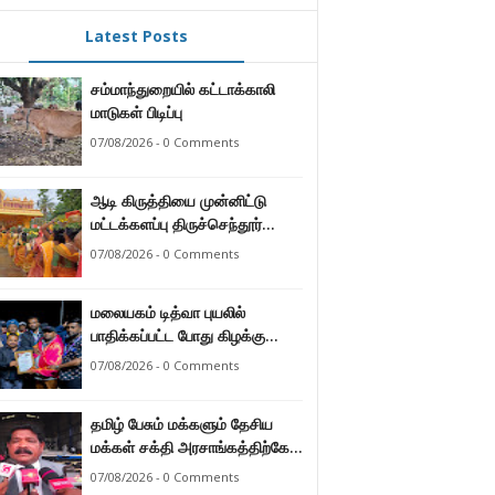
Latest Posts
சம்மாந்துறையில் கட்டாக்காலி
மாடுகள் பிடிப்பு
07/08/2026 - 0 Comments
ஆடி கிருத்தியை முன்னிட்டு
மட்டக்களப்பு திருச்செந்தூர்
முருகன் ஆலயத்தில் இடம்பெற்ற
07/08/2026 - 0 Comments
பால்குட பவனி 1008 சங்கா
ஆபிஷேக நிகழ்வு.
மலையகம் டித்வா புயலில்
பாதிக்கப்பட்ட போது கிழக்கு
மாகாண மக்கள் நீட்டிய
07/08/2026 - 0 Comments
நேசக்கரத்தை மலையக மக்கள்
ஒருபோதும் மறக்கமாட்டார்கள் :
தமிழ் பேசும் மக்களும் தேசிய
நுவரெலியா மாநகர சபை பிரதி
மக்கள் சக்தி அரசாங்கத்திற்கே
முதல்வர் எஸ். யோகராஜா
ஆணையளித்துள்ளனர் –
07/08/2026 - 0 Comments
கடற்றொழில் அமைச்சர்