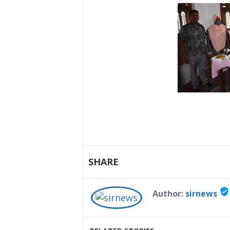
SHARE
verified_user
Author:
sirnews