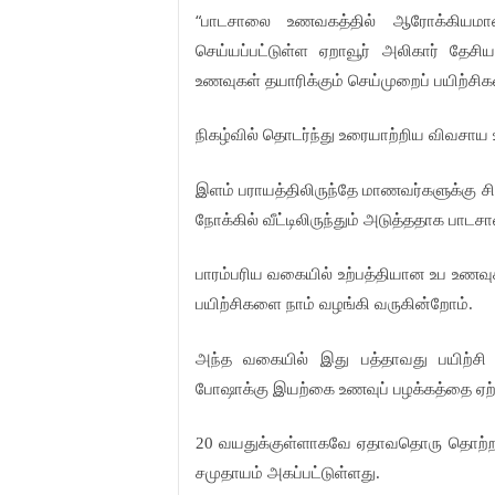
“
பாடசாலை
உணவகத்தில்
ஆரோக்கியம
செய்யப்பட்டுள்ள
ஏறாவூர்
அலிகார்
தேசிய
உணவுகள்
தயாரிக்கும்
செய்முறைப்
பயிற்சிக
நிகழ்வில்
தொடர்ந்து
உரையாற்றிய
விவசாய
இளம்
பராயத்திலிருந்தே
மாணவர்களுக்கு
ச
நோக்கில்
வீட்டிலிருந்தும்
அடுத்ததாக
பாடசால
பாரம்பரிய
வகையில்
உற்பத்தியான
உப
உணவு
பயிற்சிகளை
நாம்
வழங்கி
வருகின்றோம்
.
அந்த
வகையில்
இது
பத்தாவது
பயிற்சி
போஷாக்கு
இயற்கை
உணவுப்
பழக்கத்தை
ஏற
வயதுக்குள்ளாகவே
ஏதாவதொரு
தொற்
20
சமுதாயம்
அகப்பட்டுள்ளது
.