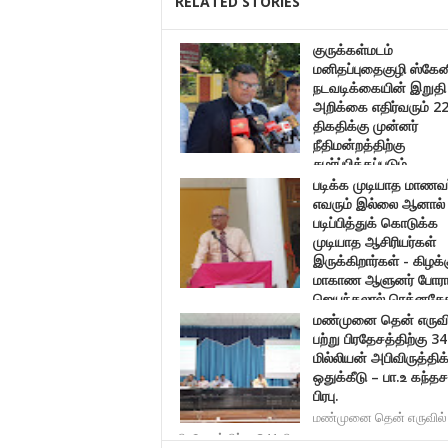
RELATED STORIES
குருக்கள்மடம்
மனிதப்புதைகுழி ஸ்கேன
நடவடிக்கையின் இறுதி
அறிக்கை எதிர்வரும் 2
திகதிக்கு முன்னர்
நீதிமன்றத்திற்கு
சமர்ப்பிக்கப்படும்.
படிக்க முடியாத மாணவர
குருக்கள்மடம் மனிதப்புதைகுழி ஸ்கேனிங் நடவடிக்
எவரும் இல்லை ஆனால்
படிப்பித்துக் கொடுக்க
முடியாத ஆசிரியர்கள்
இருக்கிறார்கள் - கிழக்
மாகாண ஆளுனர் போராச
ஜெயந்தலால் ரெத்னசே
மண்முனை தென் எருவி
படிக்க முடியாத மாணவர்கள் எவரும் இல்லை ஆனால் 
பற்று பிரதேசத்திற்கு 3
மில்லியன் அபிவிருத்திக்
ஒதுக்கீடு – பா.உ கந்தச
பிரபு.
மண்முனை தென் எருவில் 
பிரதேசத்திற்கு 341 மில