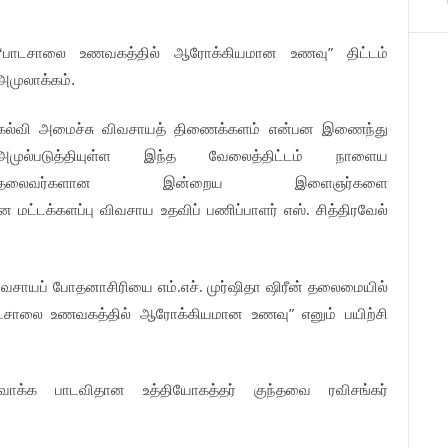
”
பாடசாலை
உணவகத்தில்
ஆரோக்கியமான
உணவு
திட்டம்
“
அமுலாக்கம்.
கல்வி
அமைச்சு
விவசாயத்
திணைக்களம்
என்பன
இணைந்து
அமுல்படுத்தியுள்ள
இந்த
வேலைத்திட்டம்
நாளைய
தலைவர்களான
இன்றைய
இளைஞர்களை
என
மட்டக்களப்பு
விவசாய
உதவிப்
பணிப்பாளர்
எஸ்
சித்திரவேல்
.
ிவசாயப்
போதனாசிரியை
எம்
எச்
முர்ஷிதா
ஷிரீன்
தலைமையில்
.
.
”
டசாலை
உணவகத்தில்
ஆரோக்கியமான
உணவு
எனும்
பயிற்சி
ிவாக்க
பாடவிதான
உத்தியோகத்தர்
குந்தவை
ரவிசங்கர்