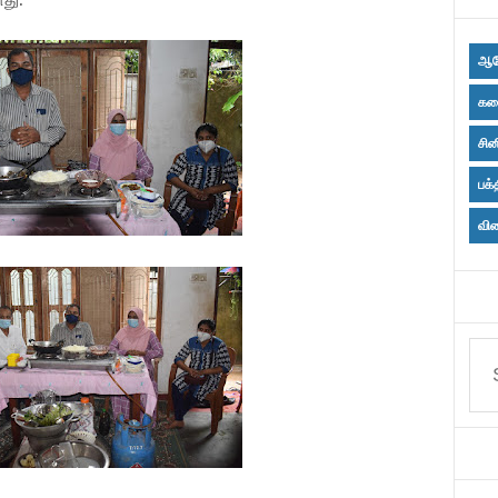
.
ஆர
கல
சின
பக்
விள