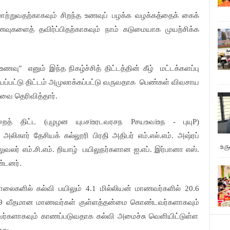
ாற்றுவதற்காகவும்
சிறந்த
உணவுப்
பழக்க
வழக்கத்தைக்
கைக்
ணவுகளைத்
தவிர்ப்பிதற்காகவும்
நாம்
கடுமையாக
முயற்சிக்க
”
உணவு
எனும்
இந்த
நிகழ்ச்சித்
திட்டத்தின்
கீழ்
மட்டக்களப்பு
யப்பட்டு
திட்டம்
அமுலாக்கப்பட்டு
வருவதாக
பெண்கள்
விவசாய
்தவை
தெரிவித்தார்
.
ைத்
திட்ட
புழழன
யுபச
உரடவரசந
சயஉவ
உந
புயு
(
i
P
i
-
P)
அலிகார்
தேசியக்
கல்லூரி
பிரதி
அதிபர்
எம்
எல்
எம்
அஷ்ரப்
.
.
.
உர
ுவலர்
எம்
சி
எம்
றியாழ்
பயிலுநர்களான
ஐ
எப்
இர்பானா
எஸ்
.
.
.
.
.
.
டனர்
.
ாலைகளில்
கல்வி
பயிலும்
மில்லியன்
மாணவர்களில்
4.1
20.6
வீதமான
மாணவர்கள்
குள்ளத்தன்மை
கொண்டவர்களாகவும்
09
்களாகவும்
காணப்படுவதாக
கல்வி
அமைச்சு
வெளியிட்டுள்ள
ளது