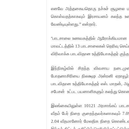
எனவே
அத்தகையதொரு
நச்சுச்
சூழலை
ம
கொள்வதற்காகவும்
இரசாயனம்
கலந்த
உ
வேண்டியுள்ளது
என்றார்
.
”
.
“
பாடசாலை
உணவகத்தில்
ஆரோக்கியமான
மாவட்டத்தில்
பாடசாலைகள்
தெரிவு
செய்
13
விரிவாக்க
பாடவிதான
உத்தியோகத்தர்
குந
இந்நிகழ்வில்
சிறந்த
விவசாய
நடைமுற
போதனாசிரியை
நிலக்ஷ
அன்ரனி
ஏறாவூர்
p
பாடவிதான
உத்தியோகத்தர்
எஸ்
மாறன்
அல
.
,
சபேசன்
உட்பட
பயனாளிகளும்
கலந்து
கொண்
இலங்கையிலுள்ள
அரசாங்கப்
பாடச
10121
வீதம்
பேர்
நிறை
குறைந்தவர்களாகவும்
7.
வீதமானோர்
மேலதிக
நிறை
கொண்டவர
2.04
இந்தத்
திட்டக்
குறிப்பில்
தெரிவிக்கப்பட்டுள்