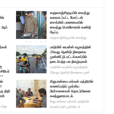
களுவாஞ்சிகுடியில் வைத்து
ிங்
களவாடப்பட்ட மோட்டார்
சைக்கிள் பாணமையில்
2 ஆம்
வைத்து பொலிசாரால் கண்டு
பிடிப்பு.
களுவாஞ்சிகுடியில் வைத்து
களவாடப்பட்ட மோட்டார் சைக
்கள்
பாடுமீன் லயன்ஸ் கழகத்தின்
கையி
20வது ஆண்டு நிறைவை
முன்னிட்டு மட்டக்களப்பில்
நடைபெற்ற பல நிகழ்வுகள்.
கு
பாடுமீன் லயன்ஸ் கழகத்தின்
ிரியர்
20வது ஆண்டு நிறைவை முன்
கர.
ல்
சிறுபான்மை மக்கள் மத்தியில்
படிப்
41
காணப்படும் முக்கிய
கு நிதி
பிரச்சனைகள் தொடர்பிலான
ாமி
கலந்துரையாடல்.
சிறுபான்மை மக்கள் மத்தியில்
பற்று
காணப்படும் முக்கிய பி