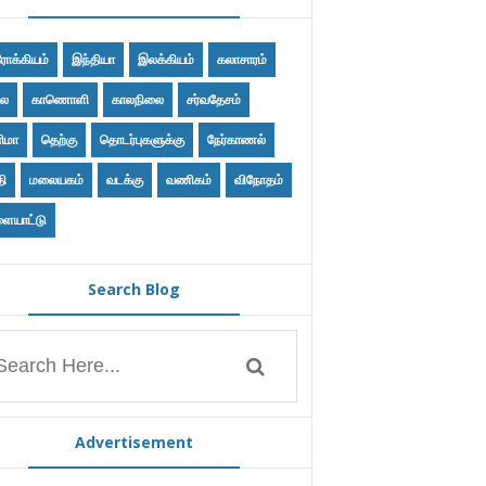
ோக்கியம்
இந்தியா
இலக்கியம்
கலாசாரம்
ை
காணொளி
காலநிலை
சர்வதேசம்
ிமா
தெற்கு
தொடர்புகளுக்கு
நேர்காணல்
தி
மலையகம்
வடக்கு
வணிகம்
விநோதம்
ையாட்டு
Search Blog
Advertisement