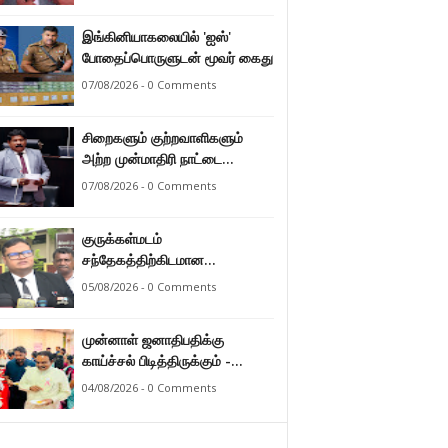
இராமலிங்கம் சந்திரசேகர்
இங்கினியாகலையில் 'ஐஸ்'
போதைப்பொருளுடன் மூவர் கைது
07/08/2026 - 0 Comments
சிறைகளும் குற்றவாளிகளும்
அற்ற முன்மாதிரி நாட்டை
உருவாக்குவதே அரசாங்கத்தின்
07/08/2026 - 0 Comments
இலக்கு – அமைச்சர்
இராமலிங்கம் சந்திரசேகர்
குருக்கள்மடம்
சந்தேகத்திற்கிடமான
மனிதப்புதைகுழி தொடர்பான
05/08/2026 - 0 Comments
வழங்கு விசாரணை எதிர்வரும் 24
ஆம் திகதிக்கு
முன்னாள் ஜனாதிபதிக்கு
தவணையிடப்பட்டுள்ளது.
காய்ச்சல் பிடித்திருக்கும் -
பாராளுமன்ற உறுப்பினர் ஸ்ரீநேசன்
04/08/2026 - 0 Comments