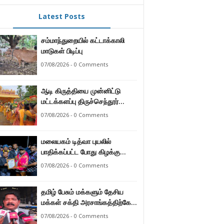
Latest Posts
சம்மாந்துறையில் கட்டாக்காலி
மாடுகள் பிடிப்பு
07/08/2026 - 0 Comments
ஆடி கிருத்தியை முன்னிட்டு
மட்டக்களப்பு திருச்செந்தூர்
முருகன் ஆலயத்தில் இடம்பெற்ற
07/08/2026 - 0 Comments
பால்குட பவனி 1008 சங்கா
ஆபிஷேக நிகழ்வு.
மலையகம் டித்வா புயலில்
பாதிக்கப்பட்ட போது கிழக்கு
மாகாண மக்கள் நீட்டிய
07/08/2026 - 0 Comments
நேசக்கரத்தை மலையக மக்கள்
ஒருபோதும் மறக்கமாட்டார்கள் :
தமிழ் பேசும் மக்களும் தேசிய
நுவரெலியா மாநகர சபை பிரதி
மக்கள் சக்தி அரசாங்கத்திற்கே
முதல்வர் எஸ். யோகராஜா
ஆணையளித்துள்ளனர் –
07/08/2026 - 0 Comments
கடற்றொழில் அமைச்சர்