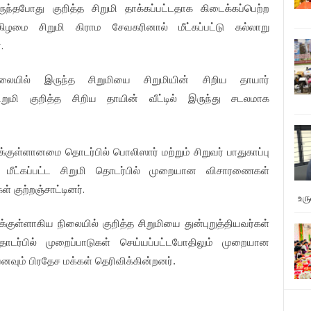
ருந்தபோது
குறித்த
சிறுமி
தாக்கப்பட்டதாக
கிடைக்கப்பெற்ற
்கிழமை
சிறுமி
கிராம
சேவகரினால்
மீட்கப்பட்டு
கல்லாறு
.
்
லையில்
இருந்த
சிறுமியை
சிறுமியின்
சிறிய
தாயார்
ிறுமி
குறித்த
சிறிய
தாயின்
வீட்டில்
இருந்து
சடலமாக
ைக்குள்ளானமை
தொடர்பில்
பொலிஸார்
மற்றும்
சிறுவர்
பாதுகாப்பு
மீட்கப்பட்ட
சிறுமி
தொடர்பில்
முறையான
விசாரணைகள்
.
கள்
குற்றஞ்சாட்டினர்
உர
ுக்குள்ளாகிய
நிலையில்
குறித்த
சிறுமியை
துன்புறுத்தியவர்கள்
ொடர்பில்
முறைப்பாடுகள்
செய்யப்பட்டபோதிலும்
முறையான
னவும்
பிரதேச
மக்கள்
தெரிவிக்கின்றனர்.