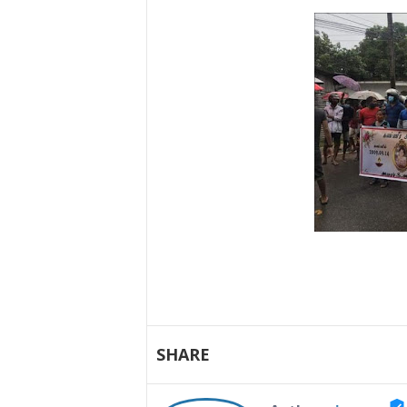
SHARE
verified_user