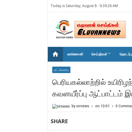
Today is Saturday, August 8 -
9:39:26 AM
home
keyboard_arrow_down
காணொளி
செய்திகள்
தொடர்பு
மட்டக்களப்பு
பெரியகல்லாற்றில் உயிரிழந
கவனயீர்ப்பு ஆட்பாட்டம் இ
by
sirnews
on
13:01
0 Comme
SHARE