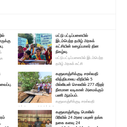
ில்
மட்டு பட்டிப்பளையில்
ருக்கு
இடம்பெற்ற தமிழ் அரசுக்
பு.
கட்சியின் உழைப்பாளர் தின
நிகழ்வு.
்
மட்டு.பட்டிப்பளையில் இடம்பெற்ற
ுக
தமிழ் அரசுக் கட்சி
ி
களுவாஞ்சிக்குடி சரஸ்வதி
வித்தியாலய வீதியில் 5
ைப்பு.
மில்லியன் செலவில் 277 மீற்றர்
நீளமான வடிகான் அமைக்கும்
பணி ஆரம்பம்.
களுவாஞ்சிக்குடி சரஸ்வதி
வித்தியாலய வீதியில் 5 மில
களுவாஞ்சிகுடி பொலிஸ்
ரம்
பிரிவில் 24 அரை பவுண் தங்க
,
நகை களவு 24