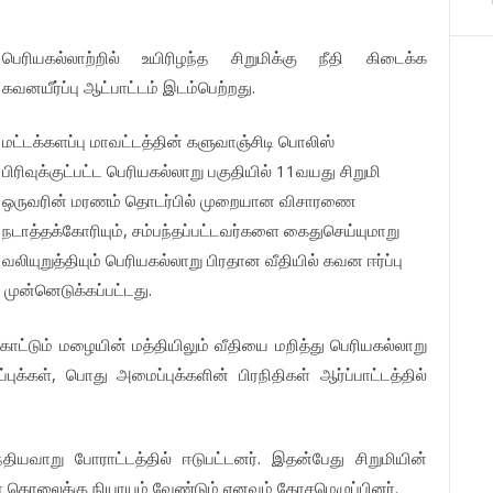
பெரியகல்லாற்றில்
உயிரிழந்த
சிறுமிக்கு
நீதி
கிடைக்க
.
கவனயீர்ப்பு
ஆட்பாட்டம்
இடம்பெற்றது
மட்டக்களப்பு
மாவட்டத்தின்
களுவாஞ்சிடி
பொலிஸ்
11
பிரிவுக்குட்பட்ட
பெரியகல்லாறு
பகுதியில்
வயது
சிறுமி
ஒருவரின்
மரணம்
தொடர்பில்
முறையான
விசாரணை
,
நடாத்தக்கோரியும்
சம்பந்தப்பட்டவர்களை
கைதுசெய்யுமாறு
வலியுறுத்தியும்
பெரியகல்லாறு
பிரதான
வீதியில்
கவன
ஈர்ப்பு
.
முன்னெடுக்கப்பட்டது
ொட்டும்
மழையின்
மத்தியிலும்
வீதியை
மறித்து
பெரியகல்லாறு
,
புக்கள்
பொது
அமைப்புக்களின்
பிரநிதிகள்
ஆர்ப்பாட்டத்தில்
.
்தியவாறு
போராட்டத்தில்
ஈடுபட்டனர்
இதன்பேது
சிறுமியின்
.
்
கொலைக்கு
நியாயம்
வேண்டும்
எனவும்
கோசமெழுப்பினர்