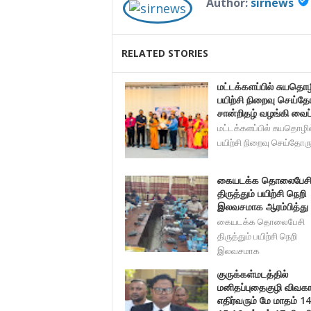
Author:
sirnews
RELATED STORIES
மட்டக்களப்பில் சுயதொழ
பயிற்சி நிறைவு செய்தோ
சான்றிதழ் வழங்கி வைப்
மட்டக்களப்பில் சுயதொழில
பயிற்சி நிறைவு செய்தோர
கையடக்க தொலைபேச
திருத்தும் பயிற்சி நெறி
இலவசமாக ஆரம்பித்து வ
கையடக்க தொலைபேசி
திருத்தும் பயிற்சி நெறி
இலவசமாக
குருக்கள்மடத்தில்
மனிதப்புதைகுழி விவகா
எதிர்வரும் மே மாதம் 14