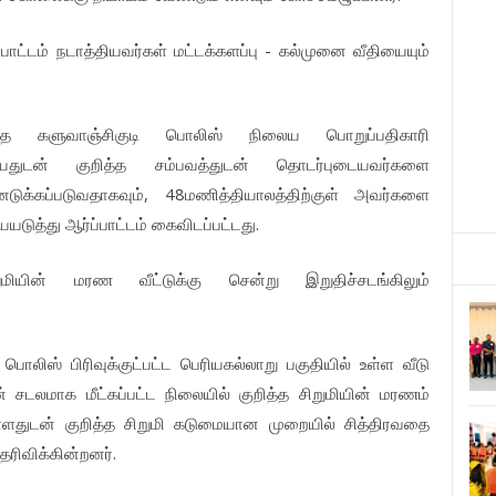
-
்பாட்டம்
நடாத்தியவர்கள்
மட்டக்களப்பு
கல்முனை
வீதியையும்
்த
களுவாஞ்சிகுடி
பொலிஸ்
நிலைய
பொறுப்பதிகாரி
யதுடன்
குறித்த
சம்பவத்துடன்
தொடர்புடையவர்களை
, 48
ெடுக்கப்படுவதாகவும்
மணித்தியாலத்திற்குள்
அவர்களை
.
யடுத்து
ஆர்ப்பாட்டம்
கைவிடப்பட்டது
ுமியின்
மரண
வீட்டுக்கு
சென்று
இறுதிச்சடங்கிலும்
பொலிஸ்
பிரிவுக்குட்பட்ட
பெரியகல்லாறு
பகுதியில்
உள்ள
வீடு
்
சடலமாக
மீட்கப்பட்ட
நிலையில்
குறித்த
சிறுமியின்
மரணம்
ள்ளதுடன்
குறித்த
சிறுமி
கடுமையான
முறையில்
சித்திரவதை
.
ெரிவிக்கின்றனர்