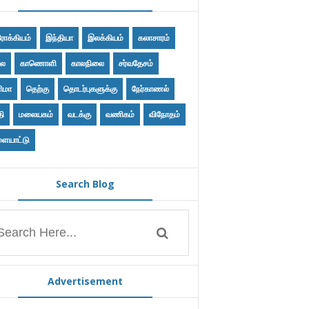
ோக்கியம்
இந்தியா
இலக்கியம்
கலாசாரம்
ை
காணொளி
காலநிலை
சர்வதேசம்
ிமா
தெற்கு
தொடர்புகளுக்கு
நேர்காணல்
தி
மலையகம்
வடக்கு
வணிகம்
விநோதம்
ையாட்டு
Search Blog
Advertisement