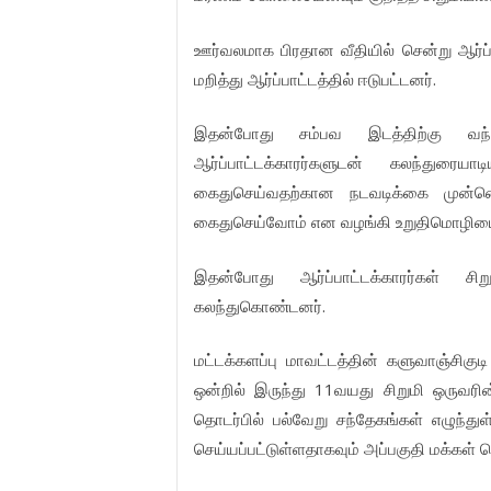
ஊர்வலமாக
பிரதான
வீதியில்
சென்று
ஆர்ப
.
மறித்து
ஆர்ப்பாட்டத்தில்
ஈடுபட்டனர்
இதன்போது
சம்பவ
இடத்திற்கு
வந
ஆர்ப்பாட்டக்காரர்களுடன்
கலந்துரையாடி
கைதுசெய்வதற்கான
நடவடிக்கை
முன்ன
கைதுசெய்வோம்
என
வழங்கி
உறுதிமொழியை
இதன்போது
ஆர்ப்பாட்டக்காரர்கள்
சிற
.
கலந்துகொண்டனர்
மட்டக்களப்பு
மாவட்டத்தின்
களுவாஞ்சிகுடி
11
ஒன்றில்
இருந்து
வயது
சிறுமி
ஒருவரின
தொடர்பில்
பல்வேறு
சந்தேகங்கள்
எழுந்து
செய்யப்பட்டுள்ளதாகவும்
அப்பகுதி
மக்கள்
த