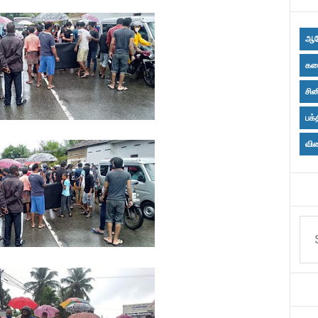
ஆர
கல
சின
பக்
விள