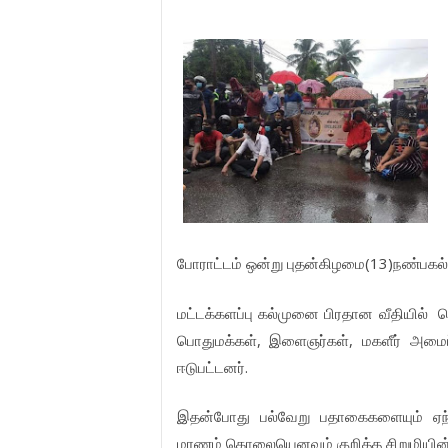
(13)
போராட்டம்
ஒன்று
புதன்கிழமை
நண்பகல்
மட்டக்களப்பு
கல்முனை
பிரதான
வீதியில்
க
,
,
பொதுமக்கள்
இளைஞர்கள்
மகளீர்
அமைப்
.
ஈடுபட்டனர்
இதன்போது
பல்வேறு
பதாகைகளையும்
ஏந
மரணம்
கொலையெனவும்
குறித்த
சிறுமியின