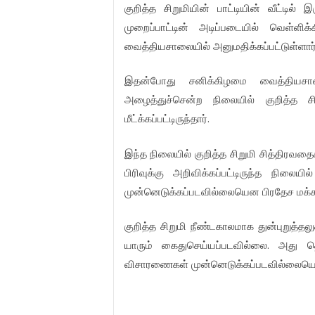
குறித்த
சிறுமியின்
பாட்டியின்
வீட்டில்
இ
முறைப்பாட்டின்
அடிப்படையில்
வெள்ளிக
வைத்தியசாலையில்
அனுமதிக்கப்பட்டுள்ளார
இதன்போது
சனிக்கிழமை
வைத்தியசா
அழைத்துச்சென்ற
நிலையில்
குறித்த
ச
.
மீட்க்கப்பட்டிருந்தார்
இந்த
நிலையில்
குறித்த
சிறுமி
சித்திரவத
பிரிவுக்கு
அறிவிக்கப்பட்டிருந்த
நிலையில்
முன்னெடுக்கப்படவில்லையென
பிரதேச
மக்
குறித்த
சிறுமி
நீண்டகாலமாக
துன்புறுத்தல
.
யாரும்
கைதுசெய்யப்படவில்லை
அது
த
விசாரணைகள்
முன்னெடுக்கப்படவில்லையெ