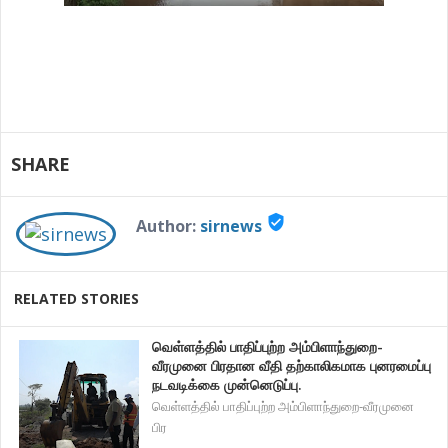
SHARE
verified_user
Author:
sirnews
RELATED STORIES
வெள்ளத்தில் பாதிப்புற்ற அம்பிளாந்துறை-
வீரமுனை பிரதான வீதி தற்காலிகமாக புனரமைப்பு
நடவடிக்கை முன்னெடுப்பு.
வெள்ளத்தில் பாதிப்புற்ற அம்பிளாந்துறை-வீரமுனை
பிர