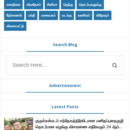
காலநிலை
சர்வதேசம்
சினிமா
தெற்கு
தொடர்புகளுக்கு
நேர்காணல்
பக்தி
மலையகம்
வடக்கு
வணிகம்
விநோதம்
விளையாட்டு
Search Blog
Advertisement
Latest Posts
குருக்கள்மடம் சந்தேகத்திற்கிடமான மனிதப்புதைகுழி
தொடர்பான வழங்கு விசாரணை எதிர்வரும் 24 ஆம்