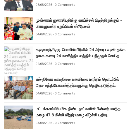
திகதிக்கு தவணையிடப்பட்டுள்ளது.
05/08/2026 - 0 Comments
முன்னாள் ஜனாதிபதிக்கு காய்ச்சல் பிடித்திருக்கும் -
பாராளுமன்ற உறுப்பினர் ஸ்ரீநேசன்
04/08/2026 - 0 Comments
களுவாஞ்சிகுடி பொலிஸ் பிரிவில் 24 அரை பவுண் தங்க
நகை களவு 24 மணித்தியலத்தில் பறிமுதல் செய்த
பொலிசார்.
04/08/2026 - 0 Comments
எல்-நினோ காலநிலை காலநிலை மாற்றம் தொடர்பில்
அரச உத்தியோகஸ்த்தர்களுக்கு தெழிவுபடுத்தல்.
04/08/2026 - 0 Comments
மட்டக்களப்பில் மிக நீண்ட நாட்களின் பின்னர் பலத்த
மழை 47.8 மில்லி மீற்றர் மழை வீழ்ச்சி பதிவு.
03/08/2026 - 0 Comments