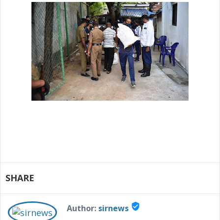
SHARE
verified_user
Author:
sirnews