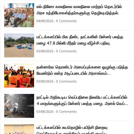
எல்-நினோ காலநிலை காலநிலை மாற்றம் தொடர்பில்
அரச உத்தியோகஸ்த்தர்களுக்கு தெழிவுபடுத்தல்.
04/08/2026 - 0 Comments
மட்டக்களப்பில் மிக நீண்ட நாட்களின் பின்னர் பலத்த
மழை 47.8 மில்லி மீற்றர் மழை வீழ்ச்சி பதிவு.
03/08/2026 - 0 Comments
தன்னார்வ தொண்டர் அமைப்புக்களை ஒழுங்கு படுத்த
வேண்டும் என்ற அடிப்படையில் அரசாங்கம்
கொண்டுவரவுள்ள சட்டம் - சட்டத்தரணி ஐங்கரன்.
03/08/2026 - 0 Comments
நாட்டில் அதிகூடிய வெப்பநிலை நிலவிய மட்டக்களப்பில்
4 மாதங்களுக்குப் பின்னர் பலத்த மழை. அனல் வெப்பக்
காலநிலை தணிந்தது.
03/08/2026 - 0 Comments
மட்டக்களப்பில் சுயதொழில் பயிற்சி நிறைவு
செய்தோருக்கு சான்றிதழ் வழங்கி வைப்பு.