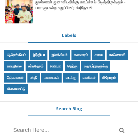
முன்னாள் ஜனாதிபதிக்கு காய்ச்சல் பிடித்திருக்கும் -
பாராளுமன்ற உறுப்பினர் ஸ்ரீநேசன்
Labels
ஆரோக்கியம்
இந்தியா
இலக்கியம்
கலாசாரம்
கலை
காணொளி
காலநிலை
சர்வதேசம்
சினிமா
தெற்கு
தொடர்புகளுக்கு
நேர்காணல்
பக்தி
மலையகம்
வடக்கு
வணிகம்
விநோதம்
விளையாட்டு
Search Blog