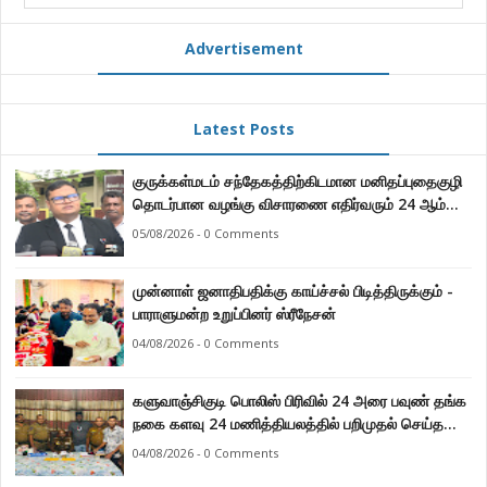
Advertisement
Latest Posts
குருக்கள்மடம் சந்தேகத்திற்கிடமான மனிதப்புதைகுழி
தொடர்பான வழங்கு விசாரணை எதிர்வரும் 24 ஆம்
திகதிக்கு தவணையிடப்பட்டுள்ளது.
05/08/2026 - 0 Comments
முன்னாள் ஜனாதிபதிக்கு காய்ச்சல் பிடித்திருக்கும் -
பாராளுமன்ற உறுப்பினர் ஸ்ரீநேசன்
04/08/2026 - 0 Comments
களுவாஞ்சிகுடி பொலிஸ் பிரிவில் 24 அரை பவுண் தங்க
நகை களவு 24 மணித்தியலத்தில் பறிமுதல் செய்த
பொலிசார்.
04/08/2026 - 0 Comments