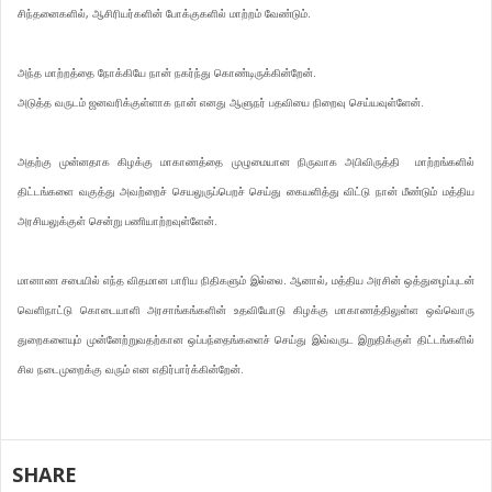
சிந்தனைகளில், ஆசிரியர்களின் போக்குகளில் மாற்றம் வேண்டும்.
அந்த மாற்றத்தை நோக்கியே நான் நகர்ந்து கொண்டிருக்கின்றேன்.
அடுத்த வருடம் ஜனவரிக்குள்ளாக நான் எனது ஆளுநர் பதவியை நிறைவு செய்யவுள்ளேன்.
அதற்கு முன்னதாக கிழக்கு மாகாணத்தை முழுமையான நிருவாக அபிவிருத்தி மாற்றங்களில்
திட்டங்களை வகுத்து அவற்றைச் செயலுருப்பெறச் செய்து கையளித்து விட்டு நான் மீண்டும் மத்திய
அரசியலுக்குள் சென்று பணியாற்றவுள்ளேன்.
மானாண சபையில் எந்த விதமான பாரிய நிதிகளும் இல்லை. ஆனால், மத்திய அரசின் ஒத்துழைப்புடன்
வெளிநாட்டு கொடையாளி அரசாங்கங்களின் உதவியோடு கிழக்கு மாகாணத்திலுள்ள ஒவ்வொரு
துறைகளையும் முன்னேற்றுவதற்கான ஒப்பந்தைங்களைச் செய்து இவ்வருட இறுதிக்குள் திட்டங்களில்
சில நடைமுறைக்கு வரும் என எதிர்பார்க்கின்றேன்.
SHARE