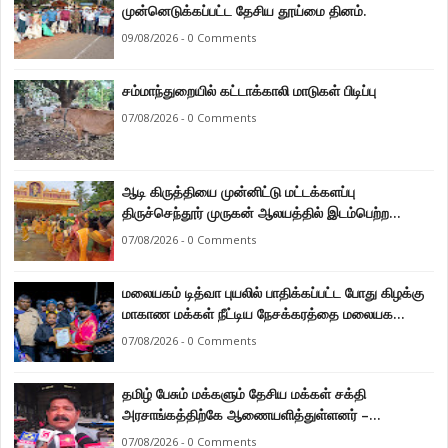
முன்னெடுக்கப்பட்ட தேசிய தூய்மை தினம்.
09/08/2026 - 0 Comments
சம்மாந்துறையில் கட்டாக்காலி மாடுகள் பிடிப்பு
07/08/2026 - 0 Comments
ஆடி கிருத்தியை முன்னிட்டு மட்டக்களப்பு
திருச்செந்தூர் முருகன் ஆலயத்தில் இடம்பெற்ற
பால்குட பவனி 1008 சங்கா ஆபிஷேக நிகழ்வு.
07/08/2026 - 0 Comments
மலையகம் டித்வா புயலில் பாதிக்கப்பட்ட போது கிழக்கு
மாகாண மக்கள் நீட்டிய நேசக்கரத்தை மலையக
மக்கள் ஒருபோதும் மறக்கமாட்டார்கள் : நுவரெலியா
07/08/2026 - 0 Comments
மாநகர சபை பிரதி முதல்வர் எஸ். யோகராஜா
தமிழ் பேசும் மக்களும் தேசிய மக்கள் சக்தி
அரசாங்கத்திற்கே ஆணையளித்துள்ளனர் –
கடற்றொழில் அமைச்சர் இராமலிங்கம் சந்திரசேகர்
07/08/2026 - 0 Comments