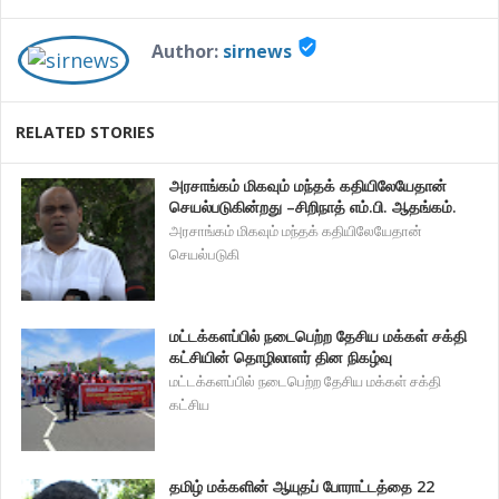
verified_user
Author:
sirnews
RELATED STORIES
அரசாங்கம் மிகவும் மந்தக் கதியிலேயேதான்
செயல்படுகின்றது –சிறிநாத் எம்.பி. ஆதங்கம்.
அரசாங்கம் மிகவும் மந்தக் கதியிலேயேதான்
செயல்படுகி
மட்டக்களப்பில் நடைபெற்ற தேசிய மக்கள் சக்தி
கட்சியின் தொழிலாளர் தின நிகழ்வு
மட்டக்களப்பில் நடைபெற்ற தேசிய மக்கள் சக்தி
கட்சிய
தமிழ் மக்களின் ஆயுதப் போராட்டத்தை 22