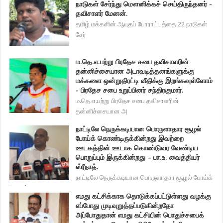
நாடுகள் சேர்ந்து மௌனிக்கச் செய்திருந்தனர் -
தவிசாளர் மேனன்.
தமிழ் மக்களின் ஆயுதப் போராட்டத்தை 22 நாடுகள்
சேர்
ம.தெ.எ.பற்று பிரதேச சபை தவிசாளரின்
தன்னிச்சையான அடாவடித்தனங்களுக்கு
மக்களை ஒன்றுதிரட்டி வீதிக்கு இறங்கவுள்ளோம்
- பிரதேச சபை உறுப்பினர் சந்திரகுமார்.
ம.தெ.எ.பற்று பிரதேச சபை தவிசாளரின்
தன்னிச்சையான அ
நாட்டிலே நெருக்கடியான பொருளாதார சூழல்
போய்க் கொண்டிருக்கின்றது இவற்றை
ஊடகத்தின் ஊடாக கொண்டுவர வேண்டிய
பொறுப்பும் இருக்கின்றது – பா.உ. வைத்தியர்
ஸ்ரீநாத்.
நாட்டிலே நெருக்கடியான பொருளாதார சூழல் போய்க்
கொண்
எமது கட்சிக்காக தொடுக்கப்பட்டுள்ளது வழக்கு
எப்போது முடிவுறுத்தப்படுகின்றதோ
அப்போதுதான் எமது கட்சியின் பொதுச்சபைக்