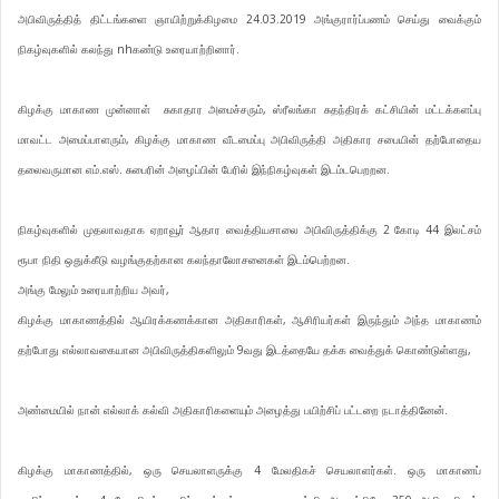
அபிவிருத்தித் திட்டங்களை ஞாயிற்றுக்கிழமை 24.03.2019 அங்குரார்ப்பணம் செய்து வைக்கும்
நிகழ்வுகளில் கலந்து nhகண்டு உரையாற்றினார்.
கிழக்கு மாகாண முன்னாள் சுகாதார அமைச்சரும், ஸ்ரீலங்கா சுதந்திரக் கட்சியின் மட்டக்களப்பு
மாவட்ட அமைப்பாளரும், கிழக்கு மாகாண வீடமைப்பு அபிவிருத்தி அதிகார சபையின் தற்போதைய
தலைவருமான எம்.எஸ். சுபைரின் அழைப்பின் பேரில் இந்நிகழ்வுகள் இடம்டபெறறன.
நிகழ்வுகளில் முதலாவதாக ஏறாவூர் ஆதார வைத்தியசாலை அபிவிருத்திக்கு 2 கோடி 44 இலட்சம்
ரூபா நிதி ஒதுக்கீடு வழங்குதற்கான கலந்தாலோசனைகள் இடம்பெற்றன.
அங்கு மேலும் உரையாற்றிய அவர்,
கிழக்கு மாகாணத்தில் ஆயிரக்கணக்கான அதிகாரிகள், ஆசிரியர்கள் இருந்தும் அந்த மாகாணம்
தற்போது எல்லாவகையான அபிவிருத்திகளிலும் 9வது இடத்தையே தக்க வைத்துக் கொண்டுள்ளது,
அண்மையில் நான் எல்லாக் கல்வி அதிகாரிகளையும் அழைத்து பயிற்சிப் பட்டறை நடாத்தினேன்.
கிழக்கு மாகாணத்தில், ஒரு செயலாளருக்கு 4 மேலதிகச் செயலாளர்கள். ஒரு மாகாணப்