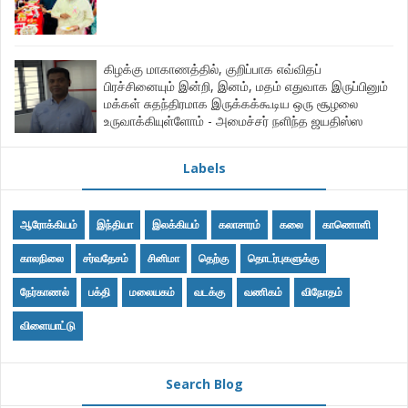
கிழக்கு மாகாணத்தில், குறிப்பாக எவ்விதப்
பிரச்சினையும் இன்றி, இனம், மதம் எதுவாக இருப்பினும்
மக்கள் சுதந்திரமாக இருக்கக்கூடிய ஒரு சூழலை
உருவாக்கியுள்ளோம் - அமைச்சர் நளிந்த ஜயதிஸ்ஸ
Labels
ஆரோக்கியம்
இந்தியா
இலக்கியம்
கலாசாரம்
கலை
காணொளி
காலநிலை
சர்வதேசம்
சினிமா
தெற்கு
தொடர்புகளுக்கு
நேர்காணல்
பக்தி
மலையகம்
வடக்கு
வணிகம்
விநோதம்
விளையாட்டு
Search Blog