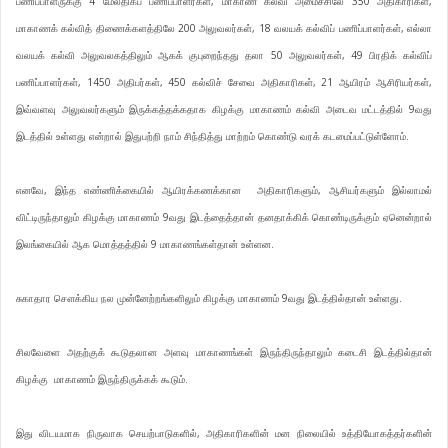
பணிப்பாளருக்கு 4 மேலதிகப் பணிப்பாளர்கள், மாகாண கல்வி அமைச்சிலே 350 அதிகாரிகள்,
மாகாணக் கல்வித் திணைக்களத்திலே 200 அலுவலர்கள், 18 வலயக் கல்விப் பணிப்பாளர்கள், எல்லா
வலயக் கல்வி அலுவலகத்திலும் ஆகக் குபுறைந்தது தலா 50 அலுவலர்கள், 49 பிரதிக் கல்விப்
பணிப்பாளர்கள், 1450 அதிபர்கள், 450 கல்விச் சேவை அதிகாரிகள், 21 ஆயிரம் ஆசிரியர்கள்,
இவ்வளவு அலுவலர்களும் இருக்கத்தக்கதாக கிழக்கு மாகாணம் கல்வி அடைவ மட்டத்தில் 9வது
இடத்தில் உள்ளது என்றால் இதுபற்றி நாம் சிந்தித்து மாற்றம் கொண்டு வரக் கடமைப்பட்டுள்ளோம்.
எனவே, இந்த எண்ணிக்கையில் ஆயிரக்கணக்கான அதிகாரிகளும், ஆசியர்களும் இல்லாமல்
விட்டிருந்தாலும் கிழக்கு மாகாணம் 9வது இடத்தைத்தான் தனதாக்கிக் கொண்டிருக்கும் ஏனென்றால்
இலங்கையில் ஆக மொத்தத்தில் 9 மாகாணங்கள்தான் உள்ளன.
சுகாதார சௌக்கிய நல முன்னேற்றங்களிலும் கிழக்கு மாகாணம் 9வது இடத்தில்தான் உள்ளது.
சிலவேளை அதற்குக் கூடுதலான அளவு மாகாணங்கள் இருந்திருந்தாலும் கடைசி இடத்தில்தான்
கிழக்கு மாகாணம் இருந்திருக்கக் கூடும்.
இது விடயமாக நிருவாக செயற்பாடுகளில், அதிகாரிகளின் மன நிலையில் உத்தியோகத்தர்களின்