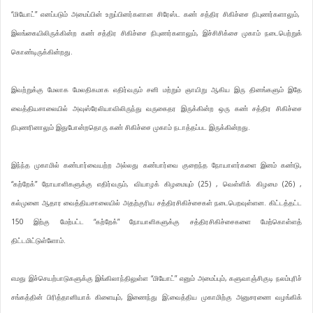
“மியோட்” எனப்படும் அமைப்பின் உறுப்பினர்களான சிரேஸ்ட கண் சத்திர சிகிச்சை நிபுணர்களாலும்,
இலங்கையிலிருக்கின்ற கண் சத்திர சிகிச்சை நிபுணர்களாலும், இச்சிசிக்சை முகாம் நடைபெற்றுக்
கொண்டிருக்கின்றது.
இவற்றுக்கு மேலாக மேலதிகமாக எதிர்வரும் சனி மற்றும் ஞாயிறு ஆகிய இரு தினங்களும் இதே
வைத்தியசாலையில் அவுஸ்ரேலியாவிலிருந்து வருகைதர இருக்கின்ற ஒரு கண் சத்திர சிகிச்சை
நிபுணரினாலும் இதுபோன்றதொரு கண் சிகிச்சை முகாம் நடாத்தப்பட இருக்கின்றது.
இந்ந்த முகாமில் கண்பார்வையற்ற அல்லது கண்பார்வை குறைந்த நோயாளர்களை இனம் கண்டு,
“கற்றேக்” நோயாளிகளுக்கு எதிர்வரும், வியாழக் கிழமையும் (25) , வெள்ளிக் கிழமை (26) ,
கல்முனை ஆதார வைத்தியசாலையில் அதற்குரிய சத்திரசிகிச்சைகள் நடைபெறவுள்ளன. கிட்டத்தட்ட
150 இற்கு மேற்பட்ட “கற்றேக்” நோயாளிகளுக்கு சத்திரசிகிச்சைகளை மேற்கொள்ளத்
திட்டமிட்டுள்ளோம்.
எமது இச்செயற்பாடுகளுக்கு இங்கிலாந்திலுள்ள “மியோட்” எனும் அமைப்பும், களுவாஞ்சிகுடி நலம்புரிச்
சங்கத்தின் பிரித்தானியாக் கிளையும், இணைந்து இ;வைத்திய முகாமிற்கு அனுசரணை வழங்கிக்