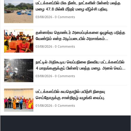
மட்டக்களப்பில் மிக நீண்ட நாட்களின் பின்னர் பலத்த
மழை 47.8 மில்லி மீற்றர் மழை வீழ்ச்சி பதிவு.
03/08/2026 - 0 Comments
தன்னார்வ தொண்டர் அமைப்புக்களை ஒழுங்கு படுத்த
வேண்டும் என்ற அடிப்படையில் அரசாங்கம்
கொண்டுவரவுள்ள சட்டம் - சட்டத்தரணி ஐங்கரன்.
03/08/2026 - 0 Comments
நாட்டில் அதிகூடிய வெப்பநிலை நிலவிய மட்டக்களப்பில்
4 மாதங்களுக்குப் பின்னர் பலத்த மழை. அனல் வெப்பக்
காலநிலை தணிந்தது.
03/08/2026 - 0 Comments
மட்டக்களப்பில் சுயதொழில் பயிற்சி நிறைவு
செய்தோருக்கு சான்றிதழ் வழங்கி வைப்பு.
01/08/2026 - 0 Comments