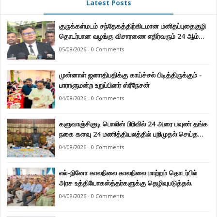
Latest Posts
குருக்கள்மடம் சந்தேகத்திற்கிடமான மனிதப்புதைகுழி
தொடர்பான வழங்கு விசாரணை எதிர்வரும் 24 ஆம்
திகதிக்கு தவணையிடப்பட்டுள்ளது.
05/08/2026 - 0 Comments
முன்னாள் ஜனாதிபதிக்கு காய்ச்சல் பிடித்திருக்கும் -
பாராளுமன்ற உறுப்பினர் ஸ்ரீநேசன்
04/08/2026 - 0 Comments
களுவாஞ்சிகுடி பொலிஸ் பிரிவில் 24 அரை பவுண் தங்க
நகை களவு 24 மணித்தியலத்தில் பறிமுதல் செய்த
பொலிசார்.
04/08/2026 - 0 Comments
எல்-நினோ காலநிலை காலநிலை மாற்றம் தொடர்பில்
அரச உத்தியோகஸ்த்தர்களுக்கு தெழிவுபடுத்தல்.
04/08/2026 - 0 Comments