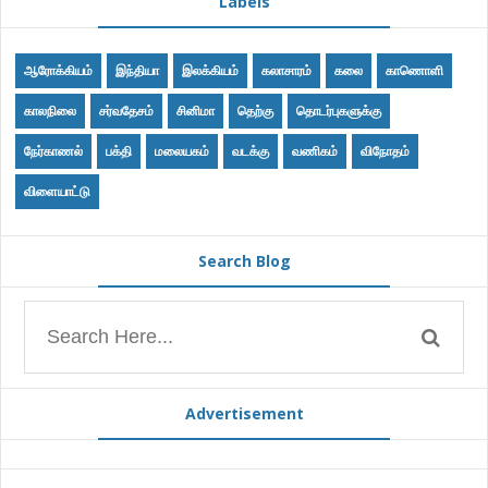
Labels
ஆரோக்கியம்
இந்தியா
இலக்கியம்
கலாசாரம்
கலை
காணொளி
காலநிலை
சர்வதேசம்
சினிமா
தெற்கு
தொடர்புகளுக்கு
நேர்காணல்
பக்தி
மலையகம்
வடக்கு
வணிகம்
விநோதம்
விளையாட்டு
Search Blog
Advertisement