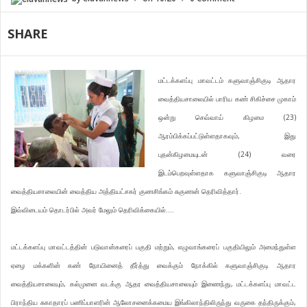
SHARE
மட்டக்களப்பு மாவட்டம் களுவாஞ்சிகுடி ஆதார
வைத்தியசாலையில் பாரிய கண் சிகிச்சை முகாம்
ஒன்று செவ்வாய் கிழமை (23)
ஆரம்பிக்கப்பட்டுள்ளதாகவும், இது
புதன்கிழமையுடன் (24) வரை
இடம்பெறவுள்ளதாக களுவாஞ்சிகுடி ஆதார
வைத்தியசாலையின் வைத்திய அத்தியட்சகர் குணசிங்கம் சுகுணன் தெரிவித்தார்.
இவ்விடையம் தொடர்பில் அவர் மேலும் தெரிவிக்கையில்….
மட்டக்களப்பு மாவட்டத்தின் படுவான்கரைப் பகுதி மற்றும், எழுவாங்கரைப் பகுதியிலும் அமைந்துள்ள
ஏழை மக்களின் கண் நோயினைத் தீர்த்து வைக்கும் நோக்கில் களுவாஞ்சிகுடி ஆதார
வைத்தியசாலையும், கல்முனை வடக்கு ஆதர வைத்தியசாலையும் இணைந்து, மட்டக்களப்பு மாவட்ட
பிராந்திய சுகாதாரப் பணிப்பாளரின் ஆலோசனைக்கமைய இங்கிலாந்திலிருந்து வருகை தந்திருக்கும்,