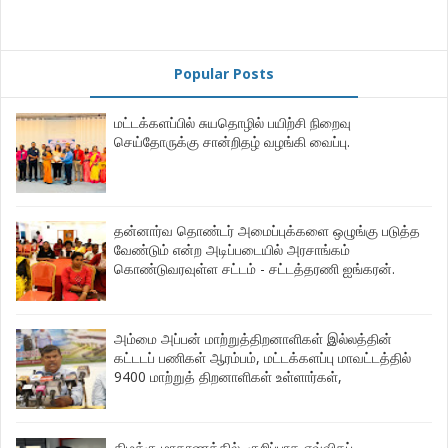
Popular Posts
மட்டக்களப்பில் சுயதொழில் பயிற்சி நிறைவு
செய்தோருக்கு சான்றிதழ் வழங்கி வைப்பு.
தன்னார்வ தொண்டர் அமைப்புக்களை ஒழுங்கு படுத்த
வேண்டும் என்ற அடிப்படையில் அரசாங்கம்
கொண்டுவரவுள்ள சட்டம் - சட்டத்தரணி ஐங்கரன்.
அம்மை அப்பன் மாற்றுத்திறனாளிகள் இல்லத்தின்
கட்டடப் பணிகள் ஆரம்பம், மட்டக்களப்பு மாவட்டத்தில்
9400 மாற்றுத் திறனாளிகள் உள்ளார்கள்,
கிழக்கு மாகாணத்தில், குறிப்பாக எவ்விதப்