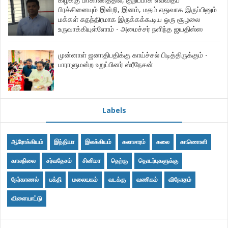
பிரச்சினையும் இன்றி, இனம், மதம் எதுவாக இருப்பினும்
மக்கள் சுதந்திரமாக இருக்கக்கூடிய ஒரு சூழலை
உருவாக்கியுள்ளோம் - அமைச்சர் நளிந்த ஜயதிஸ்ஸ
முன்னாள் ஜனாதிபதிக்கு காய்ச்சல் பிடித்திருக்கும் -
பாராளுமன்ற உறுப்பினர் ஸ்ரீநேசன்
Labels
ஆரோக்கியம்
இந்தியா
இலக்கியம்
கலாசாரம்
கலை
காணொளி
காலநிலை
சர்வதேசம்
சினிமா
தெற்கு
தொடர்புகளுக்கு
நேர்காணல்
பக்தி
மலையகம்
வடக்கு
வணிகம்
விநோதம்
விளையாட்டு