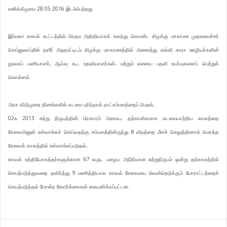
சனிக்கிழமை 28.05.2016 இடம்பெற்றது.
இம்மகா சபைக் கூட்டத்தில் பிரதம அதிதியாகக் கலந்து கொண்ட கிழக்கு மாகாண முதலமைச்சர்
செய்னுலாப்தீன் நஸீர் அஹமட்டிடம் கிழக்கு மாகாணத்தில் அனைத்து கல்வி சாரா ஊழியர்களின்
நூலகப் பணியாளர், ஆய்வு கூட உதவியாளர்கள், மற்றும் ஏனைய பதவி உயர்வுகளைப் பெற்றுக்
கொள்ளல்.
அரச விடுமுறை தினங்களில் கடமை புரிந்தால் நாட்சம்பளத்தைப் பெறல்,
02ஃ 2013 சுற்று நிருபத்தின் பிரகாரம் அமைய, தற்காலிகமாக கடமையாற்றிய காலத்தை
சேவையினுள் உள்வாங்கச் செய்வதற்கு சம்பளத்திலிருந்து 8 வீதத்தை மீளச் செலுத்தினால் மொத்த
சேவைக் காலத்தில் உள்வாங்கப்படுதல்,
காவல் உத்தியோகத்தர்களுக்கான 67 வருட பழைய அநீதியான சுற்றுநிருபம் ஒன்று தற்காலத்தில்
செயற்படுத்துவதை தவிர்த்து 9 மணித்தியால காவல் சேவையை வென்றெடுக்கும் போராட்டத்தைச்
செயற்படுத்தல் போன்ற கோரிக்கைகள் கையளிக்கப்பட்டன.