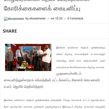
கோரிக்கைகளைக் கையளிப்பு
by
eluvannews
on
15:33
0 Comment
SHARE
இலங்கை கல்விசாரா ஊழியர் ஒன்றிணைந்த
சங்கம் கிழக்கு மாகாணத்தில் கடமையாற்றும்
அனைத்து கல்வி சாரா ஊழியர்களின் பதவி
உயர்வுக்கான கோரிக்கைகளை கிழக்கு மாகாண
முதலமைச்சரிடம்
கையளித்துள்ளதாக சங்கத்தின் மட்டக்களப்பு கிளைச் செயலாளர்
ஏ.எம். ஜெமீல் தெரிவித்தார்.
இலங்கை கல்விசாரா ஊழியர் ஒன்றிணைந்த சங்கத்தின் 13வது மகாசபைக் கூட்டம் (ளுசiடுயமெய
ழேn யுஉயனநஅiஉ வுசயனந ருnழைn) முதன்முறையாக இவ்வருடம் கிழக்கு மாகாணம் ஏறாவூரில்