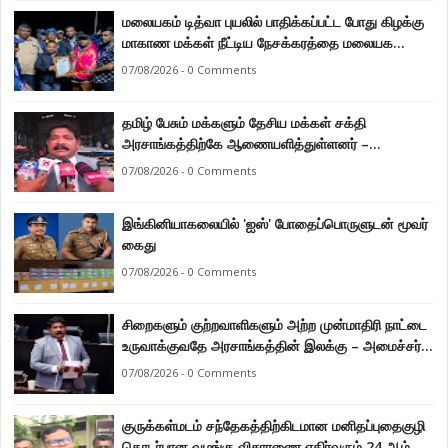
மலையகம் டித்வா புயலில் பாதிக்கப்பட்ட போது கிழக்கு
மாகாண மக்கள் நீட்டிய நேசக்கரத்தை மலையக
மக்கள் ஒருபோதும் மறக்கமாட்டார்கள் : நுவரெலியா
07/08/2026 - 0 Comments
மாநகர சபை பிரதி முதல்வர் எஸ். யோகராஜா
தமிழ் பேசும் மக்களும் தேசிய மக்கள் சக்தி
அரசாங்கத்திற்கே ஆணையளித்துள்ளனர் –
கடற்றொழில் அமைச்சர் இராமலிங்கம் சந்திரசேகர்
07/08/2026 - 0 Comments
இங்கினியாகலையில் 'ஐஸ்' போதைப்பொருளுடன் மூவர்
கைது
07/08/2026 - 0 Comments
சிறைகளும் குற்றவாளிகளும் அற்ற முன்மாதிரி நாட்டை
உருவாக்குவதே அரசாங்கத்தின் இலக்கு – அமைச்சர்
இராமலிங்கம் சந்திரசேகர்
07/08/2026 - 0 Comments
குருக்கள்மடம் சந்தேகத்திற்கிடமான மனிதப்புதைகுழி
தொடர்பான வழங்கு விசாரணை எதிர்வரும் 24 ஆம்