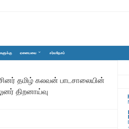
keyboard_arrow_down
களுக்கு
ஏனையவை
சர்வதேசம்
ினர் தமிழ் கலவன் பாடசாலையின்
ுனர் திறனாய்வு