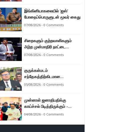
இராமலிங்கம் சந்திரசேகர்
இங்கினியாகலையில் 'ஐஸ்'
போதைப்பொருளுடன் மூவர் கைது
07/08/2026 - 0 Comments
சிறைகளும் குற்றவாளிகளும்
அற்ற முன்மாதிரி நாட்டை
உருவாக்குவதே அரசாங்கத்தின்
07/08/2026 - 0 Comments
இலக்கு – அமைச்சர்
இராமலிங்கம் சந்திரசேகர்
குருக்கள்மடம்
சந்தேகத்திற்கிடமான
மனிதப்புதைகுழி தொடர்பான
05/08/2026 - 0 Comments
வழங்கு விசாரணை எதிர்வரும் 24
ஆம் திகதிக்கு
முன்னாள் ஜனாதிபதிக்கு
தவணையிடப்பட்டுள்ளது.
காய்ச்சல் பிடித்திருக்கும் -
பாராளுமன்ற உறுப்பினர் ஸ்ரீநேசன்
04/08/2026 - 0 Comments