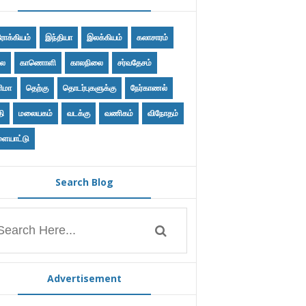
ோக்கியம்
இந்தியா
இலக்கியம்
கலாசாரம்
ை
காணொளி
காலநிலை
சர்வதேசம்
ிமா
தெற்கு
தொடர்புகளுக்கு
நேர்காணல்
தி
மலையகம்
வடக்கு
வணிகம்
விநோதம்
ையாட்டு
Search Blog
Advertisement