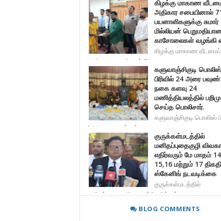
கிழக்கு மாகாண வீடமைப
அதிகார சபையினால் 7
பயனாளிகளுக்கு சுமார்
மில்லியன் பெறுமதியா
காசோலைகள் வழங்கி வை
கிழக்கு மாகாண வீடமைப்
அதிகார சபையினால் 71 பயனாள
களுவாஞ்சிகுடி பொலிஸ
பிரிவில் 24 அரை பவுண்
நகை களவு 24
மணித்தியலத்தில் பறிமு
செய்த பொலிசார்.
களுவாஞ்சிகுடி பொலிஸ் பி
24 அரை பவுண் தங்க ந
குருக்கள்மடத்தில்
மனிதப்புதைகுழி விவகா
எதிர்வரும் மே மாதம் 14
15,16 மற்றும் 17 திகத
ஸ்கேனிங் நடவடிக்கை
குருக்கள்மடத்தில்
மனிதப்புதைகுழி என சந்தேகிக்கும்
BLOG COMMENTS