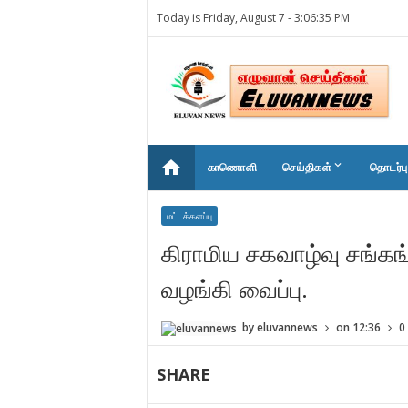
Today is Friday, August 7 -
3:06:35 PM
home
keyboard_arrow_down
காணொளி
செய்திகள்
தொடர்பு
மட்டக்களப்பு
கிராமிய சகவாழ்வு சங்கங
வழங்கி வைப்பு.
by
eluvannews
on
12:36
0
SHARE