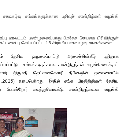
சகவாழ்வு
சங்கங்களுக்கான
பதிவுச்
சான்றிழ்கள்
வழங்கி
ப்பு
மாவட்டம்
மண்முனைப்பற்று
பிரதேச
செயலக
பிரிவிற்குள்
கட்டமைப்பு
செய்யப்பட்ட
15
கிராமிய
சகவாழ்வு
சங்கங்களை
ம்
தேசிய
ஒருமைப்பாட்டு
அமைச்சின்கீழ்
புதிதாக
்யப்பட்டு
சங்கங்களுக்கான
சான்றிதழ்கள்
வழங்கிவைக்கும்
ாளர்
திருமதி
தெட்சணகௌரி
தினேஷின்
தலைமையில்
11.2025)
நடைபெற்றது
.
இதில்
சங்க
பிரதிநிதிகள்
தேசிய
்
போன்றோர்
கலந்துகொண்டு
சான்றிதழ்களை
வழங்கி