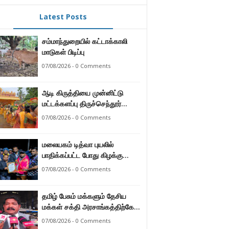
Latest Posts
சம்மாந்துறையில் கட்டாக்காலி
மாடுகள் பிடிப்பு
07/08/2026 - 0 Comments
ஆடி கிருத்தியை முன்னிட்டு
மட்டக்களப்பு திருச்செந்தூர்
முருகன் ஆலயத்தில் இடம்பெற்ற
07/08/2026 - 0 Comments
பால்குட பவனி 1008 சங்கா
ஆபிஷேக நிகழ்வு.
மலையகம் டித்வா புயலில்
பாதிக்கப்பட்ட போது கிழக்கு
மாகாண மக்கள் நீட்டிய
07/08/2026 - 0 Comments
நேசக்கரத்தை மலையக மக்கள்
ஒருபோதும் மறக்கமாட்டார்கள் :
தமிழ் பேசும் மக்களும் தேசிய
நுவரெலியா மாநகர சபை பிரதி
மக்கள் சக்தி அரசாங்கத்திற்கே
முதல்வர் எஸ். யோகராஜா
ஆணையளித்துள்ளனர் –
07/08/2026 - 0 Comments
கடற்றொழில் அமைச்சர்