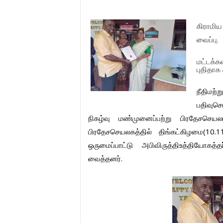
கிராமிய
வைப்பு
.
மட்டக்கள
புதிதாக
நீதிமற்று
பதிவுசெய
நிகழ்வு
மண்முனைப்பற்று
பிரதேசசெயல
பிரதேசசெயலகத்தில்
திங்கட்கிழமை
(10.
ஒருமைப்பாட்டு
அபிவிருத்திஉத்தியோகத்தர
வைத்தனர்
.