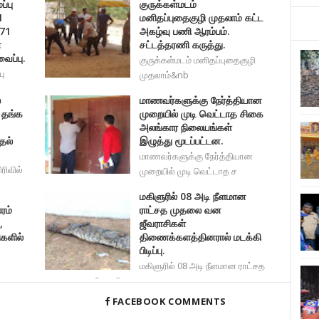
்பு
குருக்கள்மடம்
1
மனிதப்புதைகுழி முதலாம் கட்ட
 71
அகழ்வு பணி ஆரம்பம்.
ன
சட்டத்தரணி கருத்து.
ப்பு.
குருக்கள்மடம் மனிதப்புதைகுழி
பு
முதலாம்&nb
்
மாணவர்களுக்கு நேர்த்தியான
 தங்க
முறையில் முடி வெட்டாத சிகை
அலங்கார நிலையங்கள்
தல்
இழுத்து மூடப்பட்டன.
மாணவர்களுக்கு நேர்த்தியான
ரிவில்
முறையில் முடி வெட்டாத ச
மகிளுரில் 08 அடி நீளமான
ரம்
ராட்சத முதலை வன
,
ஜீவராசிகள்
ிகளில்
திணைக்களத்தினரால் மடக்கி
பிடிப்பு.
மகிளுரில் 08 அடி நீளமான ராட்சத
முதலை வன ஜீவராசிகள
FACEBOOK COMMENTS