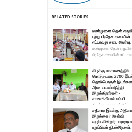
RELATED STORIES
மண்முனை தென் எருவி
பற்று பிரதேச சபையின்
எட்டாவது சபை அமர்வு.
மண்முனை தென் எருவில் 
பிரதேச சபையின் எட்டா
கிழக்கு மாகாணத்தில்
மொத்தமாக 2700 இடங
தொல்பொருள் இடங்கள
அடையாளப்படுத்தி
இருக்கிறார்கள் -
சாணக்கியன் எம்.பி
கிழக்கு மாகாணத்தில்
சதிகார இலக்கு அதிகா
மொத்தமாக 2700 இடங்கள் தொல்பொர
இருக்கை? கேள்வி
எழுப்புகின்றார் பாராளும
உறுப்பினர் ஜி.ஸ்ரீநேசன்.