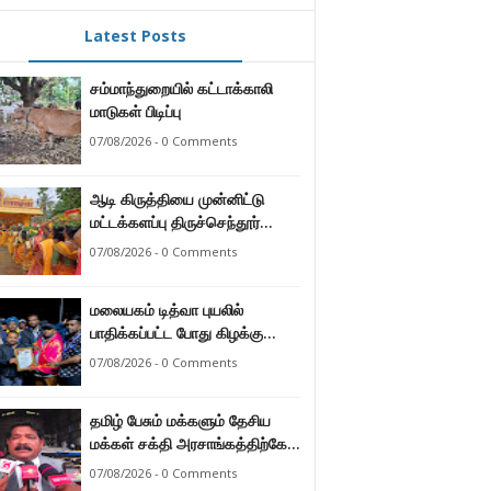
Latest Posts
சம்மாந்துறையில் கட்டாக்காலி
மாடுகள் பிடிப்பு
07/08/2026 - 0 Comments
ஆடி கிருத்தியை முன்னிட்டு
மட்டக்களப்பு திருச்செந்தூர்
முருகன் ஆலயத்தில் இடம்பெற்ற
07/08/2026 - 0 Comments
பால்குட பவனி 1008 சங்கா
ஆபிஷேக நிகழ்வு.
மலையகம் டித்வா புயலில்
பாதிக்கப்பட்ட போது கிழக்கு
மாகாண மக்கள் நீட்டிய
07/08/2026 - 0 Comments
நேசக்கரத்தை மலையக மக்கள்
ஒருபோதும் மறக்கமாட்டார்கள் :
தமிழ் பேசும் மக்களும் தேசிய
நுவரெலியா மாநகர சபை பிரதி
மக்கள் சக்தி அரசாங்கத்திற்கே
முதல்வர் எஸ். யோகராஜா
ஆணையளித்துள்ளனர் –
07/08/2026 - 0 Comments
கடற்றொழில் அமைச்சர்