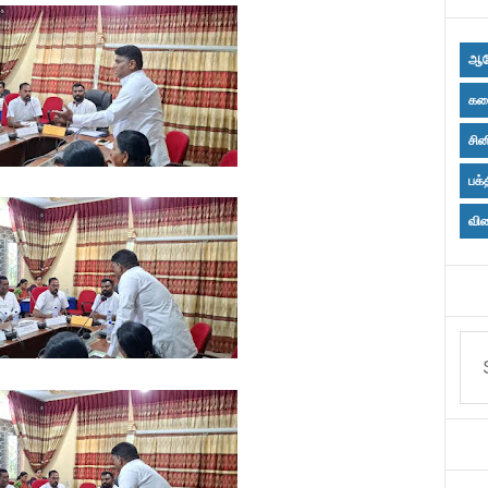
ஆர
கல
சின
பக்
விள