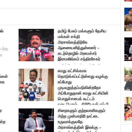
ல்
தமிழ் பேசும் மக்களும் தேசிய
மக்கள் சக்தி
அரசாங்கத்திற்கே
ஆணையளித்துள்ளனர் –
பற்று
கடற்றொழில் அமைச்சர்
வத
இராமலிங்கம் சந்திரசேகர்
தமிழ் பேசும் மக்களும் தேசிய
எமது கட்சிக்காக
மக்கள் சக்தி அர
்கள்
தொடுக்கப்பட்டுள்ளது வழக்கு
ாக
எப்போது
முடிவுறுத்தப்படுகின்றதோ
அப்போதுதான் எமது கட்சியின்
பொதுச்சபைக் கூட்டம்
நடைபெறும் - சிறிநேசன் எம்.பி.
ர
சிறைகளும் குற்றவாளிகளும்
எமது கட்சிக்காக தொடுக்கப்பட்டுள்ளது வழக்கு எப்போத
அற்ற முன்மாதிரி நாட்டை
ன்ற
உருவாக்குவதே
அரசாங்கத்தின் இலக்கு –