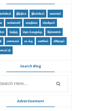
ோக்கியம்
இந்தியா
இலக்கியம்
கலாசாரம்
ை
காணொளி
காலநிலை
சர்வதேசம்
ிமா
தெற்கு
தொடர்புகளுக்கு
நேர்காணல்
தி
மலையகம்
வடக்கு
வணிகம்
விநோதம்
ையாட்டு
Search Blog
Advertisement