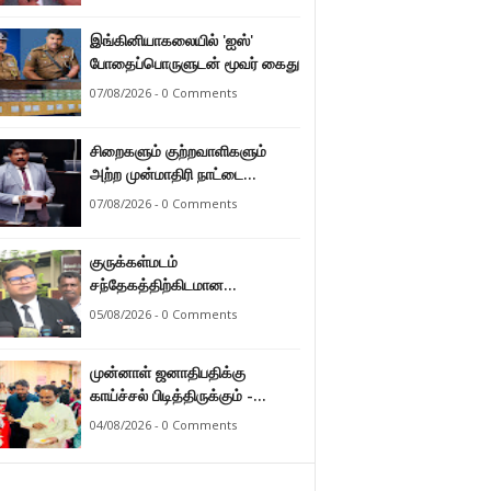
இராமலிங்கம் சந்திரசேகர்
இங்கினியாகலையில் 'ஐஸ்'
போதைப்பொருளுடன் மூவர் கைது
07/08/2026 - 0 Comments
சிறைகளும் குற்றவாளிகளும்
அற்ற முன்மாதிரி நாட்டை
உருவாக்குவதே அரசாங்கத்தின்
07/08/2026 - 0 Comments
இலக்கு – அமைச்சர்
இராமலிங்கம் சந்திரசேகர்
குருக்கள்மடம்
சந்தேகத்திற்கிடமான
மனிதப்புதைகுழி தொடர்பான
05/08/2026 - 0 Comments
வழங்கு விசாரணை எதிர்வரும் 24
ஆம் திகதிக்கு
முன்னாள் ஜனாதிபதிக்கு
தவணையிடப்பட்டுள்ளது.
காய்ச்சல் பிடித்திருக்கும் -
பாராளுமன்ற உறுப்பினர் ஸ்ரீநேசன்
04/08/2026 - 0 Comments