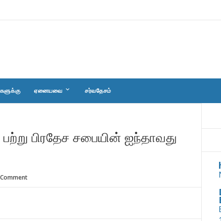
keyboard_arrow_down
களுக்கு
ஏனையவை
சர்வதேசம்
பற்று பிரதேச சபையின் ஐந்தாவது
 Comment