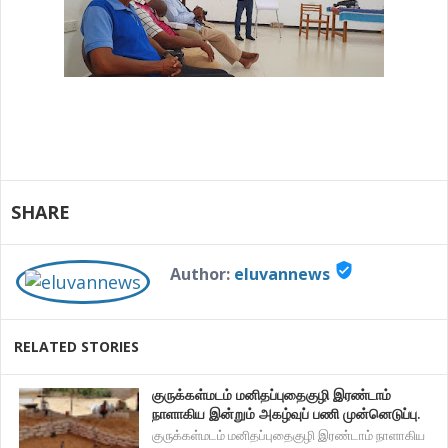
SHARE
verified_user
Author:
eluvannews
RELATED STORIES
குருக்கள்மடம் மனிதப்புதைகுழி இரண்டாம்
நாளாகிய இன்றும் அகழ்வுப் பணி முன்னெடுப்பு.
குருக்கள்மடம் மனிதப்புதைகுழி இரண்டாம் நாளாகிய