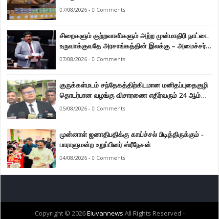
07/08/2026 - 0 Comments
சிறைகளும் குற்றவாளிகளும் அற்ற முன்மாதிரி நாட்டை
உருவாக்குவதே அரசாங்கத்தின் இலக்கு – அமைச்சர்
இராமலிங்கம் சந்திரசேகர்
07/08/2026 - 0 Comments
குருக்கள்மடம் சந்தேகத்திற்கிடமான மனிதப்புதைகுழி
தொடர்பான வழங்கு விசாரணை எதிர்வரும் 24 ஆம்
திகதிக்கு தவணையிடப்பட்டுள்ளது.
05/08/2026 - 0 Comments
முன்னாள் ஜனாதிபதிக்கு காய்ச்சல் பிடித்திருக்கும் -
பாராளுமன்ற உறுப்பினர் ஸ்ரீநேசன்
04/08/2026 - 0 Comments
Copyright ©
2026
Eluvannews
All Rights Reserved -