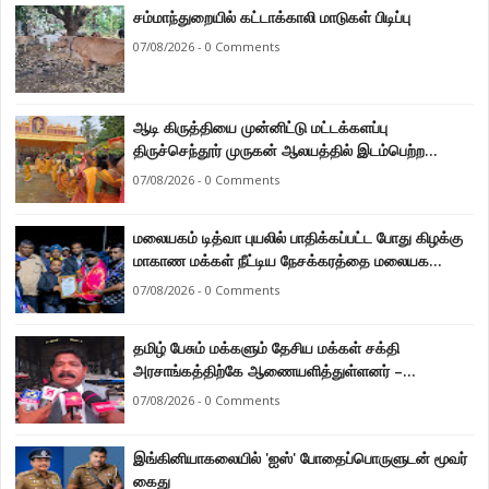
சம்மாந்துறையில் கட்டாக்காலி மாடுகள் பிடிப்பு
07/08/2026 - 0 Comments
ஆடி கிருத்தியை முன்னிட்டு மட்டக்களப்பு
திருச்செந்தூர் முருகன் ஆலயத்தில் இடம்பெற்ற
பால்குட பவனி 1008 சங்கா ஆபிஷேக நிகழ்வு.
07/08/2026 - 0 Comments
மலையகம் டித்வா புயலில் பாதிக்கப்பட்ட போது கிழக்கு
மாகாண மக்கள் நீட்டிய நேசக்கரத்தை மலையக
மக்கள் ஒருபோதும் மறக்கமாட்டார்கள் : நுவரெலியா
07/08/2026 - 0 Comments
மாநகர சபை பிரதி முதல்வர் எஸ். யோகராஜா
தமிழ் பேசும் மக்களும் தேசிய மக்கள் சக்தி
அரசாங்கத்திற்கே ஆணையளித்துள்ளனர் –
கடற்றொழில் அமைச்சர் இராமலிங்கம் சந்திரசேகர்
07/08/2026 - 0 Comments
இங்கினியாகலையில் 'ஐஸ்' போதைப்பொருளுடன் மூவர்
கைது