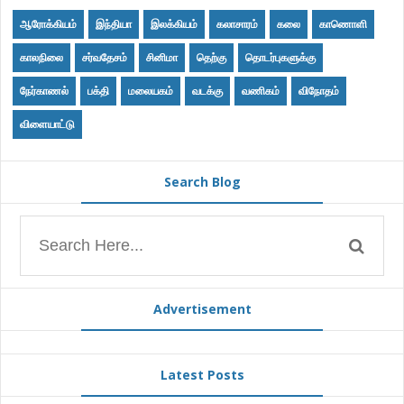
ஆரோக்கியம்
இந்தியா
இலக்கியம்
கலாசாரம்
கலை
காணொளி
காலநிலை
சர்வதேசம்
சினிமா
தெற்கு
தொடர்புகளுக்கு
நேர்காணல்
பக்தி
மலையகம்
வடக்கு
வணிகம்
விநோதம்
விளையாட்டு
Search Blog
Advertisement
Latest Posts