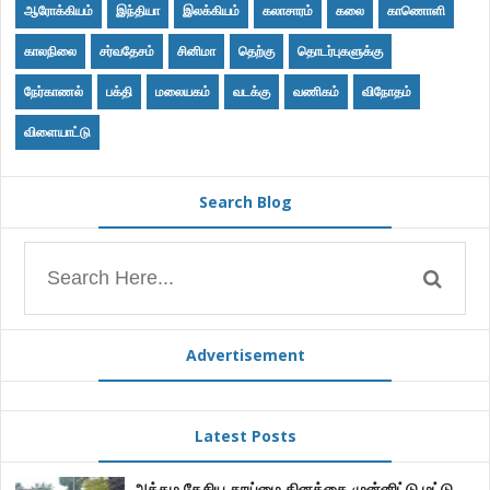
ஆரோக்கியம்
இந்தியா
இலக்கியம்
கலாசாரம்
கலை
காணொளி
காலநிலை
சர்வதேசம்
சினிமா
தெற்கு
தொடர்புகளுக்கு
நேர்காணல்
பக்தி
மலையகம்
வடக்கு
வணிகம்
விநோதம்
விளையாட்டு
Search Blog
Advertisement
Latest Posts
அத்தம தேசிய தூய்மை தினத்தை முன்னிட்டு மட்டு