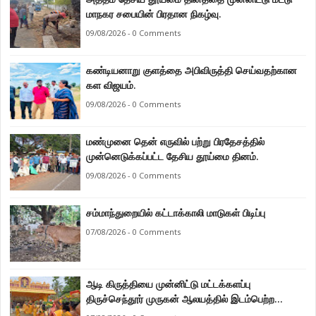
மாநகர சபையின் பிரதான நிகழ்வு.
09/08/2026 - 0 Comments
கண்டியனாறு குளத்தை அபிவிருத்தி செய்வதற்கான
கள விஜயம்.
09/08/2026 - 0 Comments
மண்முனை தென் எருவில் பற்று பிரதேசத்தில்
முன்னெடுக்கப்பட்ட தேசிய தூய்மை தினம்.
09/08/2026 - 0 Comments
சம்மாந்துறையில் கட்டாக்காலி மாடுகள் பிடிப்பு
07/08/2026 - 0 Comments
ஆடி கிருத்தியை முன்னிட்டு மட்டக்களப்பு
திருச்செந்தூர் முருகன் ஆலயத்தில் இடம்பெற்ற
பால்குட பவனி 1008 சங்கா ஆபிஷேக நிகழ்வு.