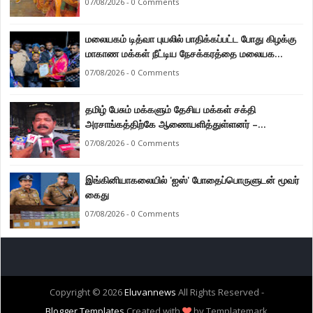
07/08/2026 - 0 Comments
மலையகம் டித்வா புயலில் பாதிக்கப்பட்ட போது கிழக்கு
மாகாண மக்கள் நீட்டிய நேசக்கரத்தை மலையக
மக்கள் ஒருபோதும் மறக்கமாட்டார்கள் : நுவரெலியா
07/08/2026 - 0 Comments
மாநகர சபை பிரதி முதல்வர் எஸ். யோகராஜா
தமிழ் பேசும் மக்களும் தேசிய மக்கள் சக்தி
அரசாங்கத்திற்கே ஆணையளித்துள்ளனர் –
கடற்றொழில் அமைச்சர் இராமலிங்கம் சந்திரசேகர்
07/08/2026 - 0 Comments
இங்கினியாகலையில் 'ஐஸ்' போதைப்பொருளுடன் மூவர்
கைது
07/08/2026 - 0 Comments
Copyright ©
2026
Eluvannews
All Rights Reserved -
Blogger Templates
Created with
by Templatemark